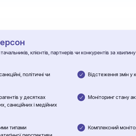
персон
ачальників, клієнтів, партнерів чи конкурентів за хвилину
анкційні, політичні чи
Відстеження змін у 
агентів у десятках
Моніторинг стану ак
их, санкційних і медійних
зними типами
Комплексний монітори
ратегічної перспективи