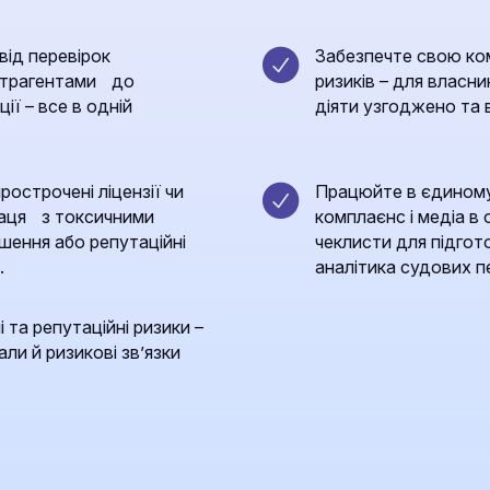
від перевірок
Забезпечте свою ко
онтрагентами до
ризиків – для власник
ції – все в одній
діяти узгоджено та 
острочені ліцензії чи
Працюйте в єдиному
праця з токсичними
комплаєнс і медіа в 
ішення або репутаційні
чеклисти для підгото
.
аналітика судових пе
 та репутаційні ризики –
ли й ризикові зв’язки