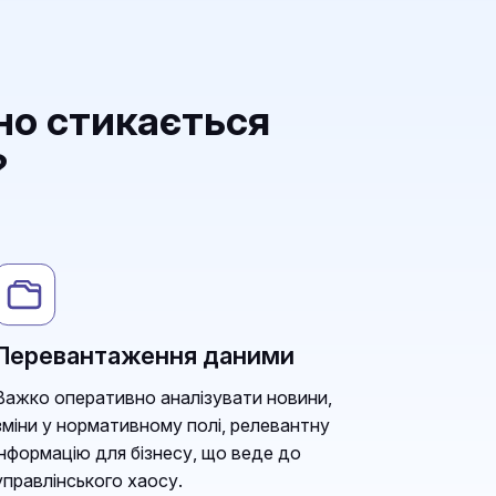
но стикається
?
Перевантаження даними
Важко оперативно аналізувати новини,
зміни у нормативному полі, релевантну
інформацію для бізнесу, що веде до
управлінського хаосу.