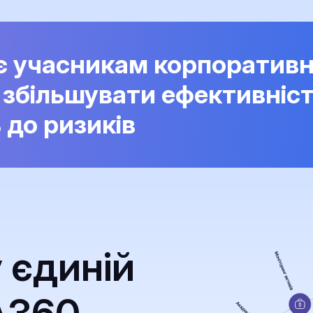
є учасникам корпоративн
 збільшувати ефективніс
ь до ризиків
у єдиній