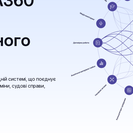
A360
ного
ній системі, що поєднує
міни, судові справи,