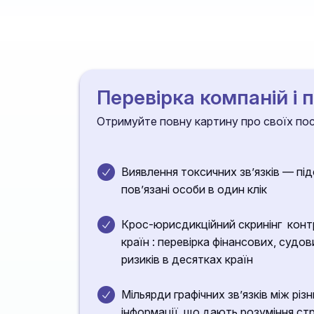
Перевірка компаній і 
Отримуйте повну картину про своїх пост
Виявлення токсичних зв’язків — підс
пов’язані особи в один клік
Крос-юрисдикційний скринінг контр
країн : перевірка фінансових, судов
ризиків в десятках країн
Мільярди графічних звʼязків між рі
інформації, що дають розуміння ст