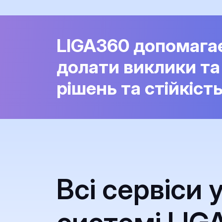
LIGA360 допомага
долати виклики та
рішень та стійкіст
Всі сервіси 