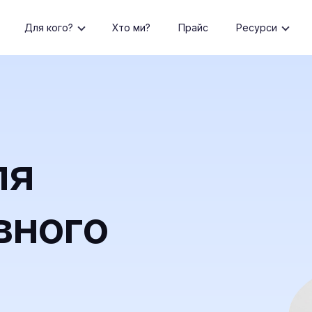
Для кого?
Хто ми?
Прайс
Ресурси
ля
вного