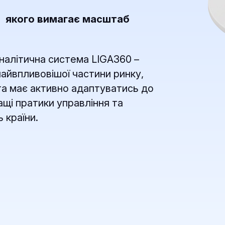
, якого вимагає масштаб
налітична система LIGA360 –
найвпливовішої частини ринку,
 та має активно адаптуватись до
ащі пратики управління та
 країни.