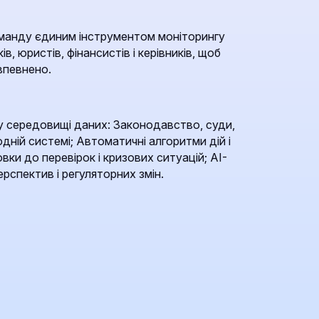
манду єдиним інструментом моніторингу
ів, юристів, фінансистів і керівників, щоб
впевнено.
 середовищі даних: Законодавство, суди,
одній системі; Автоматичні алгоритми дій і
вки до перевірок і кризових ситуацій; AI-
рспектив і регуляторних змін.