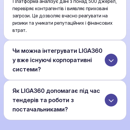
Платформа аналізує дані з понад 500 джерел,
перевіряє контрагентів і виявляє приховані
загрози. Це дозволяє вчасно реагувати на
ризики та уникати репутаційних і фінансових
втрат.
Чи можна інтегрувати LIGA360
у вже існуючі корпоративні
системи?
Так, LIGA360 передбачає інтеграцію з вашими
Як LIGA360 допомагає під час
внутрішніми бізнес-рішеннями. Це забезпечує
єдине інформаційне середовище для юристів,
тендерів та роботи з
фінансів, комплаєнсу та топ-менеджменту, де
постачальниками?
всі дані та аналітика доступні в одному
інтерфейсі.
Платформа перевіряє історію участі компаній