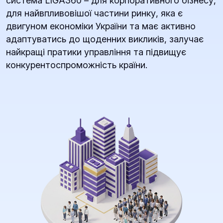
система LIGA360 – для корпоративного бізнесу,
для найвпливовішої частини ринку, яка є
двигуном економіки України та має активно
адаптуватись до щоденних викликів, залучає
найкращі пратики управління та підвищує
конкурентоспроможність країни.