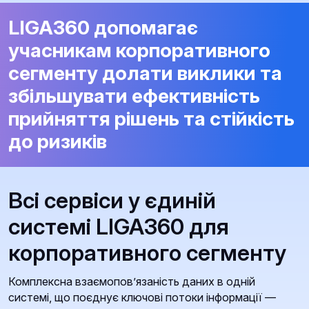
LIGA360 допомагає
учасникам корпоративного
сегменту долати виклики та
збільшувати ефективність
прийняття рішень та стійкість
до ризиків
Всі сервіси у єдиній
системі LIGA360 для
корпоративного сегменту
Комплексна взаємопов’язаність даних в одній
системі, що поєднує ключові потоки інформації —