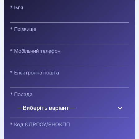
* Ім'я
* Прізвище
* Мобільний телефон
* Електронна пошта
* Посада
—Виберіть варіант—
* Код ЄДРПОУ/РНОКПП