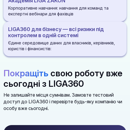
Академія LIGA ZAKON
розпорядження
розірвань
ДІЗНАТИСЯ БІЛЬШЕ
ДІЗНАТИСЯ БІЛЬШЕ
Корпоративне навчання: навчання для команд та
ДІЗНАТИСЯ БІЛЬШЕ
Алерти по статусах і змінах під час процедури
експертні вебінари для фахівців
ДІЗНАТИСЯ БІЛЬШЕ
Оцінка стійкості постачальника: фінанси, суди, санкції
LIGA360 для бізнесу — всі ризики під
репутація
ДІЗНАТИСЯ БІЛЬШЕ
контролем в одній системі
Єдине середовище даних для власників, керівників,
ДІЗНАТИСЯ БІЛЬШЕ
юристів і фінансистів:
Законодавство, перевірки, суди, контрагенти та
медіа в одній платформі
Покращіть
свою роботу вже
Алгоритми дій і автоматичні аналітичні звіти
сьогодні з LIGA360
Зручні доступи для роботи всієї команди із
можливістю створення індивідуальних
Не залишайте місця сумнівам. Замовте тестовий
моніторингів та добірок
доступ до LIGA360 і перевірте будь-яку компанію чи
особу вже сьогодні.
ДІЗНАТИСЯ БІЛЬШЕ