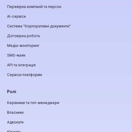
Перевірка компаній та персон
АІ-сервіси
Система "Корпоративні документи"
Договірна робота
Медіа-моніторинг
SMS-маяк
API та інтеграція
Сервіси платформи
Ролі
Керівники та топ-менеджери
Власники
Адвокати
Юристи