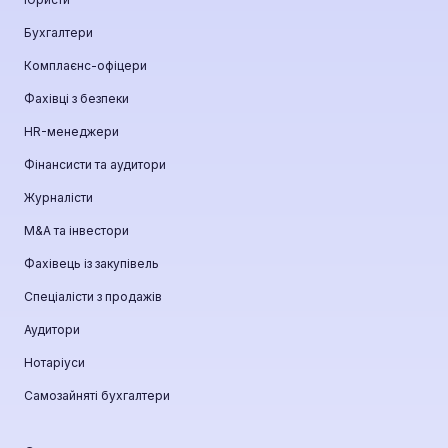
Бухгалтери
Комплаєнс-офіцери
Фахівці з безпеки
HR-менеджери
Фінансисти та аудитори
Журналісти
М&A та інвестори
Фахівець із закупівель
Спеціалісти з продажів
Аудитори
Нотаріуси
Самозайняті бухгалтери