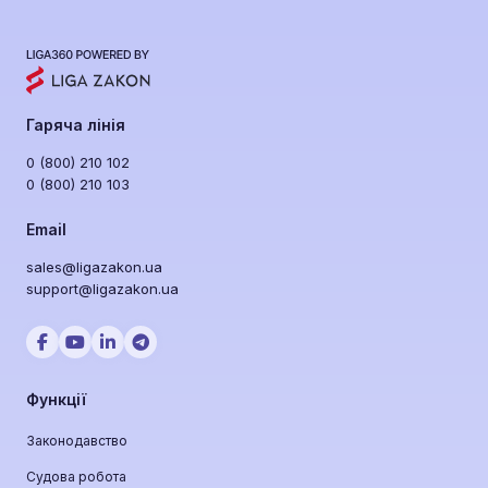
у публічних закупівлях, аналізує їх фінансову
стійкість, судові справи та репутацію. Ви
отримуєте алерти про зміни у статусі
підрядників та уникаєте токсичних
постачальників ще до підписання контракту.
Гаряча лінія
0 (800) 210 102
0 (800) 210 103
Email
sales@ligazakon.ua
support@ligazakon.ua
Функції
Законодавство
Судова робота