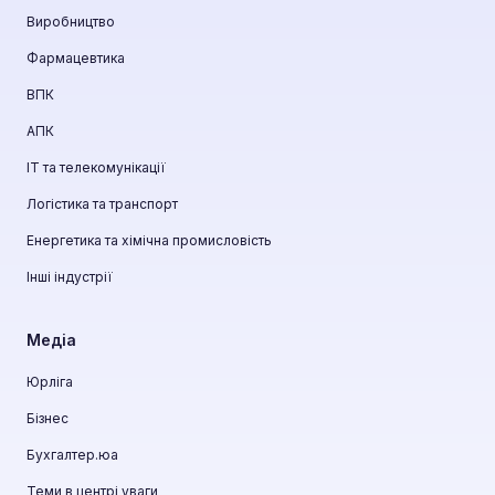
Виробництво
Фармацевтика
ВПК
АПК
ІТ та телекомунікації
Логістика та транспорт
Енергетика та хімічна промисловість
Інші індустрії
Медіа
Юрліга
Бізнес
Бухгалтер.юа
Теми в центрі уваги