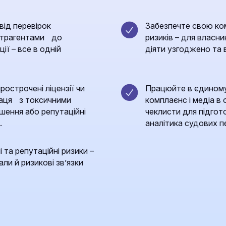
від перевірок
Забезпечте свою ко
онтрагентами до
ризиків – для власник
ції – все в одній
діяти узгоджено та 
острочені ліцензії чи
Працюйте в єдиному
праця з токсичними
комплаєнс і медіа в 
ішення або репутаційні
чеклисти для підгото
.
аналітика судових пе
 та репутаційні ризики –
ли й ризикові зв’язки