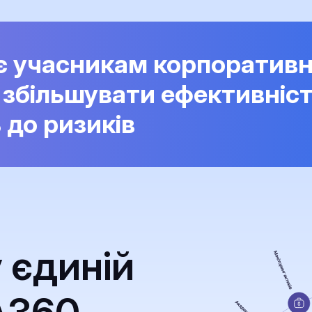
є учасникам корпоративн
 збільшувати ефективніс
ь до ризиків
у єдиній