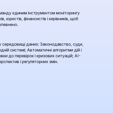
манду єдиним інструментом моніторингу
ів, юристів, фінансистів і керівників, щоб
впевнено.
 середовищі даних: Законодавство, суди,
одній системі; Автоматичні алгоритми дій і
вки до перевірок і кризових ситуацій; AI-
рспектив і регуляторних змін.