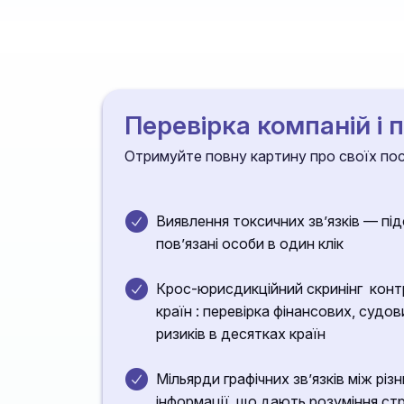
Перевірка компаній і 
Отримуйте повну картину про своїх пост
Виявлення токсичних зв’язків — підс
пов’язані особи в один клік
Крос-юрисдикційний скринінг контр
країн : перевірка фінансових, судов
ризиків в десятках країн
Мільярди графічних звʼязків між рі
інформації, що дають розуміння ст