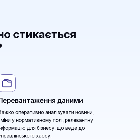
но стикається
?
Перевантаження даними
Важко оперативно аналізувати новини,
зміни у нормативному полі, релевантну
інформацію для бізнесу, що веде до
управлінського хаосу.