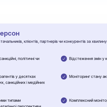
персон
ачальників, клієнтів, партнерів чи конкурентів за хвилину
анкційні, політичні чи
Відстеження змін у 
агентів у десятках
Моніторинг стану ак
их, санкційних і медійних
зними типами
Комплексний монітори
ратегічної перспективи