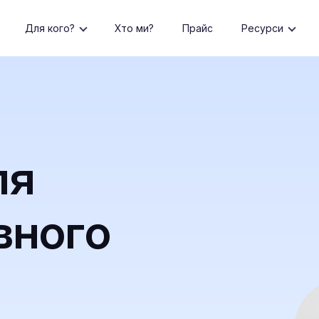
Для кого?
Хто ми?
Прайс
Ресурси
ля
вного