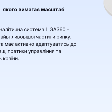
, якого вимагає масштаб
налітична система LIGA360 –
найвпливовішої частини ринку,
 та має активно адаптуватись до
ащі пратики управління та
 країни.