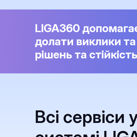
LIGA360 допомага
долати виклики та
рішень та стійкіст
Всі сервіси 