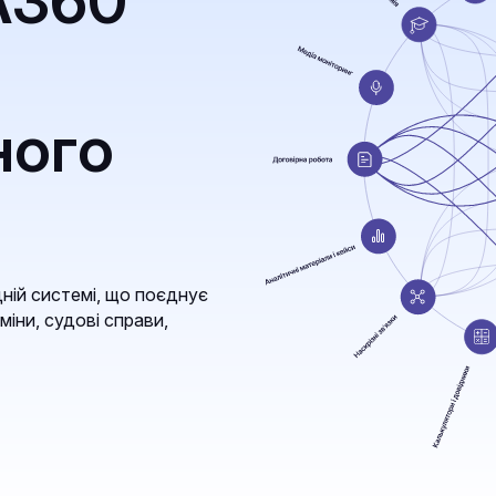
A360
ного
ній системі, що поєднує
міни, судові справи,