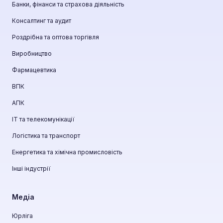
Банки, фінанси та страхова діяльність
Консалтинг та аудит
Роздрібна та оптова торгівля
Виробництво
Фармацевтика
ВПК
АПК
ІТ та телекомунікації
Логістика та транспорт
Енергетика та хімічна промисловість
Інші індустрії
Медіа
Юрліга