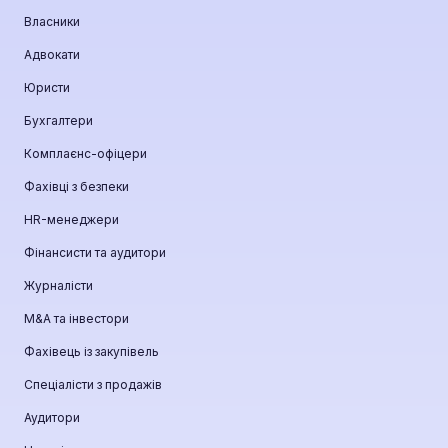
Власники
Адвокати
Юристи
Бухгалтери
Комплаєнс-офіцери
Фахівці з безпеки
HR-менеджери
Фінансисти та аудитори
Журналісти
М&A та інвестори
Фахівець із закупівель
Спеціалісти з продажів
Аудитори