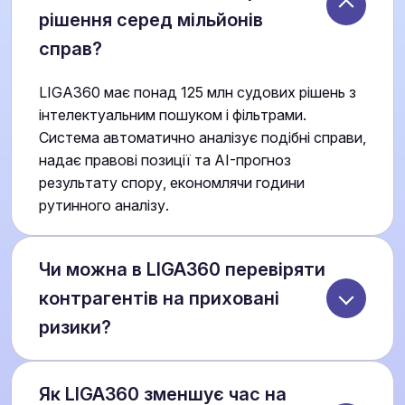
рішення серед мільйонів
справ?
LIGA360 має понад 125 млн судових рішень з
інтелектуальним пошуком і фільтрами.
Система автоматично аналізує подібні справи,
надає правові позиції та AI-прогноз
результату спору, економлячи години
рутинного аналізу.
Чи можна в LIGA360 перевіряти
контрагентів на приховані
ризики?
Так. Система містить досьє на всі компанії та
Як LIGA360 зменшує час на
ФОП України, включно з судовою історією,