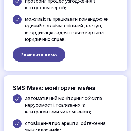
прозорий процес узгодження з
контролем версій;
можливість працювати командою як
єдиний організм: спільний доступ,
координація задач і повна картина
юридичних справ.
Замовити демо
SMS-Маяк: моніторинг майна
автоматичний моніторинг об’єктів
нерухомості, пов’язаних із
контрагентами чи компанією;
сповіщення про арешти, обтяження,
зміну власників;