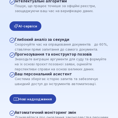
Інтелектуальні алгоритми
Пошук, що працює точніше за офіційні реєстри,
заощаджуючи ваш час на верифікацію даних.
AI-сервіси
Глибокий аналіз за секунди
Скорочуйте час на опрацювання документів до 60%,
ставлячи прямі запитання до самого документа.
Прогнозування та конструктор позовів
Знаходьте виграшні аргументи для суду та формуйте
на їх основі проєкт позовної заяви, оцінюйте
перспективи справи на основі великих даних.
Ваш персональний асистент
Система зберігає історію запитів та забезпечує
швидкий доступ до інструментів автоматизації.
Нові надходження
Автоматичний моніторинг змін
Дізнавайтеся про оновлення законодавства першими