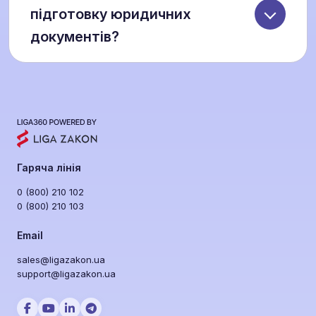
санкціями, обтяженнями й репутаційними
підготовку юридичних
ризиками. Перевірка охоплює 200+
документів?
міжнародних вотчлистів і 60+ санкційних
списків у понад 100 юрисдикціях.
У платформі є тисячі готових шаблонів
договорів, позовів, заяв і форм, а також AI-
генерація документів. Це дозволяє
створювати й адаптувати потрібні документи
за хвилини замість довгих годин роботи
вручну.
Гаряча лінія
0 (800) 210 102
0 (800) 210 103
Email
sales@ligazakon.ua
support@ligazakon.ua