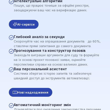
Інтелектуальні алгоритми
Пошук, що працює точніше за офіційні реєстри,
заощаджуючи ваш час на верифікацію даних.
AI-сервіси
Глибокий аналіз за секунди
Скорочуйте час на опрацювання документів до 60%,
ставлячи прямі запитання до самого документа.
Прогнозування та конструктор позовів
Знаходьте виграшні аргументи для суду та формуйте
на їх основі проєкт позовної заяви, оцінюйте
перспективи справи на основі великих даних.
Ваш персональний асистент
Система зберігає історію запитів та забезпечує
швидкий доступ до інструментів автоматизації.
Нові надходження
Автоматичний моніторинг змін
Дізнавайтеся про оновлення законодавства першими