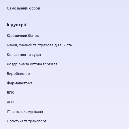
Самозайняті особи
Індустрії
Юридичний бізнес
Банки, фінанси та страхова діяльність
Консалтинг та аудит
Роздрібна та оптова торгівля
Виробництво
Фармацевтика
ВПК
АПК
ІТ та телекомунікації
Логістика та транспорт