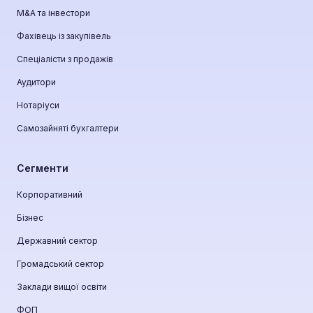
М&A та інвестори
Фахівець із закупівель
Спеціалісти з продажів
Аудитори
Нотаріуси
Самозайняті бухгалтери
Сегменти
Корпоративний
Бізнес
Державний сектор
Громадський сектор
Заклади вищої освіти
ФОП