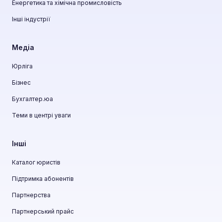
Енергетика та хімічна промисловість
Інші індустрії
Медіа
Юрліга
Бізнес
Бухгалтер.юа
Теми в центрі уваги
Інші
Каталог юристів
Підтримка абонентів
Партнерства
Партнерський прайс