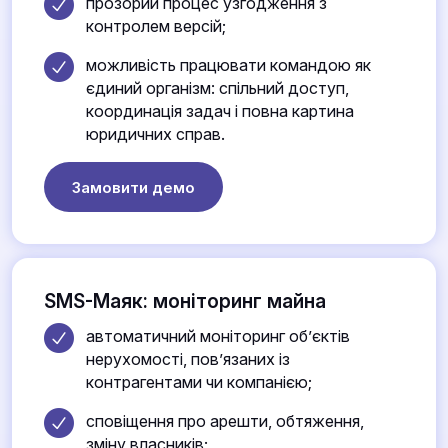
прозорий процес узгодження з
контролем версій;
можливість працювати командою як
єдиний організм: спільний доступ,
координація задач і повна картина
юридичних справ.
Замовити демо
SMS-Маяк: моніторинг майна
автоматичний моніторинг об’єктів
нерухомості, пов’язаних із
контрагентами чи компанією;
сповіщення про арешти, обтяження,
зміну власників;