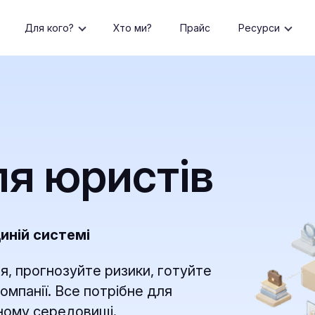
Для кого?
Хто ми?
Прайс
Ресурси
ля юристів
диній системі
я, прогнозуйте ризики, готуйте
омпанії. Все потрібне для
иному середовищі.