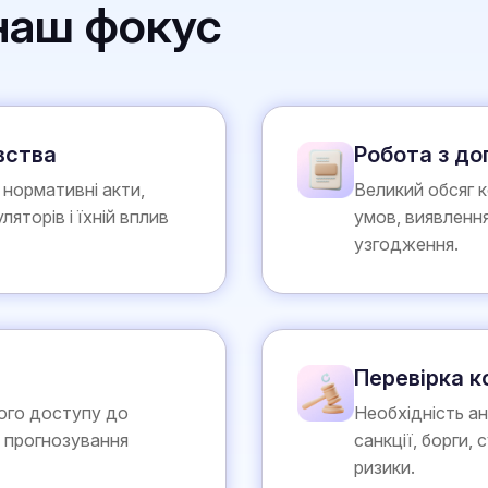
 наш фокус
вства
Робота з д
 нормативні акти,
Великий обсяг 
ляторів і їхній вплив
умов, виявлення
узгодження.
Перевірка к
ого доступу до
Необхідність ан
й прогнозування
санкції, борги, 
ризики.