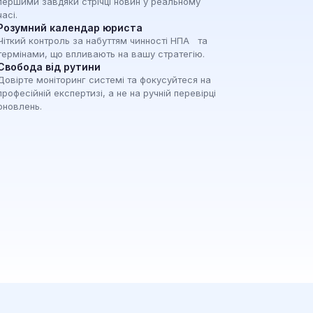
першими завдяки стрічці новин у реальному
часі.
Розумний календар юриста
Чіткий контроль за набуттям чинності НПА та
термінами, що впливають на вашу стратегію.
Свобода від рутини
Довірте моніторинг системі та фокусуйтеся на
професійній експертизі, а не на ручній перевірці
оновлень.