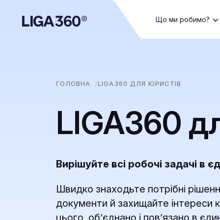
Що ми робимо?
ГОЛОВНА
LIGA360 ДЛЯ ЮРИСТІВ
LIGA360 д
Вирішуйте всі робочі задачі в є
Швидко знаходьте потрібні рішенн
документи й захищайте інтереси к
цього, обʼєднано і повʼязано в єд