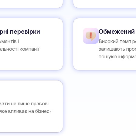
рні перевірки
Обмежений 
ментів і
Високий темп ро
яльності компанії
залишають прос
пошуків інформа
ати не лише правові
яке впливає на бізнес-