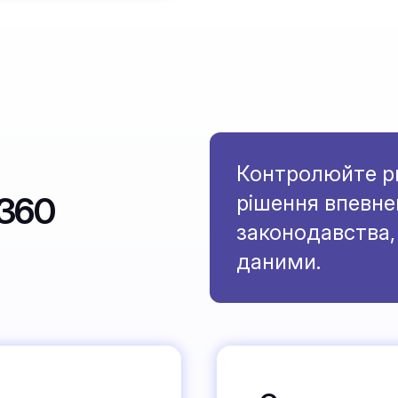
Контролюйте ри
A360
рішення впевн
законодавства, 
даними.