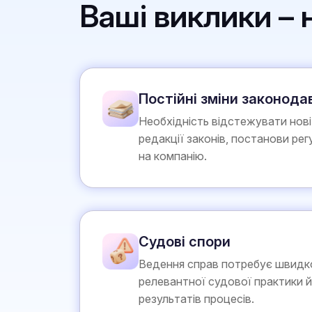
Ваші виклики –
Постійні зміни законода
Необхідність відстежувати нові
редакції законів, постанови регу
на компанію.
Судові спори
Ведення справ потребує швидк
релевантної судової практики 
результатів процесів.