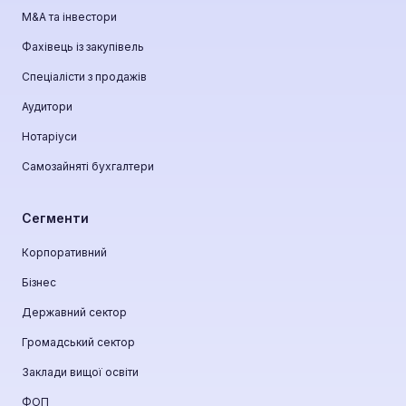
М&A та інвестори
Фахівець із закупівель
Спеціалісти з продажів
Аудитори
Нотаріуси
Самозайняті бухгалтери
Сегменти
Корпоративний
Бізнес
Державний сектор
Громадський сектор
Заклади вищої освіти
ФОП