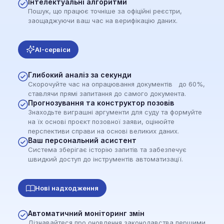
Інтелектуальні алгоритми
Пошук, що працює точніше за офіційні реєстри,
заощаджуючи ваш час на верифікацію даних.
AI-сервіси
Глибокий аналіз за секунди
Скорочуйте час на опрацювання документів до 60%,
ставлячи прямі запитання до самого документа.
Прогнозування та конструктор позовів
Знаходьте виграшні аргументи для суду та формуйте
на їх основі проєкт позовної заяви, оцінюйте
перспективи справи на основі великих даних.
Ваш персональний асистент
Система зберігає історію запитів та забезпечує
швидкий доступ до інструментів автоматизації.
Нові надходження
Автоматичний моніторинг змін
Дізнавайтеся про оновлення законодавства першими