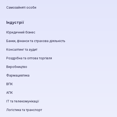
Самозайняті особи
Індустрії
Юридичний бізнес
Банки, фінанси та страхова діяльність
Консалтинг та аудит
Роздрібна та оптова торгівля
Виробництво
Фармацевтика
ВПК
АПК
ІТ та телекомунікації
Логістика та транспорт