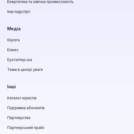
Енергетика та хімічна промисловість
Інші індустрії
Медіа
Юрліга
Бізнес
Бухгалтер.юа
Теми в центрі уваги
Інші
Каталог юристів
Підтримка абонентів
Партнерства
Партнерський прайс