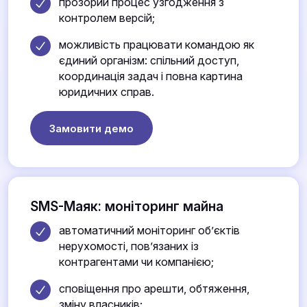
прозорий процес узгодження з
контролем версій;
можливість працювати командою як
єдиний організм: спільний доступ,
координація задач і повна картина
юридичних справ.
Замовити демо
SMS-Маяк: моніторинг майна
автоматичний моніторинг об’єктів
нерухомості, пов’язаних із
контрагентами чи компанією;
сповіщення про арешти, обтяження,
зміну власників;