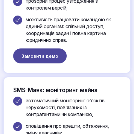
прозорий процес узгодження з
контролем версій;
можливість працювати командою як
єдиний організм: спільний доступ,
координація задач і повна картина
юридичних справ.
Замовити демо
SMS-Маяк: моніторинг майна
автоматичний моніторинг об’єктів
нерухомості, пов’язаних із
контрагентами чи компанією;
сповіщення про арешти, обтяження,
зміну власників;