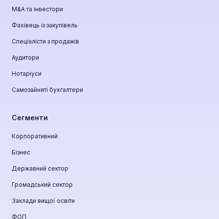
М&A та інвестори
Фахівець із закупівель
Спеціалісти з продажів
Аудитори
Нотаріуси
Самозайняті бухгалтери
Сегменти
Корпоративний
Бізнес
Державний сектор
Громадський сектор
Заклади вищої освіти
ФОП