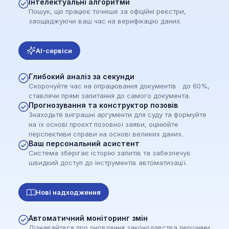
Інтелектуальні алгоритми
Пошук, що працює точніше за офіційні реєстри,
заощаджуючи ваш час на верифікацію даних.
AI-сервіси
Глибокий аналіз за секунди
Скорочуйте час на опрацювання документів до 60%,
ставлячи прямі запитання до самого документа.
Прогнозування та конструктор позовів
Знаходьте виграшні аргументи для суду та формуйте
на їх основі проєкт позовної заяви, оцінюйте
перспективи справи на основі великих даних.
Ваш персональний асистент
Система зберігає історію запитів та забезпечує
швидкий доступ до інструментів автоматизації.
Нові надходження
Автоматичний моніторинг змін
Дізнавайтеся про оновлення законодавства першими