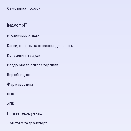
Самозайняті особи
Індустрії
Юридичний бізнес
Банки, фінанси та страхова діяльність
Консалтинг та аудит
Роздрібна та оптова торгівля
Виробництво
Фармацевтика
ВПК
АПК
ІТ та телекомунікації
Логістика та транспорт