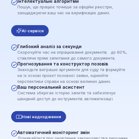
Інтелектуальні алгоритми
Пошук, що працює точніше за офіційні реєстри,
заощаджуючи ваш час на верифікацію даних.
AI-сервіси
Глибокий аналіз за секунди
Скорочуйте час на опрацювання документів до 60%,
ставлячи прямі запитання до самого документа.
Прогнозування та конструктор позовів
Знаходьте виграшні аргументи для суду та формуйте
на їх основі проєкт позовної заяви, оцінюйте
перспективи справи на основі великих даних.
Ваш персональний асистент
Система зберігає історію запитів та забезпечує
швидкий доступ до інструментів автоматизації.
Нові надходження
Автоматичний моніторинг змін
Дізнавайтеся про оновлення законодавства першими