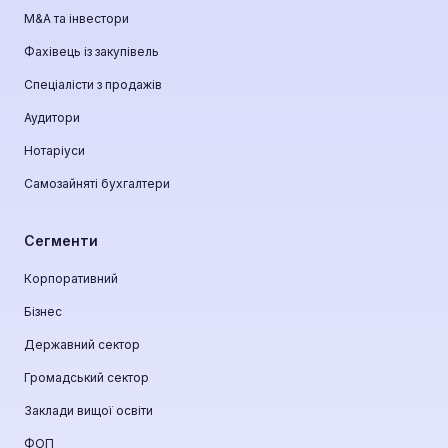
М&A та інвестори
Фахівець із закупівель
Спеціалісти з продажів
Аудитори
Нотаріуси
Самозайняті бухгалтери
Сегменти
Корпоративний
Бізнес
Державний сектор
Громадський сектор
Заклади вищої освіти
ФОП