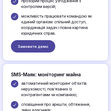
прозорий процес узгодження з
контролем версій;
можливість працювати командою як
єдиний організм: спільний доступ,
координація задач і повна картина
юридичних справ.
Замовити демо
SMS-Маяк: моніторинг майна
автоматичний моніторинг об’єктів
нерухомості, пов’язаних із
контрагентами чи компанією;
сповіщення про арешти, обтяження,
зміну власників;