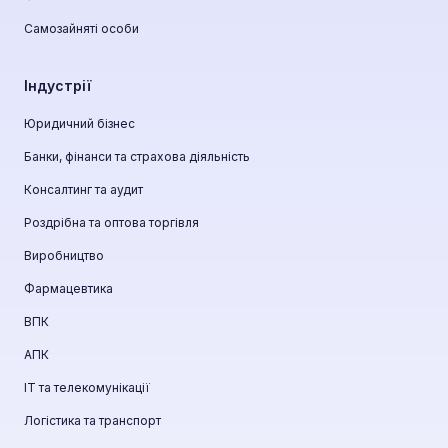
Самозайняті особи
Індустрії
Юридичний бізнес
Банки, фінанси та страхова діяльність
Консалтинг та аудит
Роздрібна та оптова торгівля
Виробництво
Фармацевтика
ВПК
АПК
ІТ та телекомунікації
Логістика та транспорт