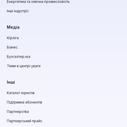
Енергетика та хімічна промисловість
Інші індустрії
Медіа
Юрліга
Бізнес
Бухгалтер.юа
Теми в центрі уваги
Інші
Каталог юристів
Підтримка абонентів
Партнерства
Партнерський прайс