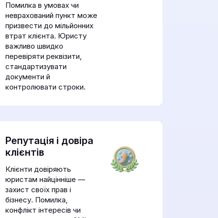
Помилка в умовах чи
неврахований пункт може
призвести до мільйонних
втрат клієнта. Юристу
важливо швидко
перевіряти реквізити,
стандартизувати
документи й
контролювати строки.
Репутація і довіра
клієнтів
Клієнти довіряють
юристам найцінніше —
захист своїх прав і
бізнесу. Помилка,
конфлікт інтересів чи