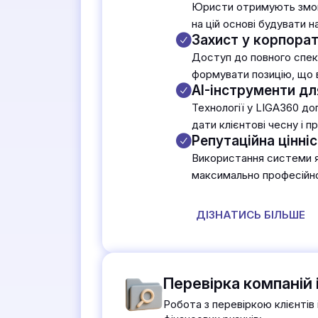
Юристи отримують змогу 
на цій основі будувати н
Захист у корпорат
Доступ до повного спект
формувати позицію, що в
AI-інструменти дл
Технології у LIGA360 до
дати клієнтові чесну і п
Репутаційна цінні
Використання системи як
максимально професійно 
ДІЗНАТИСЬ БІЛЬШЕ
Перевірка компаній 
Робота з перевіркою клієнтів 