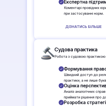
Експертна підтри
Коментарі провідних юри
при застосуванні норм.
ДІЗНАТИСЬ БІЛЬШЕ
Судова практика
Робота з судовою практикою 
Формування право
Швидкий доступ до реле
практики, а не лише бук
Оцінка перспекти
Аналіз аналогічних спра
приймати рішення про д
Розробка стратегі