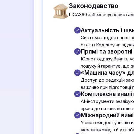
Законодавство
LIGA360 забезпечує юристам 
Актуальність і шв
Система щодня оновлює п
статті Кодексу чи підза
Прямі та зворотні
Юрист одразу бачить усі
пошуку й гарантує, що 
«Машина часу» дл
Доступ до редакцій зак
важливо при підготовці п
Комплексна аналі
AI-інструменти аналізую
права до питань інтелек
Міжнародний вимі
У системі доступні акт
українському, а й у гло