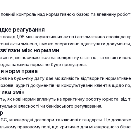
повний контроль над нормативною базою та впевнену роботу
идке реагування
онад 1,95 млн нормативних актів і автоматично сповіщає пр
конні акти змінено, і може оперативно адаптувати документи, 
 зв’язки між нормами
 акти, які посилаються на конкретну статтю, та які акти вон
жодна важлива норма не буде пропущена.
я норм права
онів на будь-яку дату дає можливість відтворити нормативне
озовів, аудиті документів чи консультуванні клієнтів щодо под
тика змін
ть, як нові норми вплинуть на практичну роботу юриста: від 
туальної власності чи банківського регулювання.
р
и ЄС, міжнародні договори та ключові стандарти. Це дозволя
бальному правовому полі, що критично для міжнародного бізне