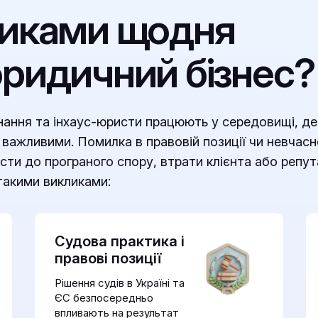
ликами щодня
ридичний бізнес?
нання та інхаус-юристи працюють у середовищі, де
о важливими. Помилка в правовій позиції чи невчас
сти до програного спору, втрати клієнта або репут
такими викликами:
Судова практика і
правові позиції
Рішення судів в Україні та
ЄС безпосередньо
впливають на результат