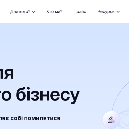
Для кого?
Хто ми?
Прайс
Ресурси
ля
о бізнесу
ляє собі помилятися