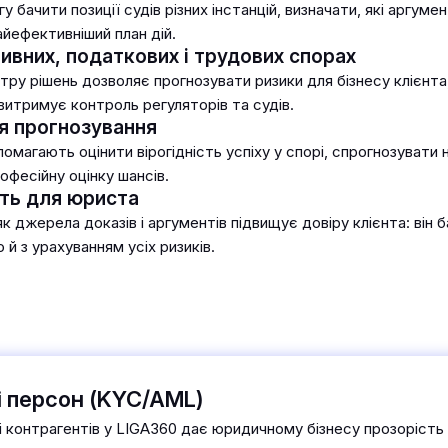
бачити позиції судів різних інстанцій, визначати, які аргумен
айефективніший план дій.
ивних, податкових і трудових спорах
ру рішень дозволяє прогнозувати ризики для бізнесу клієнта,
итримує контроль регуляторів та судів.
я прогнозування
помагають оцінити вірогідність успіху у спорі, спрогнозувати
рофесійну оцінку шансів.
сть для юриста
 джерела доказів і аргументів підвищує довіру клієнта: він б
й з урахуванням усіх ризиків.
і персон (KYC/AML)
і контрагентів у LIGA360 дає юридичному бізнесу прозорість і