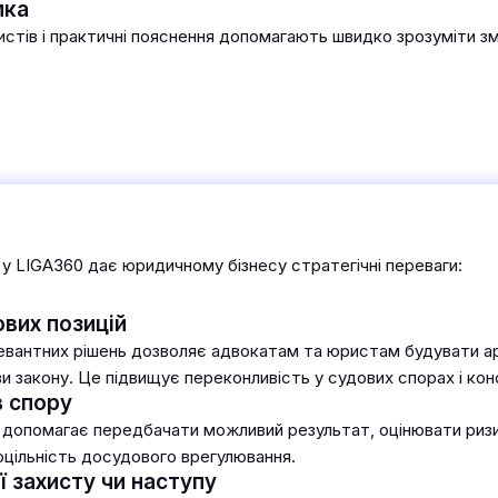
мка
стів і практичні пояснення допомагають швидко зрозуміти змі
у LIGA360 дає юридичному бізнесу стратегічні переваги:
вих позицій
вантних рішень дозволяє адвокатам та юристам будувати ар
ви закону. Це підвищує переконливість у судових спорах і конс
в спору
в допомагає передбачати можливий результат, оцінювати ризи
оцільність досудового врегулювання.
ї захисту чи наступу