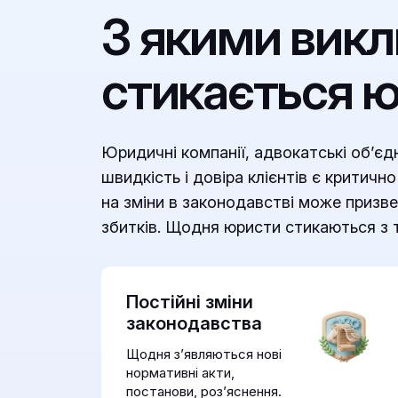
З якими вик
стикається ю
Юридичні компанії, адвокатські об’єд
швидкість і довіра клієнтів є критичн
на зміни в законодавстві може призве
збитків. Щодня юристи стикаються з 
Постійні зміни
законодавства
Щодня з’являються нові
нормативні акти,
постанови, роз’яснення.