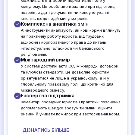
можливість відтворити нормативне поле у
минулому. Це особливо важливо при підготовці
позовів, аудиті документів чи консультуванні
клієнтів щодо подій минулих років.
Комплексна аналітика змін
AI-інструменти аналізують, як нові норми вплинуть
на практичну роботу юриста: від трудових
відносин і корпоративного права до питань
інтелектуальної власності чи банківського
регулювання.
Міжнародний вимір
У системі доступні акти ЄС, міжнародні договори
та ключові стандарти. Це дозволяє юристам
орієнтуватися не лише в українському, а й у
глобальному правовому полі, що критично для
міжнародного бізнесу.
Експертна підтримка
Коментарі провідних юристів і практичні пояснення
допомагають швидко зрозуміти зміни, оцінити
ризики й уникати помилок при застосуванні норм.
ДІЗНАТИСЬ БІЛЬШЕ