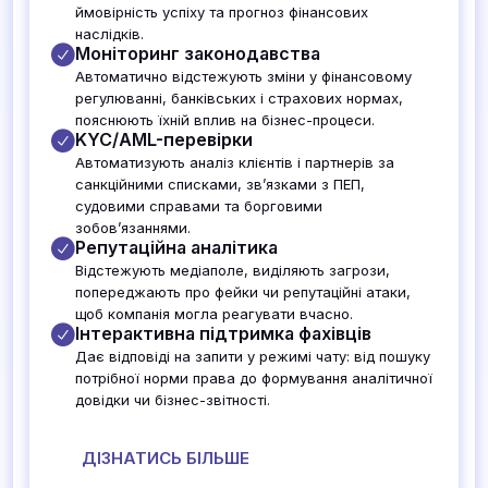
ймовірність успіху та прогноз фінансових
наслідків.
Моніторинг законодавства
Автоматично відстежують зміни у фінансовому
регулюванні, банківських і страхових нормах,
пояснюють їхній вплив на бізнес-процеси.
KYC/AML-перевірки
Автоматизують аналіз клієнтів і партнерів за
санкційними списками, зв’язками з ПЕП,
судовими справами та борговими
зобов’язаннями.
Репутаційна аналітика
Відстежують медіаполе, виділяють загрози,
попереджають про фейки чи репутаційні атаки,
щоб компанія могла реагувати вчасно.
Інтерактивна підтримка фахівців
Дає відповіді на запити у режимі чату: від пошуку
потрібної норми права до формування аналітичної
довідки чи бізнес-звітності.
ДІЗНАТИСЬ БІЛЬШЕ