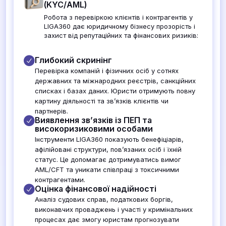
(KYC/AML)
Робота з перевіркою клієнтів і контрагентів у
LIGA360 дає юридичному бізнесу прозорість і
захист від репутаційних та фінансових ризиків:
Глибокий скринінг
Перевірка компаній і фізичних осіб у сотнях
державних та міжнародних реєстрів, санкційних
списках і базах даних. Юристи отримують повну
картину діяльності та зв’язків клієнтів чи
партнерів.
Виявлення зв’язків із ПЕП та
високоризиковими особами
Інструменти LIGA360 показують бенефіціарів,
афілійовані структури, пов’язаних осіб і їхній
статус. Це допомагає дотримуватись вимог
AML/CFT та уникати співпраці з токсичними
контрагентами.
Оцінка фінансової надійності
Аналіз судових справ, податкових боргів,
виконавчих проваджень і участі у кримінальних
процесах дає змогу юристам прогнозувати