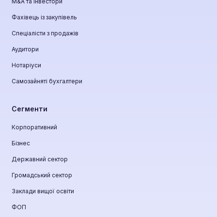
М&A та інвестори
Фахівець із закупівель
Спеціалісти з продажів
Аудитори
Нотаріуси
Самозайняті бухгалтери
Сегменти
Корпоративний
Бізнес
Державний сектор
Громадський сектор
Заклади вищої освіти
ФОП