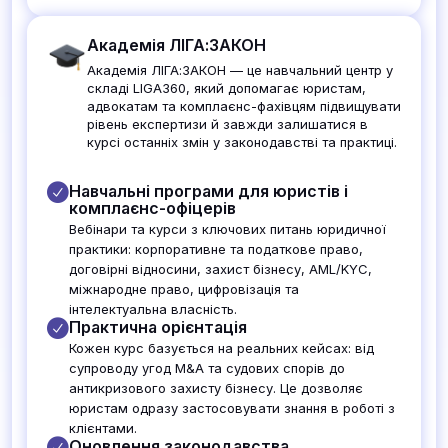
Академія ЛІГА:ЗАКОН
Академія ЛІГА:ЗАКОН — це навчальний центр у
складі LIGA360, який допомагає юристам,
адвокатам та комплаєнс-фахівцям підвищувати
рівень експертизи й завжди залишатися в
курсі останніх змін у законодавстві та практиці.
Навчальні програми для юристів і
комплаєнс-офіцерів
Вебінари та курси з ключових питань юридичної
практики: корпоративне та податкове право,
договірні відносини, захист бізнесу, AML/KYC,
міжнародне право, цифровізація та
інтелектуальна власність.
Практична орієнтація
Кожен курс базується на реальних кейсах: від
супроводу угод M&A та судових спорів до
антикризового захисту бізнесу. Це дозволяє
юристам одразу застосовувати знання в роботі з
клієнтами.
Оновлення законодавства