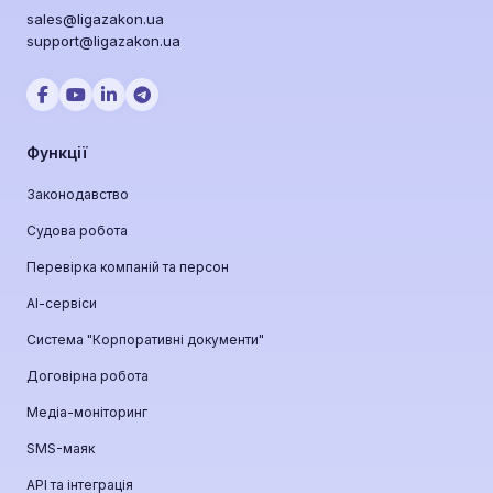
sales@ligazakon.ua
support@ligazakon.ua
Функції
Законодавство
Судова робота
Перевірка компаній та персон
АІ-сервіси
Система "Корпоративні документи"
Договірна робота
Медіа-моніторинг
SMS-маяк
API та інтеграція