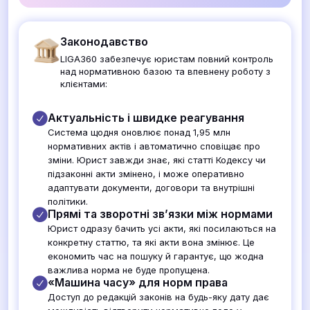
Законодавство
LIGA360 забезпечує юристам повний контроль
над нормативною базою та впевнену роботу з
клієнтами:
Актуальність і швидке реагування
Система щодня оновлює понад 1,95 млн
нормативних актів і автоматично сповіщає про
зміни. Юрист завжди знає, які статті Кодексу чи
підзаконні акти змінено, і може оперативно
адаптувати документи, договори та внутрішні
політики.
Прямі та зворотні зв’язки між нормами
Юрист одразу бачить усі акти, які посилаються на
конкретну статтю, та які акти вона змінює. Це
економить час на пошуку й гарантує, що жодна
важлива норма не буде пропущена.
«Машина часу» для норм права
Доступ до редакцій законів на будь-яку дату дає