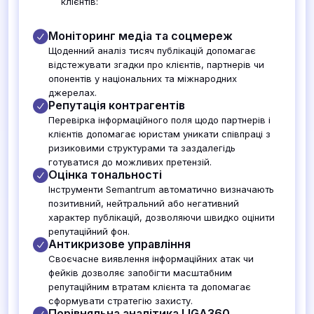
клієнтів:
Моніторинг медіа та соцмереж
Щоденний аналіз тисяч публікацій допомагає
відстежувати згадки про клієнтів, партнерів чи
опонентів у національних та міжнародних
джерелах.
Репутація контрагентів
Перевірка інформаційного поля щодо партнерів і
клієнтів допомагає юристам уникати співпраці з
ризиковими структурами та заздалегідь
готуватися до можливих претензій.
Оцінка тональності
Інструменти Semantrum автоматично визначають
позитивний, нейтральний або негативний
характер публікацій, дозволяючи швидко оцінити
репутаційний фон.
Антикризове управління
Своєчасне виявлення інформаційних атак чи
фейків дозволяє запобігти масштабним
репутаційним втратам клієнта та допомагає
сформувати стратегію захисту.
Порівняльна аналітика LIGA360