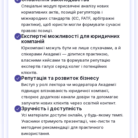
Спеціальні модулі присвячені аналізу нових
нормативних актів, позицій регуляторів і
міжнародних стандартів (ЄС, FATF, арбітражні
практики), щоб юристи могли формувати сучасні
правові позиції.
Експертні можливості для юридичних
компаній
Юркомпанії можуть бути не лише слухачами, а й
спікерами Академії — ділитися практикою,
власними кейсами та формувати репутацію
експертів галузі серед колег і потенційних
клієнтів.
Репутація та розвиток бізнесу
Виступ у ролі лектора чи модератора Академії
підвищує впізнаваність юридичної компанії,
створює додаткові канали довіри та допомагає
залучати нових клієнтів через освітній контент.
Зручність і доступність
Усі матеріали доступні онлайн, у будь-якому темпі.
Учасники отримують презентації, чек-листи та
методичні рекомендації для практичного
використання.