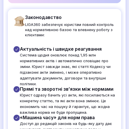
Законодавство
LIGA360 забезпечує юристам повний контроль
над нормативною базою та впевнену роботу з
клієнтами:
Актуальність і швидке реагування
Система щодня оновлює понад 1,95 млн
нормативних актів і автоматично сповіщає про
зміни. Юрист завжди знає, які статті Кодексу чи
підзаконні акти змінено, і може оперативно
адаптувати документи, договори та внутрішні
політики.
Прямі та зворотні зв’язки між нормами
Юрист одразу бачить усі акти, які посилаються на
конкретну статтю, та які акти вона змінює. Це
економить час на пошуку й гарантує, що жодна
важлива норма не буде пропущена.
«Машина часу» для норм права
Доступ до редакцій законів на будь-яку дату дає