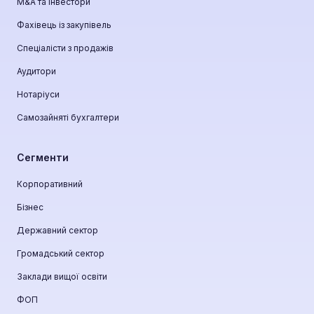
М&A та інвестори
Фахівець із закупівель
Спеціалісти з продажів
Аудитори
Нотаріуси
Самозайняті бухгалтери
Сегменти
Корпоративний
Бізнес
Державний сектор
Громадський сектор
Заклади вищої освіти
ФОП