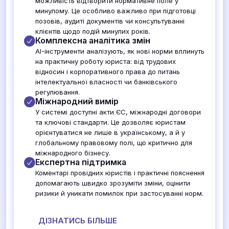
можливість відтворити нормативне поле у
минулому. Це особливо важливо при підготовці
позовів, аудиті документів чи консультуванні
клієнтів щодо подій минулих років.
Комплексна аналітика змін
AI-інструменти аналізують, як нові норми вплинуть
на практичну роботу юриста: від трудових
відносин і корпоративного права до питань
інтелектуальної власності чи банківського
регулювання.
Міжнародний вимір
У системі доступні акти ЄС, міжнародні договори
та ключові стандарти. Це дозволяє юристам
орієнтуватися не лише в українському, а й у
глобальному правовому полі, що критично для
міжнародного бізнесу.
Експертна підтримка
Коментарі провідних юристів і практичні пояснення
допомагають швидко зрозуміти зміни, оцінити
ризики й уникати помилок при застосуванні норм.
ДІЗНАТИСЬ БІЛЬШЕ