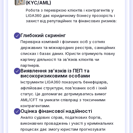
(KYC/AML)
Робота з перевіркою клієнтів і контрагентів у
LIGA360 дає юридичному бізнесу прозорість і
захист від репутаційних та фінансових ризиків:
Глибокий скринінг
Перевірка компаній і фізичних осіб у сотнях
державних та міжнародних реєстрів, санкційних
списках і базах даних. Юристи отримують повну
картину діяльності та зв’язків клієнтів чи
партнерів.
Виявлення зв’язків із ПЕП та
високоризиковими особами
Інструменти LIGA360 показують бенефіціарів,
афілійовані структури, пов’язаних осіб і їхній
статус. Це допомагає дотримуватись вимог
AML/CFT та уникати співпраці з токсичними
контрагентами.
Оцінка фінансової надійності
Аналіз судових справ, податкових боргів,
виконавчих проваджень і участі у кримінальних
процесах дає змогу юристам прогнозувати