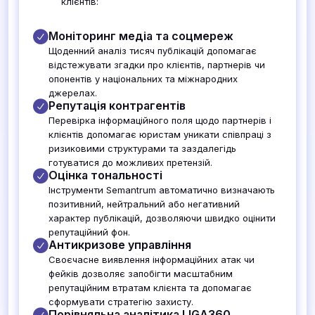
клієнтів:
Моніторинг медіа та соцмереж
Щоденний аналіз тисяч публікацій допомагає
відстежувати згадки про клієнтів, партнерів чи
опонентів у національних та міжнародних
джерелах.
Репутація контрагентів
Перевірка інформаційного поля щодо партнерів і
клієнтів допомагає юристам уникати співпраці з
ризиковими структурами та заздалегідь
готуватися до можливих претензій.
Оцінка тональності
Інструменти Semantrum автоматично визначають
позитивний, нейтральний або негативний
характер публікацій, дозволяючи швидко оцінити
репутаційний фон.
Антикризове управління
Своєчасне виявлення інформаційних атак чи
фейків дозволяє запобігти масштабним
репутаційним втратам клієнта та допомагає
сформувати стратегію захисту.
Порівняльна аналітика LIGA360