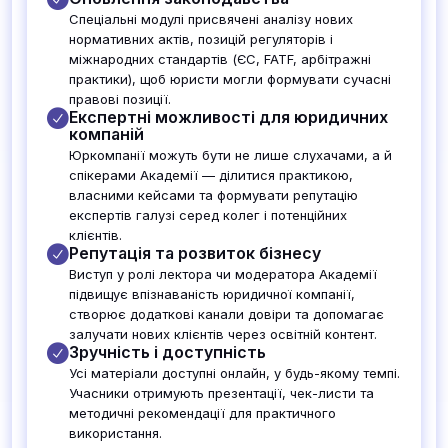
Спеціальні модулі присвячені аналізу нових
нормативних актів, позицій регуляторів і
міжнародних стандартів (ЄС, FATF, арбітражні
практики), щоб юристи могли формувати сучасні
правові позиції.
Експертні можливості для юридичних
компаній
Юркомпанії можуть бути не лише слухачами, а й
спікерами Академії — ділитися практикою,
власними кейсами та формувати репутацію
експертів галузі серед колег і потенційних
клієнтів.
Репутація та розвиток бізнесу
Виступ у ролі лектора чи модератора Академії
підвищує впізнаваність юридичної компанії,
створює додаткові канали довіри та допомагає
залучати нових клієнтів через освітній контент.
Зручність і доступність
Усі матеріали доступні онлайн, у будь-якому темпі.
Учасники отримують презентації, чек-листи та
методичні рекомендації для практичного
використання.