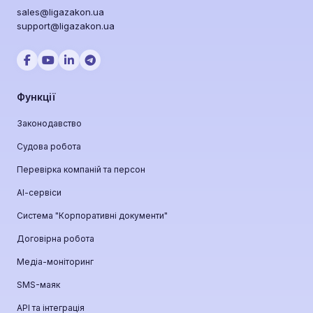
sales@ligazakon.ua
support@ligazakon.ua
Функції
Законодавство
Судова робота
Перевірка компаній та персон
АІ-сервіси
Система "Корпоративні документи"
Договірна робота
Медіа-моніторинг
SMS-маяк
API та інтеграція