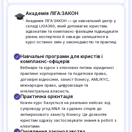
Академія ЛІГА:ЗАКОН
Академія ЛІГА:ЗАКОН — це навчальний центр у
складі LIGA360, який допомагає юристам,
адвокатам та комплаєнс-фахівцям підвищувати
рівень експертизи й завжди залишатися в
курсі останніх змін у законодавстві та практиці.
Навчальні програми для юристів і
комплаєнс-офіцерів
Вебінари та курси з ключових питань юридичної
практики: корпоративне та податкове право,
договірні відносини, захист бізнесу, AML/KYC,
міжнародне право, цифровізація та
інтелектуальна власність.
Практична орієнтація
Кожен курс базується на реальних кейсах: від
супроводу угод M&A та судових спорів до
антикризового захисту бізнесу. Це дозволяє
юристам одразу застосовувати знання в роботі з
клієнтами.
Оновлення законодавства