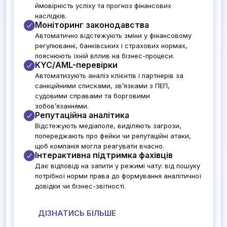
ймовірність успіху та прогноз фінансових
наслідків.
Моніторинг законодавства
Автоматично відстежують зміни у фінансовому
регулюванні, банківських і страхових нормах,
пояснюють їхній вплив на бізнес-процеси.
KYC/AML-перевірки
Автоматизують аналіз клієнтів і партнерів за
санкційними списками, зв’язками з ПЕП,
судовими справами та борговими
зобов’язаннями.
Репутаційна аналітика
Відстежують медіаполе, виділяють загрози,
попереджають про фейки чи репутаційні атаки,
щоб компанія могла реагувати вчасно.
Інтерактивна підтримка фахівців
Дає відповіді на запити у режимі чату: від пошуку
потрібної норми права до формування аналітичної
довідки чи бізнес-звітності.
ДІЗНАТИСЬ БІЛЬШЕ