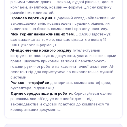
різними типами даних — закони, судові рішення, досьє
компаній, аналітика, новини — формує цілісну картину
ризиків і можливостей.
Правова картина дня.
Щоденний огляд найважливіших
законодавчих змін, нововведень і судових рішень, які
впливають на бізнес, комплаєнс і правову практику.
Моніторинг найважливіших тем.
LIGA360 відстежує
все важливе за темою, яка вас цікавить з понад 15
000+ джерел інформації
AI-підсилення кожного розділу.
Інтелектуальні
інструменти аналізують документи, узагальнюють норми
права, шукають приховані зв'язки й перетворюють
години рутинної роботи на хвилини точної аналітики. АІ-
асистент гід для користувача по використанню функцій
системи
Рольові інтерфейси
для юриста, комплаєнс-офіцера,
бухгалтера, підприємця
Єдине середовище для роботи.
Користуйтеся одним
рішенням, яке об'єднує все необхідне — від
законодавства й судової практики до комплаєнсу та
корпоративних документів.