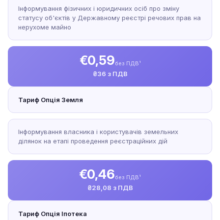
Інформування фізичних і юридичних осіб про зміну
статусу об'єктів у Державному реєстрі речових прав на
нерухоме майно
€0,59
без ПДВ¹
₴36 з ПДВ
Тариф Опція Земля
Інформування власника і користувачів земельних
ділянок на етапі проведення реєстраційних дій
€0,46
без ПДВ¹
₴28,08 з ПДВ
Тариф Опція Іпотека