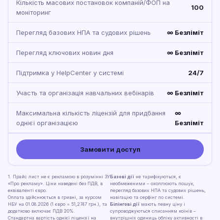
Кількість масових постановок компаній/ФОП на
100
моніторинг
Перегляд базових НПА та судових рішень
∞ Безліміт
Перегляд ключових новин дня
∞ Безліміт
Підтримка у HelpCenter у системі
24/7
Участь та організація навчальних вебінарів
∞ Безліміт
Максимальна кількість ліцензій для придбання
∞
однієї організацією
Безліміт
Замовити доступ
1. Прайс лист не є рекламою в розумінні ЗУ
Базові дії
не тарифікуються, є
«Про рекламу». Ціни наведені без ПДВ, в
необмеженими – охоплюють пошук,
еквіваленті євро.
перегляд базових НПА та судових рішень,
Оплата здійснюється в гривні, за курсом
навігацію та серфінг по системі.
НБУ на 01.08.2026 (1 євро = 51,2747 грн.), та
Білінгові дії
мають певну ціну і
додатково включає ПДВ 20%.
супроводжуються списанням коїнів –
Стандартна вартість однієї ліцензії на
внутрішніх одиниць обліку активності в