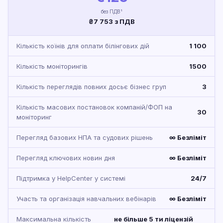
без ПДВ¹
₴7 753 з ПДВ
Кількість коїнів для оплати білінгових дій
1 100
Кількість моніторингів
1500
Кількість переглядів повних досьє бізнес груп
3
Кількість масових постановок компаній/ФОП на
30
моніторинг
Перегляд базових НПА та судових рішень
∞ Безліміт
Перегляд ключових новин дня
∞ Безліміт
Підтримка у HelpCenter у системі
24/7
Участь та організація навчальних вебінарів
∞ Безліміт
Максимальна кількість
не більше 5 ти ліцензій