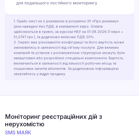
для подальшого постійного моніторингу
1. Прайс-лист не є рекламою в розумінні ЗУ «Про рекламу».
Ціни наведені без ПДВ, в еквіваленті євро. Оплата
здійснюється в гривні, за курсом НБУ на 01.08.2026 (1 євро =
51,2747 грн.), та додатково включає ПДВ 20%.
2. Сервіс має різноманітні конфігурації та його вартість може
змінюватись в залежності від об'єму послуги. Для великих
компаній та установ з розгалуженою структурою можуть бути
налаштовані або розроблені спеціальні компоненти. Вартість
визначається в залежності від кількості робочих місць та
пошукових запитів абонентів. За додатковою інформацією
звертайтесь у відділ продажу.
Моніторинг реєстраційних дій з
нерухомістю
SMS МАЯК