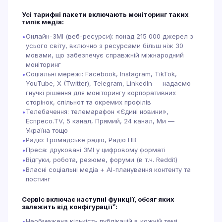
Усі тарифні пакети включають моніторинг таких
типів медіа:
Онлайн-ЗМІ (веб-ресурси): понад 215 000 джерел з
•
усього світу, включно з ресурсами більш ніж 30
мовами, що забезпечує справжній міжнародний
моніторинг
Соціальні мережі: Facebook, Instagram, TikTok,
•
YouTube, X (Twitter), Telegram, LinkedIn — надаємо
гнучкі рішення для моніторингу корпоративних
сторінок, спільнот та окремих профілів
Телебачення: телемарафон «Єдині новини»,
•
Еспресо.TV, 5 канал, Прямий, 24 канал, Ми —
Україна тощо
Радіо: Громадське радіо, Радіо НВ
•
Преса: друковані ЗМІ у цифровому форматі
•
Відгуки, робота, резюме, форуми (в т.ч. Reddit)
•
Власні соціальні медіа + АІ-планування контенту та
•
постинг
Сервіс включає наступні функції, обсяг яких
залежить від конфігурації²:
Необмежена кількість публікацій в кожній темі
•