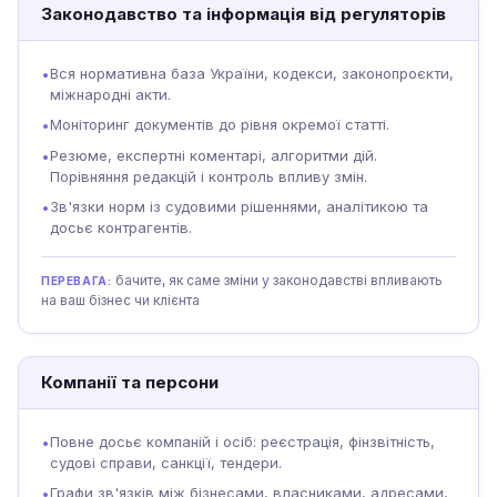
Законодавство та інформація від регуляторів
Вся нормативна база України, кодекси, законопроєкти,
•
міжнародні акти.
Моніторинг документів до рівня окремої статті.
•
Резюме, експертні коментарі, алгоритми дій.
•
Порівняння редакцій і контроль впливу змін.
Зв'язки норм із судовими рішеннями, аналітикою та
•
досьє контрагентів.
бачите, як саме зміни у законодавстві впливають
ПЕРЕВАГА:
на ваш бізнес чи клієнта
Компанії та персони
Повне досьє компаній і осіб: реєстрація, фінзвітність,
•
судові справи, санкції, тендери.
Графи зв'язків між бізнесами, власниками, адресами,
•