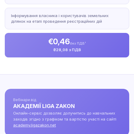
Інформування власника і користувачів земельних
ділянок на етапі проведення реєстраційних дій
€0,46
без ПДВ¹
₴28,08 з ПДВ
Вебінари від
АКАДЕМІЇ LIGA ZAKON
Онлайн-сервіс дозволяє долучитись до навчальних
заходів згідно з графіком та вартістю участі на сайті
academy.ligazakon.net