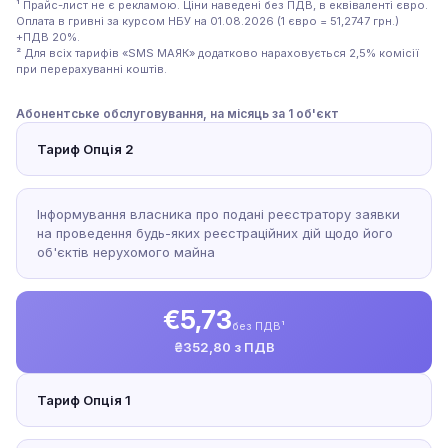
¹ Прайс-лист не є рекламою. Ціни наведені без ПДВ, в еквіваленті євро.
Оплата в гривні за курсом НБУ на 01.08.2026 (1 євро = 51,2747 грн.)
+ПДВ 20%.
² Для всіх тарифів «SMS МАЯК» додатково нараховується 2,5% комісії
при перерахуванні коштів.
Абонентське обслуговування, на місяць за 1 об'єкт
Тариф Опція 2
Інформування власника про подані реєстратору заявки
на проведення будь-яких реєстраційних дій щодо його
об'єктів нерухомого майна
€5,73
без ПДВ¹
₴352,80 з ПДВ
Тариф Опція 1