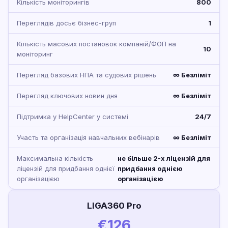
Кількість моніторингів
800
Переглядів досьє бізнес-груп
1
Кількість масових постановок компаній/ФОП на
10
моніторинг
Перегляд базових НПА та судових рішень
∞ Безліміт
Перегляд ключових новин дня
∞ Безліміт
Підтримка у HelpCenter у системі
24/7
Участь та організація навчальних вебінарів
∞ Безліміт
Максимальна кількість
не більше 2-х ліцензій для
ліцензій для придбання однієї
придбання однією
організацією
організацією
LIGA360 Pro
€126