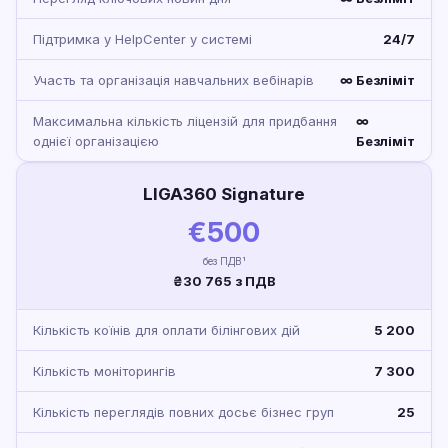
Підтримка у HelpCenter у системі
24/7
Участь та організація навчальних вебінарів
∞ Безліміт
Максимальна кількість ліцензій для придбання
∞
однієї організацією
Безліміт
LIGA360 Signature
€500
без ПДВ¹
₴30 765 з ПДВ
Кількість коїнів для оплати білінгових дій
5 200
Кількість моніторингів
7 300
Кількість переглядів повних досьє бізнес груп
25