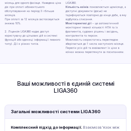
місяць для одного фахівця. Наведена ціна
LIGA360.
діє при оплаті абонентського
Кількість коїнів
поновлюється щомісяця, а
обслуговування на період 3 і більше
доступні документи (досьє) не
місяців.
тарифікуються повторно до кінця доби, в яку
При оплаті за 12 місяців застосовується
відбулось списання.
знижка 10%.
Моніторингові дії
– це автоматичний
моніторинг певної кількості НПА та їх
2. Ліцензія LIGA360 надає доступ
фрагментів, судових рішень і засідань,
користувачу до цільових дій в системі
контрагентів та персон.
(функцій або одиниці інформації певного
Можливість скористатись переглядом
типу). Дії є різних типів.
зберігається до 1 числа наступного місяця.
Перелік усіх дій та еквівалент їх ціни в
коїнах можна переглянути за
посиланням
.
Ваші можливості в єдиній системі
LIGA360
Загальні можливості системи LIGA360
Комплексний підхід до інформації.
Взаємозв'язок між