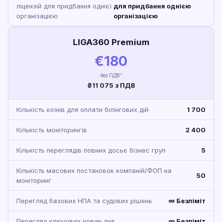
ліцензій для придбання однієї
для придбання однією
організацією
організацією
LIGA360 Premium
€180
без ПДВ¹
₴11 075 з ПДВ
Кількість коїнів для оплати білінгових дій
1 700
Кількість моніторингів
2 400
Кількість переглядів повних досьє бізнес груп
5
Кількість масових постановок компаній/ФОП на
50
моніторинг
Перегляд базових НПА та судових рішень
∞ Безліміт
Перегляд ключових новин дня
∞ Безліміт