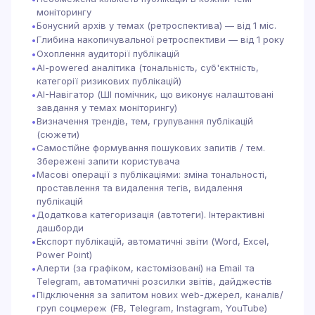
моніторингу
Бонусний архів у темах (ретроспектива) — від 1 міс.
•
Глибина накопичувальної ретроспективи — від 1 року
•
Охоплення аудиторії публікацій
•
AI-powered аналітика (тональність, суб'єктність,
•
категорії ризикових публікацій)
AI-Навігатор (ШІ помічник, що виконує налаштовані
•
завдання у темах моніторингу)
Визначення трендів, тем, групування публікацій
•
(сюжети)
Самостійне формування пошукових запитів / тем.
•
Збережені запити користувача
Масові операції з публікаціями: зміна тональності,
•
проставлення та видалення тегів, видалення
публікацій
Додаткова категоризація (автотеги). Інтерактивні
•
дашборди
Експорт публікацій, автоматичні звіти (Word, Excel,
•
Power Point)
Алерти (за графіком, кастомізовані) на Email та
•
Telegram, автоматичні розсилки звітів, дайджестів
Підключення за запитом нових web-джерел, каналів/
•
груп соцмереж (FB, Telegram, Instagram, YouTube)