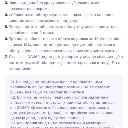
3.
Ціни наведено без урахування акцій, умови яких
зазначаються окремо.
4.
«Абонентське обслуговування» — ціна ліцензії на право
використання програмного продукту.
5.
Передоплата за абонентське обслуговування сплачується
щонайменше за 3 місяці.
6.
При оплаті абонентського обслуговування за 12 місяців діє
знижка 10%, яка застосовується до суми абонентського
обслуговування після врахування інших можливих знижок.
7.
Ліцензія LIGA360 надає доступ користувачу до цільових дій в
системі (функцій або одиниці інформації певного типу). Дії є
різних типів:
7.1. Базові дії не тарифікуються, є необмеженими –
охоплюють пошук, перегляд базових НПА та судових
рішень, навігацію та серфінг по системі.
7.2. Білінгові дії мають певну ціну і супроводжуються
списанням коїнів – внутрішніх одиниць обліку активності
в LIGA360. Кількість коїнів поновлюється щомісяця, а
доступні документи (досьє) не тарифікуються повторно
до кінця доби, в яку відбулось списання.
7.3. Моніторингові дії – це автоматичний моніторинг