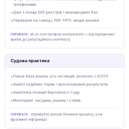
телефонами.
Дані з понад 500 реєстрів і міжнародних баз.
•
Перевірки на санкції, PEP, FATF, медіа-ризики.
•
all-in-one профіль контрагента — від юридичних
ПЕРЕВАГА:
фактів до репутаційного контексту
Судова практика
Повна база рішень усіх інстанцій, включно з ЄСПЛ.
•
Аналіз подібних справ і прогнозування результатів.
•
Аналітика позицій Верховного Суду.
•
Моніторинг засідань, рішень і станів.
•
отримуєте цілісне бачення процесу, а не
ПЕРЕВАГА:
фрагмент інформації