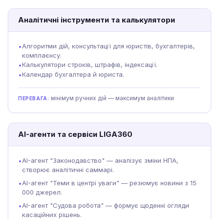
Аналітичні інструменти та калькулятори
Алгоритми дій, консультації для юристів, бухгалтерів,
•
комплаєнсу.
Калькулятори строків, штрафів, індексації.
•
Календар бухгалтера й юриста.
•
мінімум ручних дій — максимум аналітики
ПЕРЕВАГА:
AI-агенти та сервіси LIGA360
AI-агент "Законодавство" — аналізує зміни НПА,
•
створює аналітичні саммарі.
AI-агент "Теми в центрі уваги" — резюмує новини з 15
•
000 джерел.
AI-агент "Судова робота" — формує щоденні огляди
•
касаційних рішень.