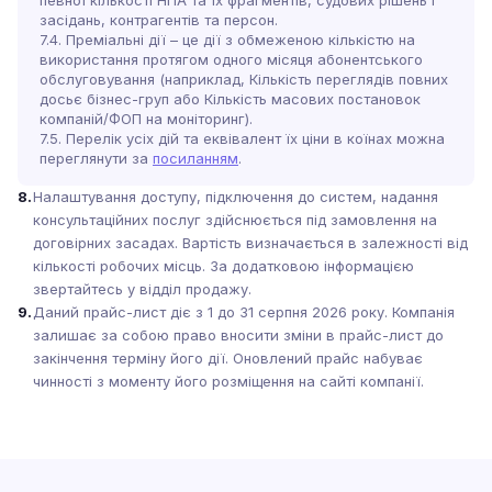
певної кількості НПА та їх фрагментів, судових рішень і
засідань, контрагентів та персон.
7.4. Преміальні дії – це дії з обмеженою кількістю на
використання протягом одного місяця абонентського
обслуговування (наприклад, Кількість переглядів повних
досьє бізнес-груп або Кількість масових постановок
компаній/ФОП на моніторинг).
7.5. Перелік усіх дій та еквівалент їх ціни в коїнах можна
переглянути за
посиланням
.
8.
Налаштування доступу, підключення до систем, надання
консультаційних послуг здійснюється під замовлення на
договірних засадах. Вартість визначається в залежності від
кількості робочих місць. За додатковою інформацією
звертайтесь у відділ продажу.
9.
Даний прайс-лист діє з 1 до 31 серпня 2026 року. Компанія
залишає за собою право вносити зміни в прайс-лист до
закінчення терміну його дії. Оновлений прайс набуває
чинності з моменту його розміщення на сайті компанії.