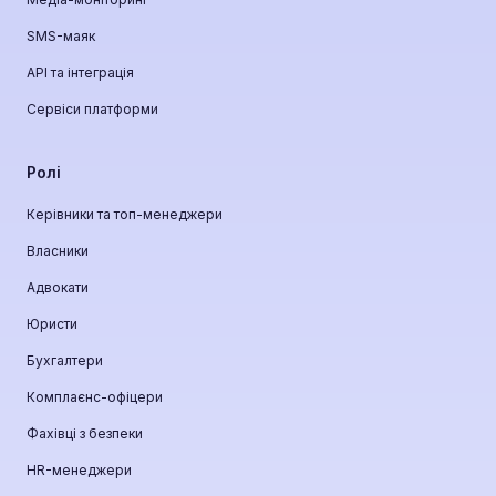
SMS-маяк
API та інтеграція
Сервіси платформи
Ролі
Керівники та топ-менеджери
Власники
Адвокати
Юристи
Бухгалтери
Комплаєнс-офіцери
Фахівці з безпеки
HR-менеджери