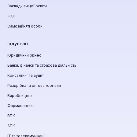
Заклади вищої освіти
ФОП
Самозайняті особи
Індустрії
Юридичний бізнес
Банки, фінанси та страхова діяльність
Консалтинг та аудит
Роздрібна та оптова торгівля
Виробництво
Фармацевтика
ВПК
АПК
ІТ та телекомунікації