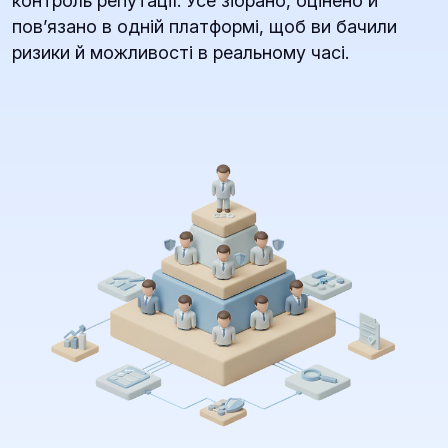
контроль репутації. Усе зібрано, оцінено й
повʼязано в одній платформі, щоб ви бачили
ризики й можливості в реальному часі.