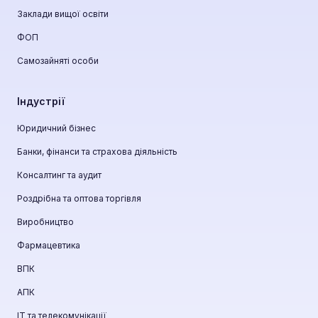
Заклади вищої освіти
ФОП
Самозайняті особи
Індустрії
Юридичний бізнес
Банки, фінанси та страхова діяльність
Консалтинг та аудит
Роздрібна та оптова торгівля
Виробництво
Фармацевтика
ВПК
АПК
ІТ та телекомунікації