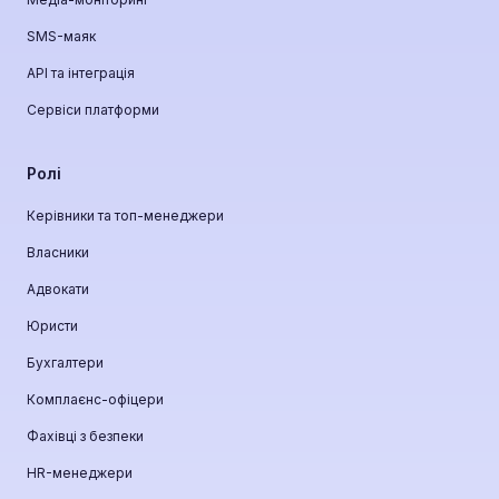
SMS-маяк
API та інтеграція
Сервіси платформи
Ролі
Керівники та топ-менеджери
Власники
Адвокати
Юристи
Бухгалтери
Комплаєнс-офіцери
Фахівці з безпеки
HR-менеджери