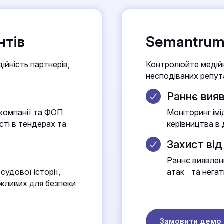
нтів
Semantrum
ійність партнерів,
Контролюйте медійн
несподіваних репута
Раннє вия
компанії та ФОП
Моніторинг імі
сті в тендерах та
керівництва в
Захист від
Раннє виявлен
судової історії,
атак та негат
важливих для безпеки
Замовити демо