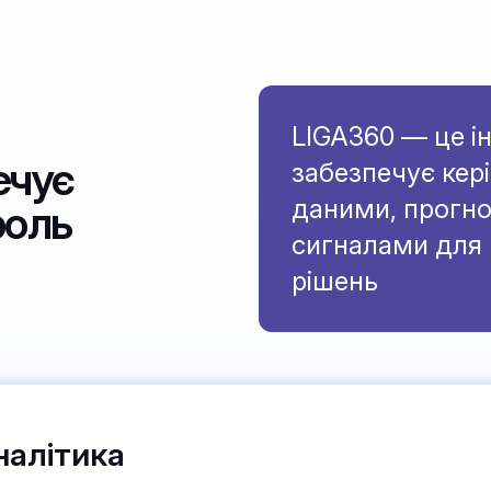
LIGA360 — це і
ечує
забезпечує кер
даними, прогн
роль
сигналами для 
рішень
налітика