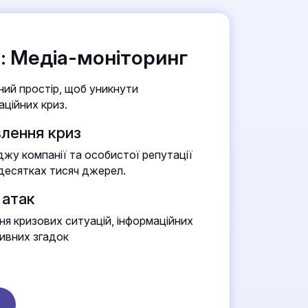
: Медіа-моніторинг
ий простір, щоб уникнути
ційних криз.
влення криз
джу компанії та особистої репутації
 десятках тисяч джерел.
 атак
ня кризових ситуацій, інформаційних
ивних згадок