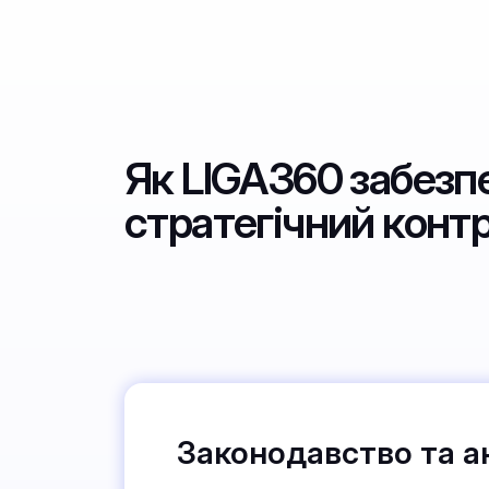
Як LIGA360 забезп
стратегічний конт
Законодавство та а