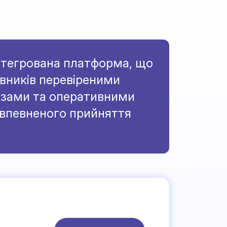
нтегрована платформа, що
івників перевіреними
озами та оперативними
впевненого прийняття