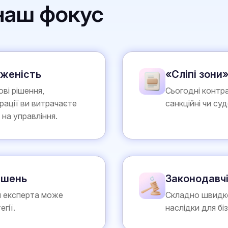
 наш фокус
аженість
«Сліпі зони»
ві рішення,
Сьогодні контра
трації ви витрачаєте
санкційні чи су
 на управління.
ішень
Законодавчі
и експерта може
Складно швидко
гії.
наслідки для бі