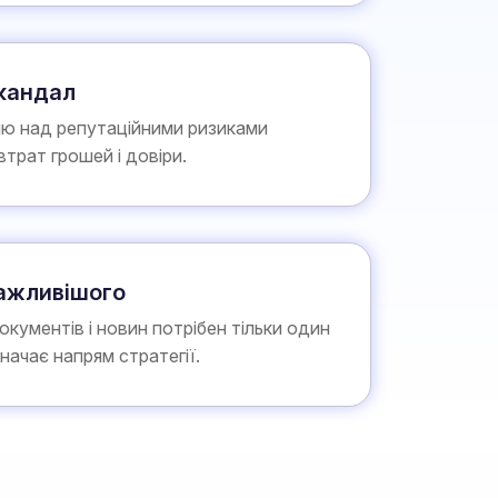
скандал
ю над репутаційними ризиками
трат грошей і довіри.
ажливішого
кументів і новин потрібен тільки один
значає напрям стратегії.