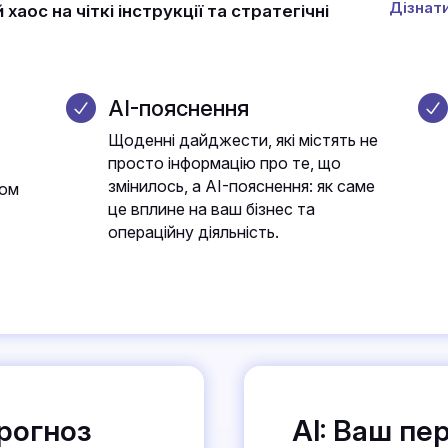
Дізнат
ос на чіткі інструкції та стратегічні
AI-пояснення
Щоденні дайджести, які містять не
просто інформацію про те, що
змінилось, а AI-пояснення: як саме
сом
це вплине на ваш бізнес та
операційну діяльність.
рогноз
AI: Ваш пе