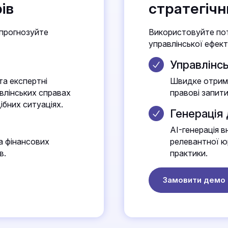
ів
стратегічн
 прогнозуйте
Використовуйте пот
управлінської ефект
Управлінсь
та експертні
Швидке отрима
авлінських справах
правові запити
ібних ситуаціях.
Генерація
AI-генерація в
а фінансових
релевантної ю
в.
практики.
Замовити демо