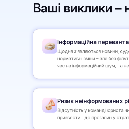
Ваші виклики –
Інформаційна перевант
Щодня з’являються новини, судо
нормативні зміни – але без філь
час на інформаційний шум, а не
Ризик неінформованих р
Відсутність у команді юриста ч
призвести до прогалин у страте