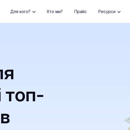
Для кого?
Хто ми?
Прайс
Ресурси
ля
і топ-
в