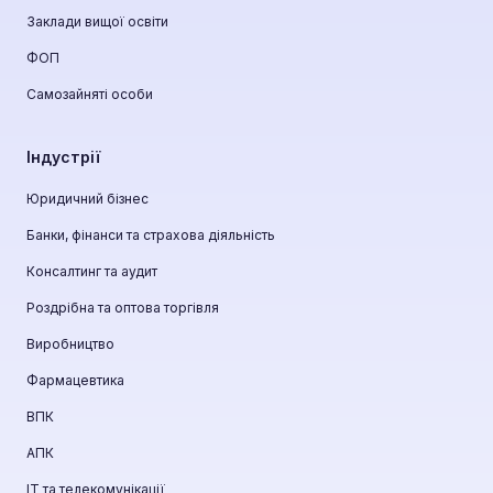
Заклади вищої освіти
ФОП
Самозайняті особи
Індустрії
Юридичний бізнес
Банки, фінанси та страхова діяльність
Консалтинг та аудит
Роздрібна та оптова торгівля
Виробництво
Фармацевтика
ВПК
АПК
ІТ та телекомунікації