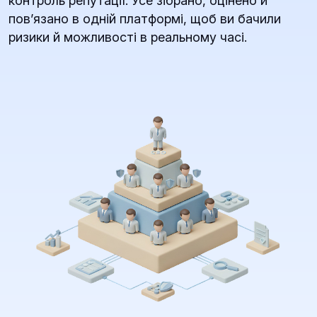
контроль репутації. Усе зібрано, оцінено й
повʼязано в одній платформі, щоб ви бачили
ризики й можливості в реальному часі.