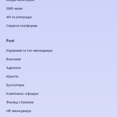
SMS-маяк
API та інтеграція
Сервіси платформи
Ролі
Керівники та топ-менеджери
Власники
Адвокати
Юристи
Бухгалтери
Комплаєнс-офіцери
Фахівці з безпеки
HR-менеджери