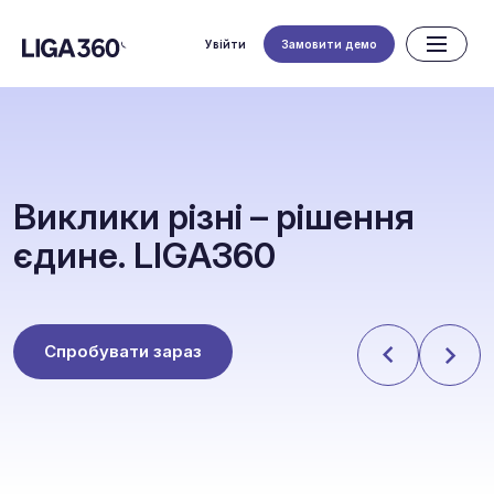
Увійти
Замовити демо
В
и
к
л
и
к
и
р
і
з
н
і
–
р
і
ш
е
н
н
я
є
д
и
н
е
.
L
I
G
A
3
6
0
Спробувати зараз