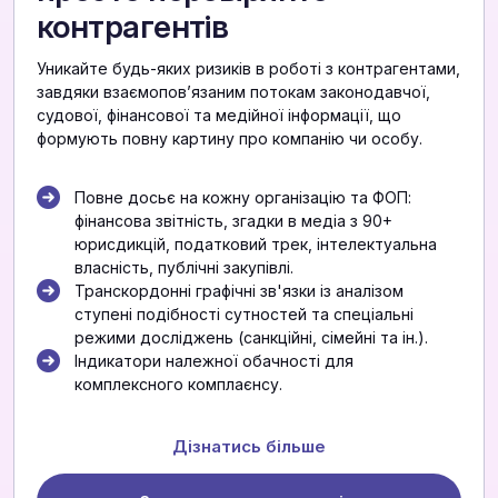
контрагентів
Уникайте будь-яких ризиків в роботі з контрагентами,
завдяки взаємоповʼязаним потокам законодавчої,
судової, фінансової та медійної інформації, що
формують повну картину про компанію чи особу.
Повне досьє на кожну організацію та ФОП:
фінансова звітність, згадки в медіа з 90+
юрисдикцій, податковий трек, інтелектуальна
власність, публічні закупівлі.
Транскордонні графічні зв'язки із аналізом
ступені подібності сутностей та спеціальні
режими досліджень (санкційні, сімейні та ін.).
Індикатори належної обачності для
комплексного комплаєнсу.
Дізнатись більше