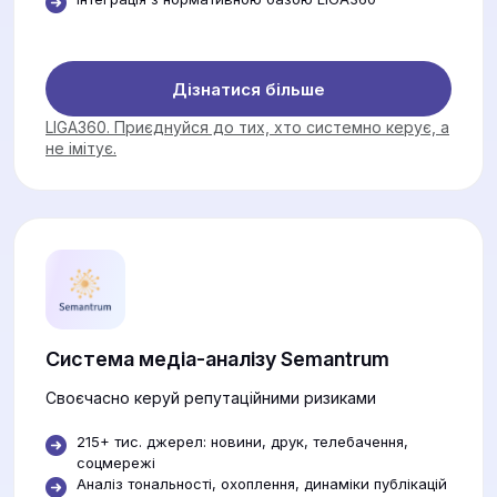
Дізнатися більше
LIGA360. Приєднуйся до тих, хто системно керує, а
не імітує.
Система медіа-аналізу Semantrum
Своєчасно керуй репутаційними ризиками
215+ тис. джерел: новини, друк, телебачення,
соцмережі
Аналіз тональності, охоплення, динаміки публікацій