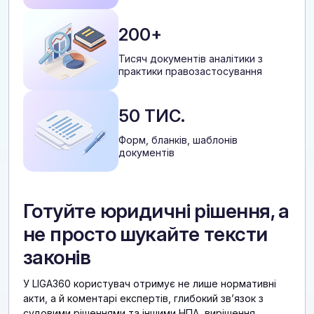
200+
Тисяч документів аналітики з
практики правозастосування
50 ТИС.
Форм, бланків, шаблонів
документів
Готуйте юридичні рішення, а
не просто шукайте тексти
законів
У LIGA360 користувач отримує не лише нормативні
акти, а й коментарі експертів, глибокий звʼязок з
судовими рішеннями та іншими НПА, вирішення