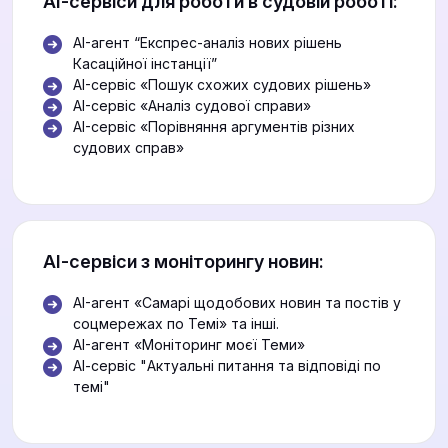
АІ-сервіси для роботи в судовій роботі:
AI-агент “Експрес-аналіз нових рішень
Касаційної інстанції”
AI-сервіс «Пошук схожих судових рішень»
AI-сервіс «Аналіз судової справи»
AI-сервіс «Порівняння аргументів різних
судових справ»
АІ-сервіси з моніторингу новин:
AI-агент «Самарі щодобових новин та постів у
соцмережах по Темі» та інші.
AI-агент «Моніторинг моєї Теми»
АІ-сервіс "Актуальні питання та відповіді по
темі"