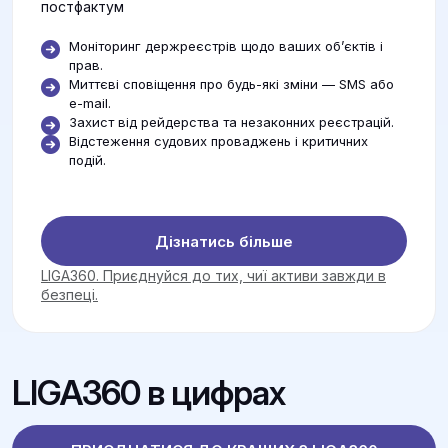
постфактум
Моніторинг держреєстрів щодо ваших об’єктів і
прав.
Миттєві сповіщення про будь-які зміни — SMS або
e-mail.
Захист від рейдерства та незаконних реєстрацій.
Відстеження судових проваджень і критичних
подій.
Дізнатись більше
LIGA360. Приєднуйся до тих, чиї активи завжди в
безпеці.
LIGA360 в цифрах