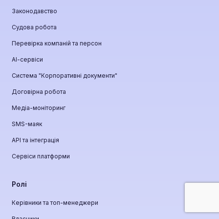
Законодавство
Судова робота
Перевірка компаній та персон
АІ-сервіси
Система "Корпоративні документи"
Договірна робота
Медіа-моніторинг
SMS-маяк
API та інтеграція
Сервіси платформи
Ролі
Керівники та топ-менеджери
Власники