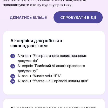
проаналізувати схожу судову практику.
ДІЗНАТИСЬ БІЛЬШЕ
СПРОБУВАТИ В ДІЇ
АІ-сервіси для роботи з
законодавством:
AI-агент “Експрес-аналіз нових правових
документів”
АІ-сервіс “Глибокий АІ-аналіз правового
документу”
АІ-агент “Аналіз змін НПА”
AI-агент “Узагальнені правові новини дня”