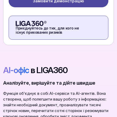
Замовити демонстрацію
Приєднуйтесь до тих, для кого не
існує прихованих ризиків
АІ-офіс
в LIGA360
Аналізуйте, вирішуйте та дійте швидше
Функція обʼєднує в собі АІ-сервіси та АІ-агентів. Вона
створена, щоб полегшити вашу роботу з інформацією:
знайти необхідний документ, проаналізувати тисячі
стрічок новин, перечитати сотні сторінок і резюмувати
ключові оновлення, обробити зміст документа,