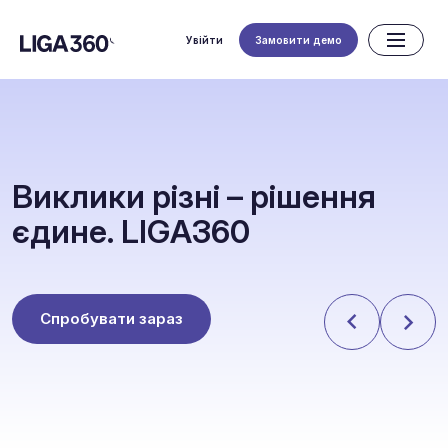
Увійти
Замовити демо
В
и
к
л
и
к
и
р
і
з
н
і
–
р
і
ш
е
н
н
я
є
д
и
н
е
.
L
I
G
A
3
6
0
Спробувати зараз