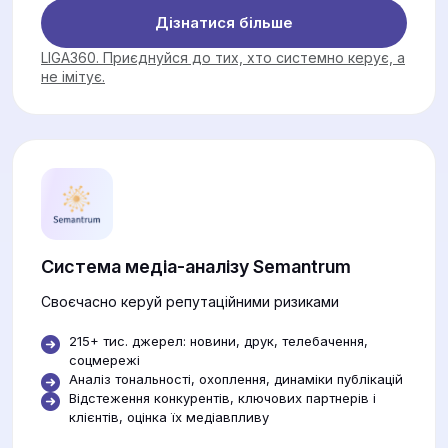
Дізнатися більше
LIGA360. Приєднуйся до тих, хто системно керує, а
не імітує.
Система медіа-аналізу Semantrum
Своєчасно керуй репутаційними ризиками
215+ тис. джерел: новини, друк, телебачення,
соцмережі
Аналіз тональності, охоплення, динаміки публікацій
Відстеження конкурентів, ключових партнерів і
клієнтів, оцінка їх медіавпливу