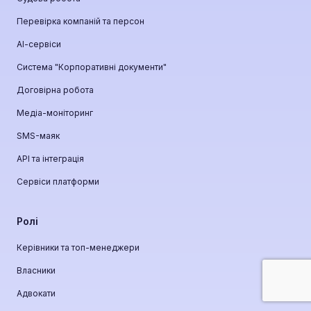
Перевірка компаній та персон
АІ-сервіси
Система "Корпоративні документи"
Договірна робота
Медіа-моніторинг
SMS-маяк
API та інтеграція
Сервіси платформи
Ролі
Керівники та топ-менеджери
Власники
Адвокати