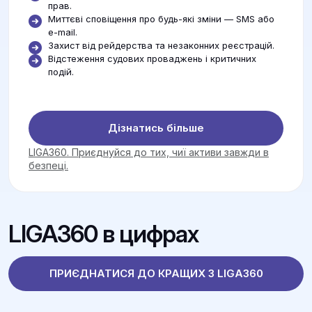
прав.
Миттєві сповіщення про будь-які зміни — SMS або
e-mail.
Захист від рейдерства та незаконних реєстрацій.
Відстеження судових проваджень і критичних
подій.
Дізнатись більше
LIGA360. Приєднуйся до тих, чиї активи завжди в
безпеці.
LIGA360 в цифрах
ПРИЄДНАТИСЯ ДО КРАЩИХ З LIGA360