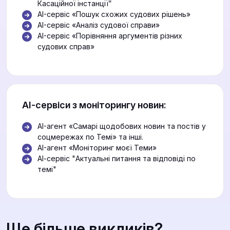
Касаційної інстанції”
AI-сервіс «Пошук схожих судових рішень»
AI-сервіс «Аналіз судової справи»
AI-сервіс «Порівняння аргументів різних
судових справ»
АІ-сервіси з моніторингу новин:
AI-агент «Самарі щодобових новин та постів у
соцмережах по Темі» та інші.
AI-агент «Моніторинг моєї Теми»
АІ-сервіс "Актуальні питання та відповіді по
темі"
Ще більше викликів?