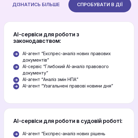
ДІЗНАТИСЬ БІЛЬШЕ
СПРОБУВАТИ В ДІЇ
АІ-сервіси для роботи з
законодавством:
AI-агент “Експрес-аналіз нових правових
документів”
АІ-сервіс “Глибокий АІ-аналіз правового
документу”
АІ-агент “Аналіз змін НПА”
AI-агент “Узагальнені правові новини дня”
АІ-сервіси для роботи в судовій роботі:
AI-агент “Експрес-аналіз нових рішень