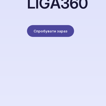
L
I
G
A
3
6
0
Спробувати зараз