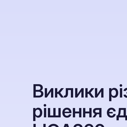
В
и
к
л
и
к
и
р
і
р
і
ш
е
н
н
я
є