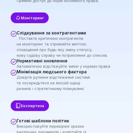
Прямий доступ до норм іноземного права.
Моніторинг
Слідкування за контрагентами
Поставте критичних контрагентів
на моніторинг та отримайте миттєві
сповіщення про будь-яку зміну статусу,
нову судову справу чи потрапляння до списків.
Нормативні оновлення
Автоматично відстежуйте зміни у нормах права.
Мінімізація людського фактора
Довірте рутинне відстеження системі
та зосередьтеся на якісній оцінці
ризиків і стратегічному плануванні.
Експертиза
Готові шаблони політик
Використовуйте перевірені зразки
внутрішніх документів і адаптуйте їх