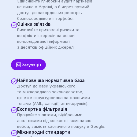
Здійснюйте глибокий аудит партнерів
не лише в Україні, а й через прямий
доступ до закордонних реєстрів
безпосередньо в інтерфейсі.
Оцінка зв'язків
Виявляйте приховані ризики та
конфлікти інтересів на основі
консолідованої інформації
з десятків офіційних джерел.
Регуляції
Найповніша нормативна база
Доступ до бази українського
та міжнародного законодавства,
що вже структурована за фаховими
тегами (AML, санкції, антикорупція).
Експертна фільтрація
Працюйте з актами, відібраними
аналітиками під конкретні комплаєнс-
кейси, замість хаотичного пошуку в Google.
Міжнародні стандарти