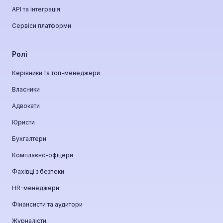
API та інтеграція
Сервіси платформи
Ролі
Керівники та топ-менеджери
Власники
Адвокати
Юристи
Бухгалтери
Комплаєнс-офіцери
Фахівці з безпеки
HR-менеджери
Фінансисти та аудитори
Журналісти