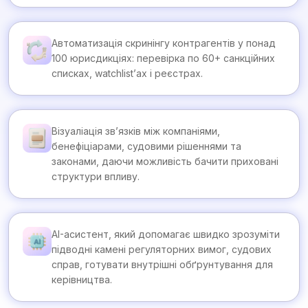
Автоматизація скринінгу контрагентів у понад
100 юрисдикціях: перевірка по 60+ санкційних
списках, watchlist’ах і реєстрах.
Візуаліація зв’язків між компаніями,
бенефіціарами, судовими рішеннями та
законами, даючи можливість бачити приховані
структури впливу.
AI-асистент, який допомагає швидко зрозуміти
підводні камені регуляторних вимог, судових
справ, готувати внутрішні обґрунтування для
керівництва.