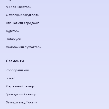
М&A та інвестори
Фахівець із закупівель
Спеціалісти з продажів
Аудитори
Нотаріуси
Самозайняті бухгалтери
Сегменти
Корпоративний
Бізнес
Державний сектор
Громадський сектор
Заклади вищої освіти