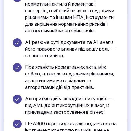
нормативні акти, а й коментарі
експертів, глибокий зв’язок із судовими
рішеннями та іншими НПА, інструменти
для вирішення нормативних ризиків і
автоматичний моніторинг змін.
AI-резюме суті документа та AI-аналіз
його правового впливу під вашу роль —
за лічені хвилини.
Пов’язаність нормативних актів між
собою, а також із судовими рішеннями,
аналітичними матеріалами та
алгоритмами дій від практиків.
Алгоритми дій у складних ситуаціях —
від AML до антикорупційних вимог, із
прикладами застосування в бізнесі.
LIGA360 перетворює законодавство на
інструмент контролю ризиків, а не на