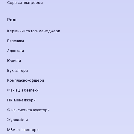
Сервіси платформи
Ролі
Керівники та топ-менеджери
Власники
Адвокати
Юристи
Бухгалтери
Комплаєнс-офіцери
Фахівці з безпеки
HR-менеджери
Фінансисти та аудитори
Журналісти
М&A та інвестори