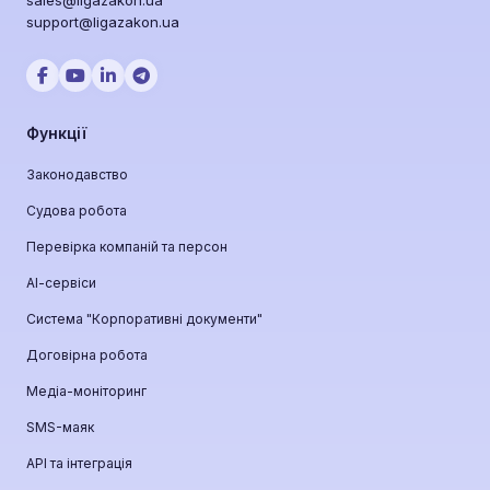
support@ligazakon.ua
Функції
Законодавство
Судова робота
Перевірка компаній та персон
АІ-сервіси
Система "Корпоративні документи"
Договірна робота
Медіа-моніторинг
SMS-маяк
API та інтеграція