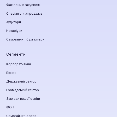
Фахівець із закупівель
Спеціалісти з продажів
Аудитори
Нотаріуси
Самозайняті бухгалтери
Сегменти
Корпоративний
Бізнес
Державний сектор
Громадський сектор
Заклади вищої освіти
ФОП
Самозайняті особи