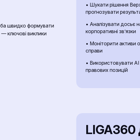
• Шукати рішення Вер
прогнозувати результа
• Аналізувати досьє на
реба швидко формувати
корпоративні зв’язки
в — ключові виклики
• Моніторити активи о
справи
• Використовувати AI 
правових позицій
LIGA360 