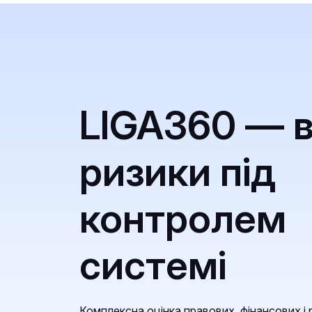
LIGA360 — в
ризики під
контролем 
системі
Комплексна оцінка правових, фінансових і 