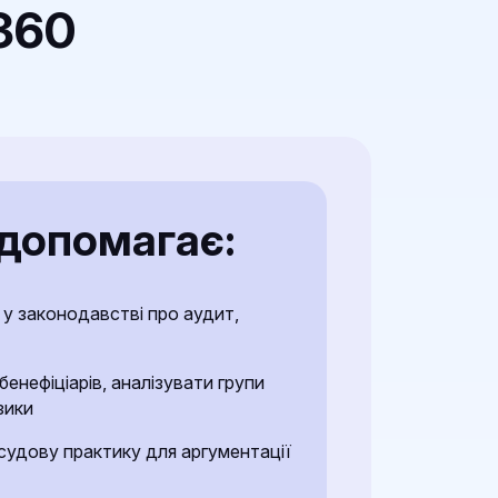
360
допомагає:
и у законодавстві про аудит,
 бенефіціарів, аналізувати групи
зики
судову практику для аргументації