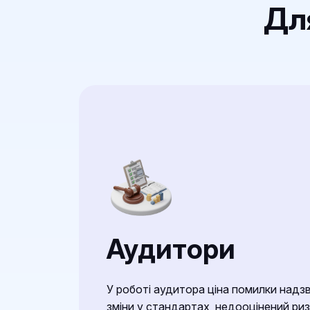
Дл
Аудитори
У роботі аудитора ціна помилки надз
зміни у стандартах, недооцінений риз