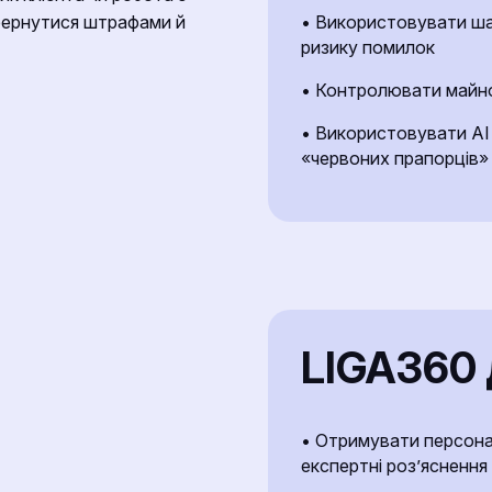
• Використовувати шаб
бернутися штрафами й
ризику помилок
• Контролювати майно 
• Використовувати AI
«червоних прапорців»
LIGA360 
• Отримувати персонал
експертні роз’яснення