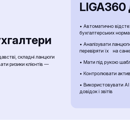
LIGA360 
• Автоматично відсте
бухгалтерських норма
ухгалтери
• Аналізувати ланцюги 
перевіряти їх на санк
давстві, складні ланцюги
• Мати під рукою шабло
ати ризики клієнтів —
• Контролювати активи
• Використовувати AI
довідок і звітів