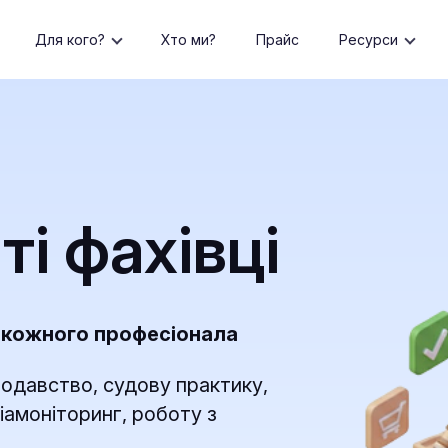
Для кого?
Хто ми?
Прайс
Ресурси
і фахівці
я кожного професіонала
одавство, судову практику,
іамоніторинг, роботу з