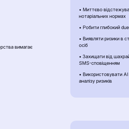
• Миттєво відстежуват
нотаріальних нормах
• Робити глибокий due 
• Виявляти ризики в с
осіб
ерства вимагає
• Захищати від шахра
SMS-сповіщенням
• Використовувати AI 
аналізу ризиків