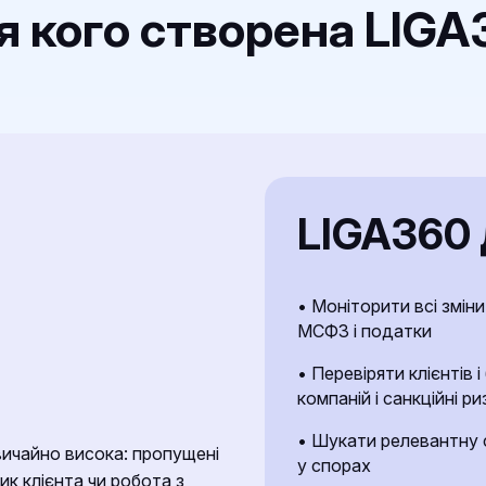
я кого створена LIGA
LIGA360 
• Моніторити всі змін
МСФЗ і податки
• Перевіряти клієнтів і
компаній і санкційні ри
• Шукати релевантну 
вичайно висока: пропущені
у спорах
ик клієнта чи робота з