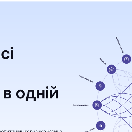
сі
в одній
репутаційних ризиків Єдине