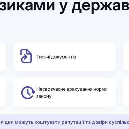
изиками у держа
Фрагментованість даних
Інформація розпорошена між д
актів, судових рішень та відо
потрібних відомостей.
Часті зміни законодавств
Нормативно-правова база Укр
Тисячі документів
відслідковувати зміни та прав
державних інституцій.
Перевірка компаній і перс
Несвоєчасне врахування норми
Органи влади постійно потребу
закону
тендерів, підрядників чи фізич
фінансової стабільності, зв’язк
Без автоматизованих інструмен
ризики помилок.
лідки можуть коштувати репутації та довіри суспіль