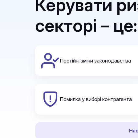
Керувати р
секторі – це:
Постійні зміни законодавства
Помилка у виборі контрагента
Нас