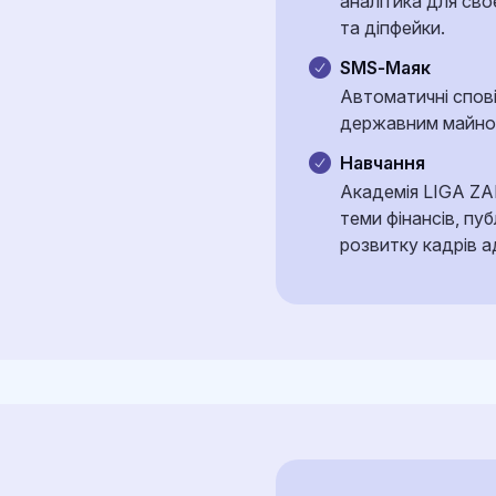
аналітика для сво
даних.
та діпфейки.
SMS‑Маяк
Автоматичні спові
державним майно
Навчання
Академія LIGA ZA
теми фінансів, пуб
розвитку кадрів ад