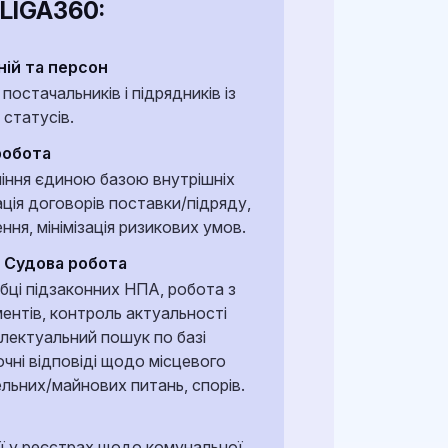
 LIGA360:
ній та персон
постачальників і підрядників із
 статусів.
робота
ління єдиною базою внутрішніх
ція договорів поставки/підряду,
ня, мінімізація ризикових умов.
 Судова робота
бці підзаконних НПА, робота з
ентів, контроль актуальності
лектуальний пошук по базі
чні відповіді щодо місцевого
льних/майнових питань, спорів.
ії у реєстрах щодо комунальної