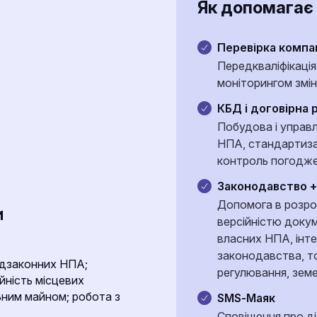
Як допомагає
Перевірка компа
Передкваліфікація 
моніторингом змін
КБД і договірна 
Побудова і управ
НПА, стандартиза
контроль погоджен
Законодавство +
Допомога в розро
и
версійністю докум
власних НПА, інте
законодавства, то
ідзаконних НПА;
регулювання, земе
ійність місцевих
ьним майном; робота з
SMS‑Маяк
Сповіщення про д