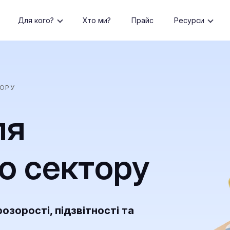
Для кого?
Хто ми?
Прайс
Ресурси
ТОРУ
ля
о сектору
зорості, підзвітності та