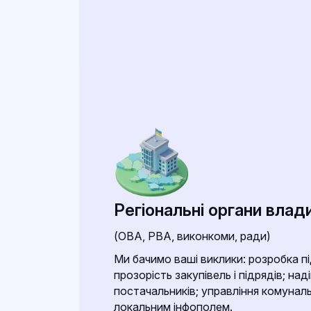
Регіональні органи влад
(ОВА, РВА, виконкоми, ради)
Ми бачимо ваші виклики: розробка п
прозорість закупівель і підрядів; над
постачальників; управління комунал
локальним інфополем.