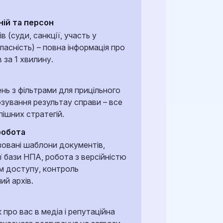
ній та персон
і рішень та оперативного доступу до
 (суди, санкції, участь у
бує сучасних інструментів моніторингу та
ласність) – повна інформація про
 за 1 хвилину.
нь з фільтрами для прицільного
 або маніпулятивних повідомлень, які
зування результау справи – все
органів влади та прийняті рішення.
пішних стратегій.
робота
рсів
зовані шаблони документів,
и з великими масивами даних, але кадрові
 бази НПА, робота з версійністю
я обмеженими.
ем доступу, контроль
ий архів.
взаємодії
идкого обміну інформацією між різними
 про вас в медіа і репутаційна
кладнено різними стандартами та форматами