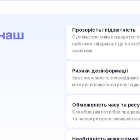
Прозорість і підзвітність
Суспільство очікує відкритост
публічної інформації. Це потре
аналітики.
наш
Ризики дезінформації
Зростає кількість неправдивих
можуть впливати на репутацію 
Обмеженість часу та ресу
Службовцям потрібно працюват
та часові ресурси залишаютьс
Необхідність міжвідомчої 
Ефективна робота потребує шв
структурами, але це часто ус
даних.