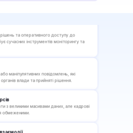
і рішень та оперативного доступу до
бує сучасних інструментів моніторингу та
 або маніпулятивних повідомлень, які
органів влади та прийняті рішення.
рсів
и з великими масивами даних, але кадрові
я обмеженими.
взаємодії
идкого обміну інформацією між різними
кладнено різними стандартами та форматами