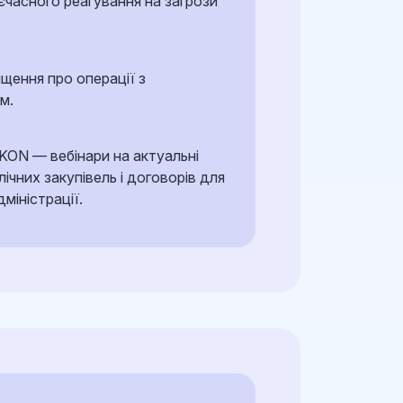
єчасного реагування на загрози
щення про операції з
м.
KON — вебінари на актуальні
лічних закупівель і договорів для
міністрації.