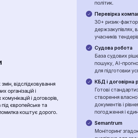
політик.
Прозорість і підзвітність
Перевірка компа
Суспільство очікує відкритост
30+ ризик-факторів
публічної інформації. Це потре
держзакупівлях, в
аналітики.
учасників тендерів
Судова робота
Ризики дезінформації
База судових ріше
Зростає кількість неправдивих
и
пошуку, АІ-прогно
можуть впливати на репутацію 
для підготовки ус
КБД і договірна 
мін, відслідковування
Обмеженість часу та ресу
Готові стандарти
х організацій і
Службовцям потрібно працюват
створення власної
 комунікацій і договорів,
та часові ресурси залишаютьс
документів і рівн
 під європейське та
погодження і єдин
помилка коштує дорого.
Необхідність міжвідомчої 
Semantrum
Ефективна робота потребує шв
Mоніторинг згадок
структурами, але це часто ус