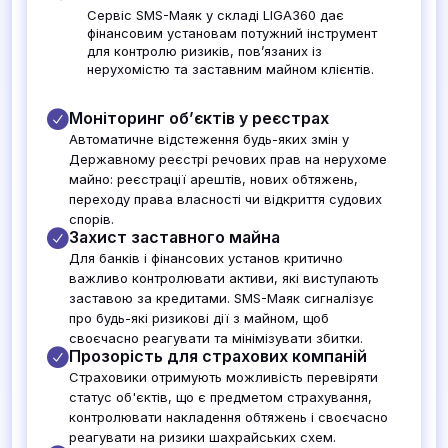
Сервіс SMS-Маяк у складі LIGA360 дає
фінансовим установам потужний інструмент
для контролю ризиків, пов’язаних із
нерухомістю та заставним майном клієнтів.
Моніторинг об’єктів у реєстрах
Автоматичне відстеження будь-яких змін у
Державному реєстрі речових прав на нерухоме
майно: реєстрації арештів, нових обтяжень,
переходу права власності чи відкриття судових
спорів.
Захист заставного майна
Для банків і фінансових установ критично
важливо контролювати активи, які виступають
заставою за кредитами. SMS-Маяк сигналізує
про будь-які ризикові дії з майном, щоб
своєчасно реагувати та мінімізувати збитки.
Прозорість для страхових компаній
Страховики отримують можливість перевіряти
статус об'єктів, що є предметом страхування,
контролювати накладення обтяжень і своєчасно
реагувати на ризики шахрайських схем.