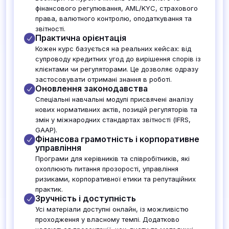
фінансового регулювання, AML/KYC, страхового
права, валютного контролю, оподаткування та
звітності.
Практична орієнтація
Кожен курс базується на реальних кейсах: від
супроводу кредитних угод до вирішення спорів із
клієнтами чи регуляторами. Це дозволяє одразу
застосовувати отримані знання в роботі.
Оновлення законодавства
Спеціальні навчальні модулі присвячені аналізу
нових нормативних актів, позицій регуляторів та
змін у міжнародних стандартах звітності (IFRS,
GAAP).
Фінансова грамотність і корпоративне
управління
Програми для керівників та співробітників, які
охоплюють питання прозорості, управління
ризиками, корпоративної етики та репутаційних
практик.
Зручність і доступність
Усі матеріали доступні онлайн, із можливістю
проходження у власному темпі. Додатково