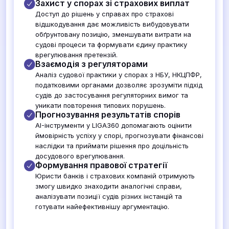
Захист у спорах зі страхових виплат
Доступ до рішень у справах про страхові
відшкодування дає можливість вибудовувати
обґрунтовану позицію, зменшувати витрати на
судові процеси та формувати єдину практику
врегулювання претензій.
Взаємодія з регуляторами
Аналіз судової практики у спорах з НБУ, НКЦПФР,
податковими органами дозволяє зрозуміти підхід
судів до застосування регуляторних вимог та
уникати повторення типових порушень.
Прогнозування результатів спорів
AI-інструменти у LIGA360 допомагають оцінити
ймовірність успіху у спорі, прогнозувати фінансові
наслідки та приймати рішення про доцільність
досудового врегулювання.
Формування правової стратегії
Юристи банків і страхових компаній отримують
змогу швидко знаходити аналогічні справи,
аналізувати позиції судів різних інстанцій та
готувати найефективнішу аргументацію.