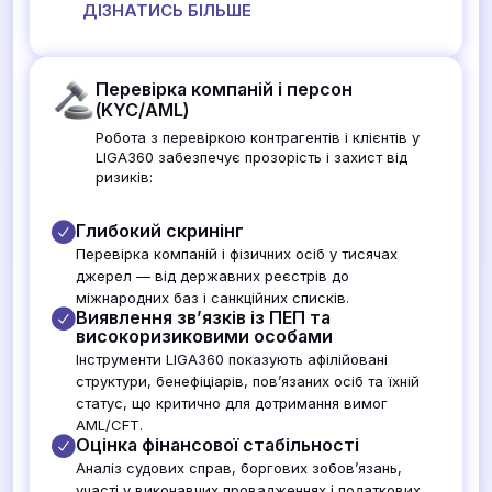
ДІЗНАТИСЬ БІЛЬШЕ
Перевірка компаній і персон
(KYC/AML)
Робота з перевіркою контрагентів і клієнтів у
LIGA360 забезпечує прозорість і захист від
ризиків:
Глибокий скринінг
Перевірка компаній і фізичних осіб у тисячах
джерел — від державних реєстрів до
міжнародних баз і санкційних списків.
Виявлення зв’язків із ПЕП та
високоризиковими особами
Інструменти LIGA360 показують афілійовані
структури, бенефіціарів, пов’язаних осіб та їхній
статус, що критично для дотримання вимог
AML/CFT.
Оцінка фінансової стабільності
Аналіз судових справ, боргових зобов’язань,
участі у виконавчих провадженнях і податкових