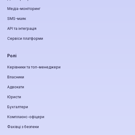
Медіа-моніторинг
SMS-маяк
API та інтеграція
Сервіси платформи
Ролі
Керівники та топ-менеджери
Власники
Адвокати
Юристи
Бухгалтери
Комплаєнс-офіцери
Фахівці з безпеки