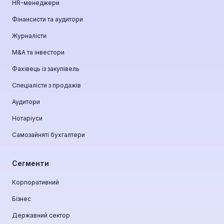
HR-менеджери
Фінансисти та аудитори
Журналісти
М&A та інвестори
Фахівець із закупівель
Спеціалісти з продажів
Аудитори
Нотаріуси
Самозайняті бухгалтери
Сегменти
Корпоративний
Бізнес
Державний сектор