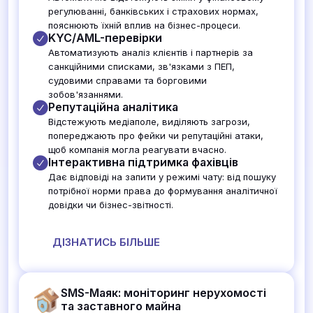
регулюванні, банківських і страхових нормах,
пояснюють їхній вплив на бізнес-процеси.
KYC/AML-перевірки
Автоматизують аналіз клієнтів і партнерів за
санкційними списками, зв'язками з ПЕП,
судовими справами та борговими
зобов'язаннями.
Репутаційна аналітика
Відстежують медіаполе, виділяють загрози,
попереджають про фейки чи репутаційні атаки,
щоб компанія могла реагувати вчасно.
Інтерактивна підтримка фахівців
Дає відповіді на запити у режимі чату: від пошуку
потрібної норми права до формування аналітичної
довідки чи бізнес-звітності.
ДІЗНАТИСЬ БІЛЬШЕ
SMS-Маяк: моніторинг нерухомості
та заставного майна