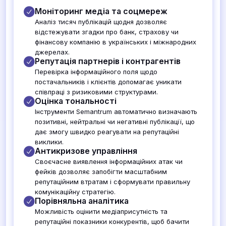
Моніторинг медіа та соцмереж
Аналіз тисяч публікацій щодня дозволяє
відстежувати згадки про банк, страхову чи
фінансову компанію в українських і міжнародних
джерелах.
Репутація партнерів і контрагентів
Перевірка інформаційного поля щодо
постачальників і клієнтів допомагає уникати
співпраці з ризиковими структурами.
Оцінка тональності
Інструменти Semantrum автоматично визначають
позитивні, нейтральні чи негативні публікації, що
дає змогу швидко реагувати на репутаційні
виклики.
Антикризове управління
Своєчасне виявлення інформаційних атак чи
фейків дозволяє запобігти масштабним
репутаційним втратам і сформувати правильну
комунікаційну стратегію.
Порівняльна аналітика
Можливість оцінити медіаприсутність та
репутаційні показники конкурентів, щоб бачити