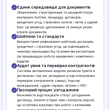
Єдине середовище для документів
Збереження, структуризація та швидкий пошук
внутрішніх політик, процедур, договорів,
кредитних угод, страхових полісів і звітів у єдиній
базі. Це мінімізує дублювання та знижує ризик
втрати документів.
Шаблони та стандарти
Використання уніфікованих шаблонів договорів,
кредитних і страхових угод, що відповідають
чинному законодавству та вимогам регуляторів.
Це пришвидшує роботу юридичних і комплаєнс-
відділів.
Аудит умов та перевірка контрагентів
Система автоматично виділяє ризикові пункти в
договорах і під час укладання угоди інтегровано
перевіряє контрагента: санкції, боргові
провадження, судові справи, зв’язки з ПЕП.
Прозорий процес узгодження
Можливість відстежувати статус узгодження
договору, бачити історію змін і контроль версій,
що особливо важливо при роботі з великими
кредитними портфелями чи страховими