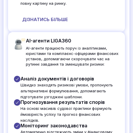
повну картину на ринку.
ДІЗНАТИСЬ БІЛЬШЕ
AI-агенти LIGA360
AI-агенти працюють поруч із аналітиками,
юристами та комплаєнс-офіцерами фінансових
установ, допомагаючи скорочувати час на
рутинні завдання та зменшувати ризики:
Аналіз документів і договорів
Швидко знаходять ризикові умови, пропонують
альтернативні формулювання, допомагають
підготувати узгоджені шаблони.
Прогнозування результатів спорів
На основі масивів судової практики формують
ймовірність успіху та прогноз фінансових
наслідків.
Моніторинг законодавства
Автоматично відстежують зміни у фінансовому