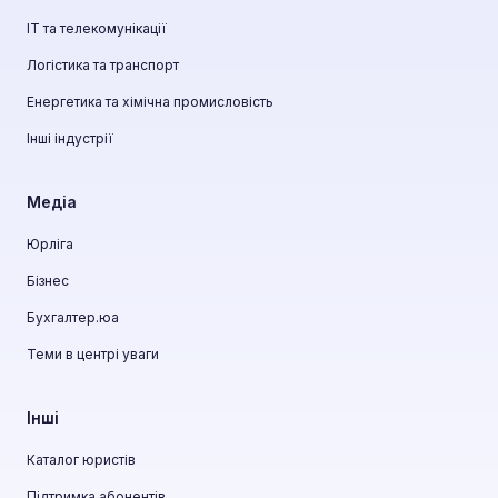
ІТ та телекомунікації
Логістика та транспорт
Енергетика та хімічна промисловість
Інші індустрії
Медіа
Юрліга
Бізнес
Бухгалтер.юа
Теми в центрі уваги
Інші
Каталог юристів
Підтримка абонентів