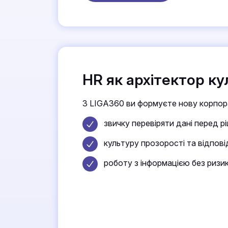
HR як архітектор к
З LIGA360 ви формуєте нову корпор
звичку перевіряти дані перед р
культуру прозорості та відпові
роботу з інформацією без ризик