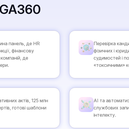
IGA360
ина панель, де HR
Перевірка канд
нкції, фінансову
фізичних і юриди
 компаній, де
судимостей і по
ери.
«токсичними» к
тивних актів, 125 млн
AI та автоматиз
ертів, готові шаблони
службових зап
інтелекту.