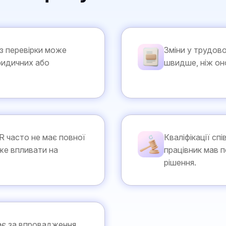
з перевірки може
Зміни у трудов
ридичних або
швидше, ніж о
 часто не має повної
Кваліфікації сп
оже впливати на
працівник мав п
рішення.
дає за впровадження