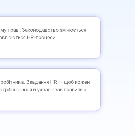
ому праві. Законодавство змінюється
новлюються HR-процеси.
івробітників. Завдання HR — щоб кожен
отрібні знання й ухвалював правильні