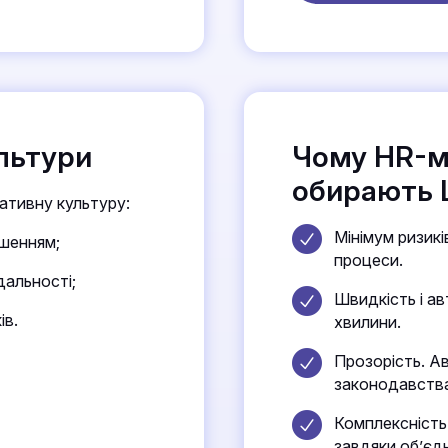
ультури
Чому HR-
обирають 
ативну культуру:
Мінімум ризикі
ішенням;
процеси.
дальності;
Швидкість і ав
ів.
хвилини.
Прозорість. А
законодавства
Комплексність
завдяки обʼєд