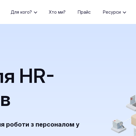
Для кого?
Хто ми?
Прайс
Ресурси
ля HR-
в
ля роботи з персоналом у