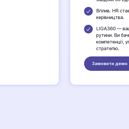
Вплив. HR ста
керівництва.
LIGA360 — ваш
рутини. Ви ба
компетенції, у
стратегію.
Замовити демо