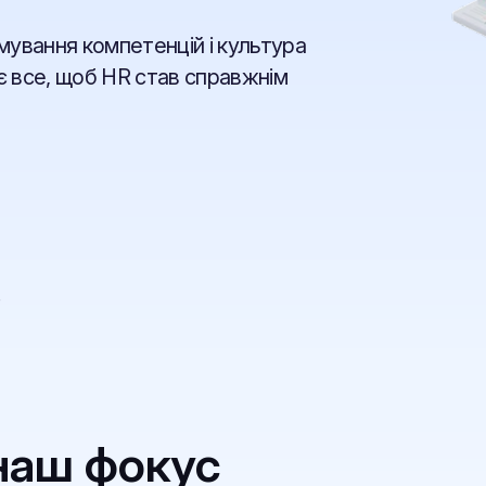
мування компетенцій і культура
є все, щоб HR став справжнім
в
 наш фокус