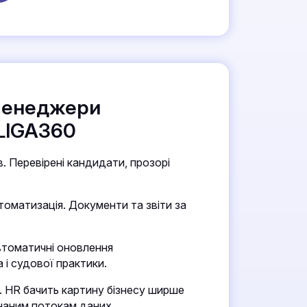
менеджери
LIGA360
в. Перевірені кандидати, прозорі
томатизація. Документи та звіти за
втоматичні оновлення
 і судової практики.
. HR бачить картину бізнесу ширше
наним потокам даних.