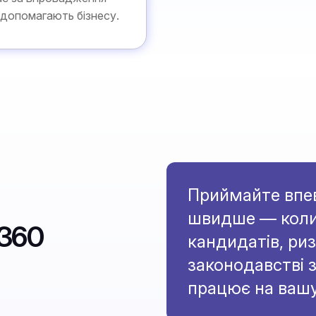
 допомагають бізнесу.
Приймайте впев
швидше — коли 
A360
кандидатів, риз
законодавстві з
працює на вашу