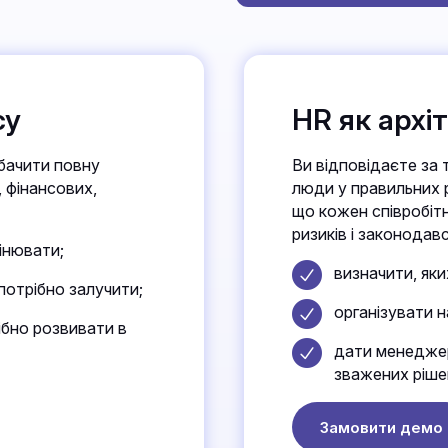
су
HR як архі
бачити повну
Ви відповідаєте за 
, фінансових,
люди у правильних р
що кожен співробіт
ризиків і законодав
мінювати;
визначити, яки
потрібно залучити;
організувати 
рібно розвивати в
дати менеджер
зважених ріше
Замовити демо