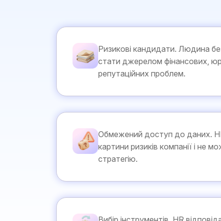
Ризикові кандидати. Людина бе
стати джерелом фінансових, ю
репутаційних проблем.
Обмежений доступ до даних. HR
картини ризиків компанії і не м
стратегію.
Вибір інструментів. HR відпові