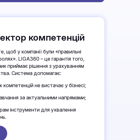
тектор компетенцій
те, щоб у компанії були «правильні
олях». LIGA360 – це гарантія того,
ник приймає рішення з урахуванням
ства. Система допомагає:
х компетенцій не вистачає у бізнесі;
навчання за актуальними напрямами;
ам інструменти для ухвалення
нь.