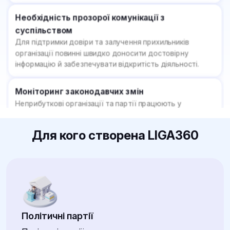
організації повинні швидко доносити достовірну
інформацію й забезпечувати відкритість діяльності.
Моніторинг законодавчих змін
Неприбуткові організації та партії працюють у
правовому полі, яке постійно оновлюється. Невчасне
реагування на зміни може призвести до порушень і
втрати легального статусу.
Фінансова прозорість і звітність
Донори, партнери та громадяни очікують відкритості у
Для кого створена LIGA360
використанні ресурсів. Це вимагає ретельного
контролю фінансових потоків та публічної звітності.
Перевірка партнерів і донорів
Важливо знати, з ким співпрацює організація: чи немає
зв’язків з корупційними практиками, санкційними
списками чи конфліктами інтересів.
Політичні партії