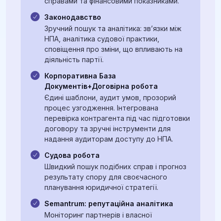
справами та фінансовими показниками.
інформацію й забезпечувати відкритість діяльності.
Законодавство
Зручний пошук та аналітика: зв’язки між
НПА, аналітика судової практики,
сповіщення про зміни, що впливають на
діяльність партії.
Корпоративна База
Документів+Договірна робота
Єдині шаблони, аудит умов, прозорий
процес узгодження. Інтегрована
перевірка контрагента під час підготовки
договору та зручні інструменти для
надання аудиторам доступу до НПА.
Судова робота
Швидкий пошук подібних справ і прогноз
результату спору для своєчасного
планування юридичної стратегії.
Semantrum: репутаційна аналітика
Моніторинг партнерів і власної