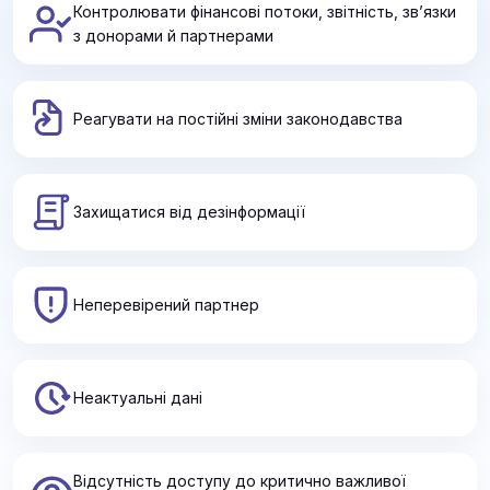
Контролювати фінансові потоки, звітність, зв’язки
з донорами й партнерами
Моніторинг законодавчих змін
Реагувати на постійні зміни законодавства
Неприбуткові організації та партії працюють у
правовому полі, яке постійно оновлюється. Невчасне
реагування на зміни може призвести до порушень і
втрати легального статусу.
Захищатися від дезінформації
Фінансова прозорість і звітність
Донори, партнери та громадяни очікують відкритості у
Неперевірений партнер
використанні ресурсів. Це вимагає ретельного
контролю фінансових потоків та публічної звітності.
Перевірка партнерів і донорів
Неактуальні дані
Важливо знати, з ким співпрацює організація: чи немає
зв’язків з корупційними практиками, санкційними
списками чи конфліктами інтересів.
Відсутність доступу до критично важливої