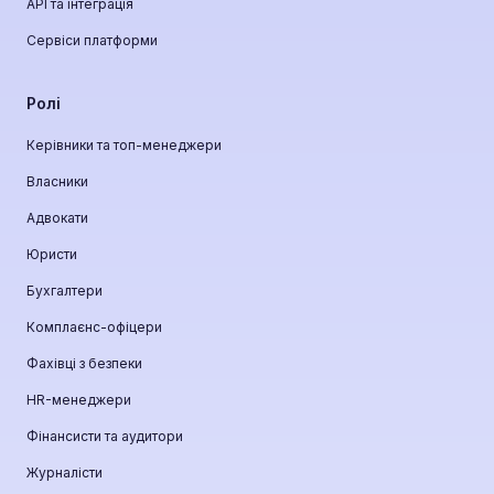
API та інтеграція
Сервіси платформи
Ролі
Керівники та топ-менеджери
Власники
Адвокати
Юристи
Бухгалтери
Комплаєнс-офіцери
Фахівці з безпеки
HR-менеджери
Фінансисти та аудитори
Журналісти