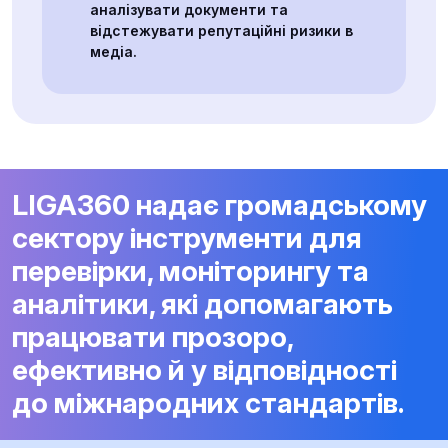
аналізувати документи та
відстежувати репутаційні ризики в
медіа.
LIGA360 надає громадському
сектору інструменти для
перевірки, моніторингу та
аналітики, які допомагають
працювати прозоро,
ефективно й у відповідності
до міжнародних стандартів.