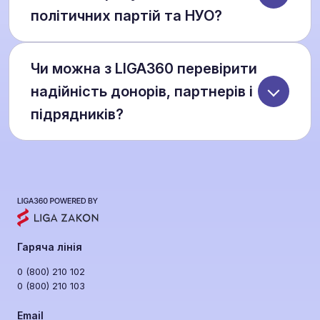
політичних партій та НУО?
LIGA360 використовує Semantrum для
Чи можна з LIGA360 перевірити
раннього виявлення негативних наративів,
аналізу медіа та соцмереж, а також формує
надійність донорів, партнерів і
кризові дашборди для пресслужб. Це
підрядників?
дозволяє оперативно реагувати на
інформаційні атаки, діпфейки та фейкові
Так. Система формує досьє компаній та
новини.
персон за більш ніж 30 ризик-факторами:
власність, бенефіціари, санкції, судові спори,
участь у держзакупівлях, фінансовий стан та
медійна репутація. Це дозволяє уникнути
співпраці з токсичними контрагентами.
Гаряча лінія
0 (800) 210 102
0 (800) 210 103
Email