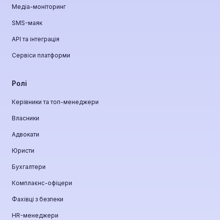
Медіа-моніторинг
SMS-маяк
API та інтеграція
Сервіси платформи
Ролі
Керівники та топ-менеджери
Власники
Адвокати
Юристи
Бухгалтери
Комплаєнс-офіцери
Фахівці з безпеки
HR-менеджери