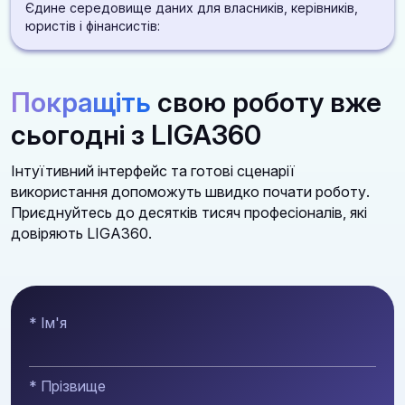
Програми під потреби малого та середнього
санкції, репутація у медіа
Єдине середовище даних для власників, керівників,
бізнесу
юристів і фінансистів:
ДІЗНАТИСЯ БІЛЬШЕ
Чеклісти та прикладні кейси, які допомагають
Законодавство, перевірки, суди, контрагенти та
діяти правильно з першого разу
медіа в одній платформі
Покращіть
свою роботу вже
Алгоритми дій і автоматичні аналітичні звіти
ДІЗНАТИСЯ БІЛЬШЕ
сьогодні з LIGA360
Зручні доступи для роботи всієї команди із
можливістю створення індивідуальних
Інтуїтивний інтерфейс та готові сценарії
моніторингів та добірок
використання допоможуть швидко почати роботу.
Приєднуйтесь до десятків тисяч професіоналів, які
довіряють LIGA360.
ДІЗНАТИСЯ БІЛЬШЕ
* Ім'я
* Прізвище