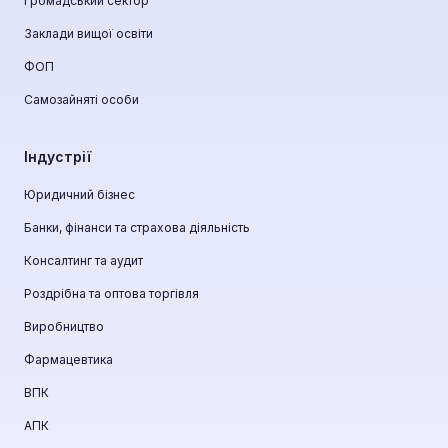
Громадський сектор
Заклади вищої освіти
ФОП
Самозайняті особи
Індустрії
Юридичний бізнес
Банки, фінанси та страхова діяльність
Консалтинг та аудит
Роздрібна та оптова торгівля
Виробництво
Фармацевтика
ВПК
АПК