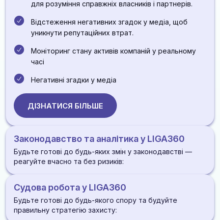
для розуміння справжніх власників і партнерів.
Відстеження негативних згадок у медіа, щоб
уникнути репутаційних втрат.
Моніторинг стану активів компаній у реальному
часі
Негативні згадки у медіа
ДІЗНАТИСЯ БІЛЬШЕ
Законодавство та аналітика у LIGA360
Будьте готові до будь-яких змін у законодавстві —
реагуйте вчасно та без ризиків:
AI-моніторинг усіх нових нормативних актів і
Судова робота у LIGA360
судової практики
Будьте готові до будь-якого спору та будуйте
Найбільша база законодавства в Україні з
правильну стратегію захисту:
оновленням одночасно з офіційними публікаціями