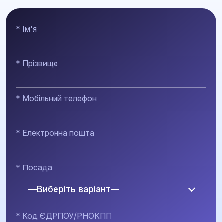
* Ім'я
* Прізвище
* Мобільний телефон
* Електронна пошта
* Посада
—Виберіть варіант—
* Код ЄДРПОУ/РНОКПП