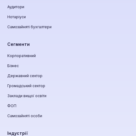
Аудитори
Нотаріуси
Самозайняті бухгалтери
Сегменти
Корпоративний
Бізнес
Державний сектор
Громадський сектор
Заклади вищої освіти
ФОП
Самозайняті особи
Індустрії