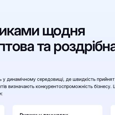
ликами щодня
птова та роздрібн
ь у динамічному середовищі, де швидкість прийнят
єнтів визначають конкурентоспроможність бізнесу.
и: