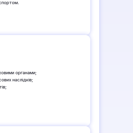
кспортом.
ковими органами;
сових наслідків;
ів;