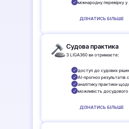
міжнародну перевірку у
ДІЗНАТИСЬ БІЛЬШЕ
Судова практика
З LIGA360 ви отримаєте:
доступ до судових рішен
AI-прогноз результатів с
аналітику практики щодо
можливість досудового в
ДІЗНАТИСЬ БІЛЬШЕ