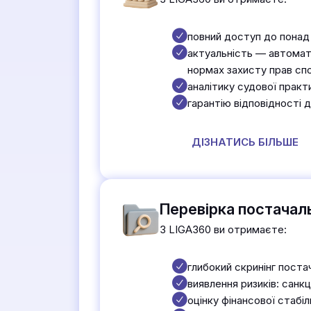
повний доступ до понад 
актуальність — автомати
нормах захисту прав сп
аналітику судової практ
гарантію відповідності д
ДІЗНАТИСЬ БІЛЬШЕ
Перевірка постачаль
З LIGA360 ви отримаєте:
глибокий скринінг поста
виявлення ризиків: санкц
оцінку фінансової стабі