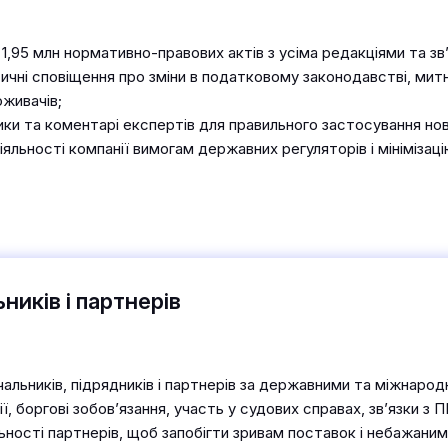
1,95 млн нормативно-правових актів з усіма редакціями та зв
чні сповіщення про зміни в податковому законодавстві, митн
оживачів;
ики та коментарі експертів для правильного застосування нов
іяльності компанії вимогам державних регуляторів і мінімізаці
ників і партнерів
чальників, підрядників і партнерів за державними та міжнаро
ії, боргові зобов’язання, участь у судових справах, зв’язки з П
льності партнерів, щоб запобігти зривам поставок і небажани