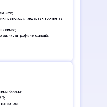
’язками;
их правилах, стандартах торгівлі та
их вимог;
ю ризику штрафів чи санкцій.
дними базами;
ЕП;
м витратам;