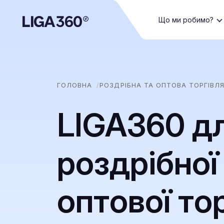
Що ми робимо?
ГОЛОВНА
РОЗДРІБНА ТА ОПТОВА ТОРГІВЛ
LIGA360 д
роздрібної
оптової тор