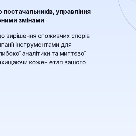
постачальників, управління
рними змінами
до вирішення споживчих спорів
панії інструментами для
ибокої аналітики та миттєвої
 захищаючи кожен етап вашого