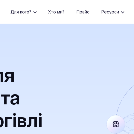
Для кого?
Хто ми?
Прайс
Ресурси
Я
ля
 та
гівлі