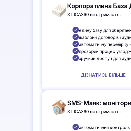
Корпоративна База 
З LIGA360 ви отримаєте:
єдину базу для зберіганн
шаблони договорів і ауди
автоматичну перевірку к
прозорий процес узгодже
зручний доступ для ауди
ДІЗНАТИСЬ БІЛЬШЕ
SMS-Маяк: монітори
З LIGA360 ви отримаєте:
автоматичний контроль 