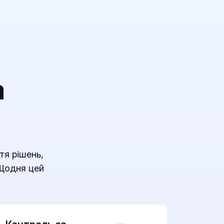
а
тя рішень,
 Щодня цей