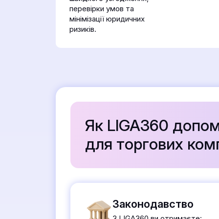
перевірки умов та
мінімізації юридичних
ризиків.
Як LIGA360 допом
для торгових ком
Законодавство
З LIGA360 ви отримаєте: