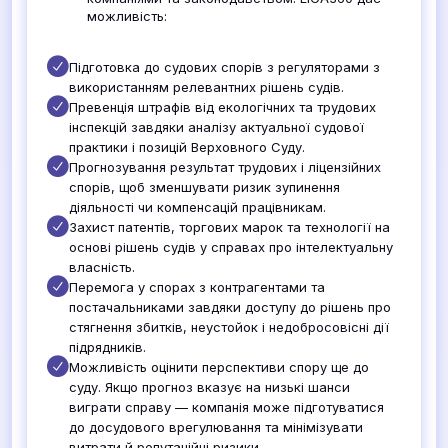
можливість:
Підготовка до судових спорів з регуляторами з
використанням релевантних рішень судів.
Превенція штрафів від екологічних та трудових
інспекцій завдяки аналізу актуальної судової
практики і позицій Верховного Суду.
Прогнозування результат трудових і ліцензійних
спорів, щоб зменшувати ризик зупинення
діяльності чи компенсацій працівникам.
Захист патентів, торгових марок та технології на
основі рішень судів у справах про інтелектуальну
власність.
Перемога у спорах з контрагентами та
постачальниками завдяки доступу до рішень про
стягнення збитків, неустойок і недобросовісні дії
підрядників.
Можливість оцінити перспективи спору ще до
суду. Якщо прогноз вказує на низькі шанси
виграти справу — компанія може підготуватися
до досудового врегулювання та мінімізувати
витрати й репутаційні ризики.