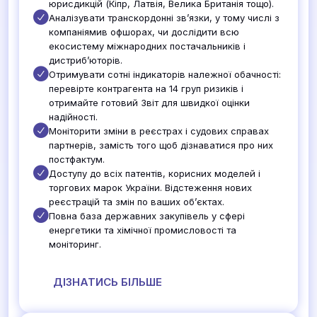
юрисдикцій (Кіпр, Латвія, Велика Британія тощо).
Аналізувати транскордонні зв’язки, у тому числі з
компаніямив офшорах, чи дослідити всю
екосистему міжнародних постачальників і
дистриб’юторів.
Отримувати сотні індикаторів належної обачності:
перевірте контрагента на 14 груп ризиків і
отримайте готовий Звіт для швидкої оцінки
надійності.
Моніторити зміни в реєстрах і судових справах
партнерів, замість того щоб дізнаватися про них
постфактум.
Доступу до всіх патентів, корисних моделей і
торгових марок України. Відстеження нових
реєстрацій та змін по ваших об’єктах.
Повна база державних закупівель у сфері
енергетики та хімічної промисловості та
моніторинг.
ДІЗНАТИСЬ БІЛЬШЕ