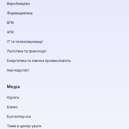
Виробництво
Фармацевтика
ВПК
АПК
ІТ та телекомунікації
Логістика та транспорт
Енергетика та хімічна промисловість
Інші індустрії
Медіа
Юрліга
Бізнес
Бухгалтер.юа
Теми в центрі уваги