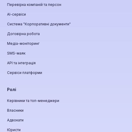
Перевірка компаній та персон
АІ-сервіси
Система "Корпоративні документи"
Договірна робота
Медіа-моніторинг
SMS-маяк
API та інтеграція
Сервіси платформи
Ролі
Керівники та топ-менеджери
Власники
Адвокати
Юристи