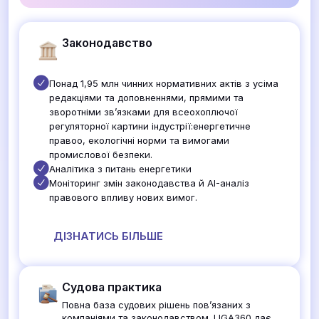
Законодавство
Понад 1,95 млн чинних нормативних актів з усіма
редакціями та доповненнями, прямими та
зворотніми звʼязками для всеохоплючої
регуляторної картини індустрії:енергетичне
правоо, екологічні норми та вимогами
промислової безпеки.
Аналітика з питань енергетики
Моніторинг змін законодавства й AI-аналіз
правового впливу нових вимог.
ДІЗНАТИСЬ БІЛЬШЕ
Судова практика
Повна база судових рішень повʼязаних з
компаніями та законодавством. LIGA360 дає