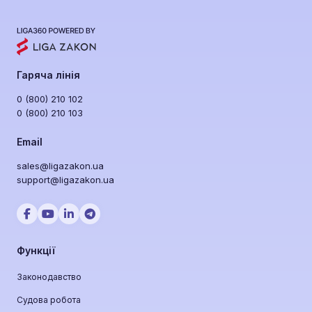
дозволяє автоматично відслідковувати
регуляторні зміни, інтегрувати екологічні дані у
системи безпеки та контролювати ліцензії в
режимі реального часу.
Гаряча лінія
0 (800) 210 102
0 (800) 210 103
Email
sales@ligazakon.ua
support@ligazakon.ua
Функції
Законодавство
Судова робота