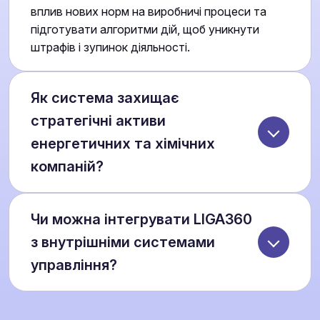
вплив нових норм на виробничі процеси та
підготувати алгоритми дій, щоб уникнути
штрафів і зупинок діяльності.
Як система захищає
стратегічні активи
енергетичних та хімічних
компаній?
Через SMS-Маяк компанії отримують миттєві
Чи можна інтегрувати LIGA360
повідомлення про зміни у статусі об’єктів та
обладнання, а перевірка контрагентів
з внутрішніми системами
дозволяє виявляти ризикованих партнерів ще
управління?
до укладення контрактів. Це мінімізує
ймовірність рейдерських атак та незаконних
Так. LIGA360 підтримує API-інтеграції зі
обтяжень.
SCADA та системами управління активами. Це