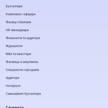
Бухгалтери
Комплаєнс-офіцери
Фахівці з безпеки
HR-менеджери
Фінансисти та аудитори
Журналісти
М&A та інвестори
Фахівець із закупівель
Спеціалісти з продажів
Аудитори
Нотаріуси
Самозайняті бухгалтери
Сегменти