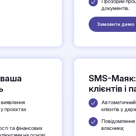
Прозорий проц
документів.
Замовити демо
 ваша
SMS-Маяк:
ь
клієнтів і 
 виявлення
Автоматичний 
 у проєктах
клієнтів у дер
Повідомлення 
ості та фінансових
власника;
 клієнтами на основі