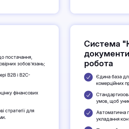
Система "
документи"
до постачання,
робота
овірних зобов’язань;
ері B2B і B2C-
Єдина база дл
комерційних п
оцінку фінансових
Стандартизова
умов, щоб уник
і стратегії для
Автоматична пе
ми.
укладання кон