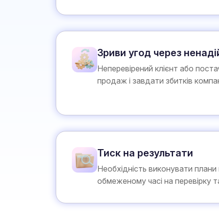
Зриви угод через ненаді
Неперевірений клієнт або поста
продаж і завдати збитків компан
Тиск на результати
Необхідність виконувати плани
обмеженому часі на перевірку та