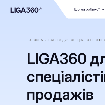
Що ми робимо?
ГОЛОВНА
LIGA360 ДЛЯ СПЕЦІАЛІСТІВ З П
LIGA360 д
спеціалісті
продажів