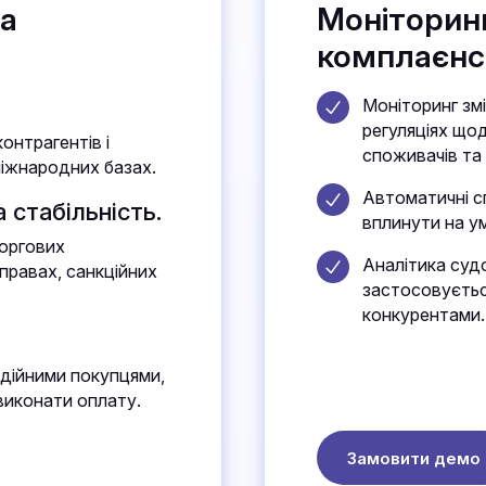
та
Моніторинг
комплаєнс
Моніторинг зм
регуляціях щод
контрагентів і
споживачів та
міжнародних базах.
Автоматичні сп
 стабільність.
вплинути на у
боргових
Аналітика судо
справах, санкційних
застосовується
конкурентами.
дійними покупцями,
 виконати оплату.
Замовити демо