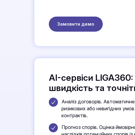
Замовити демо
AI-сервіси LIGA360:
швидкість та точніт
Аналіз договорів. Автоматичне
ризикових або невигідних умов
контрактів.
Прогноз спорів. Оцінка ймовірн
наслідків потенційних спорів із