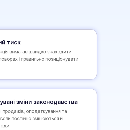
ий тиск
нція вимагає швидко знаходити
говорах і правильно позиціонувати
увані зміни законодавства
рі продажів, оподаткування та
івель постійно змінюються й
годи.