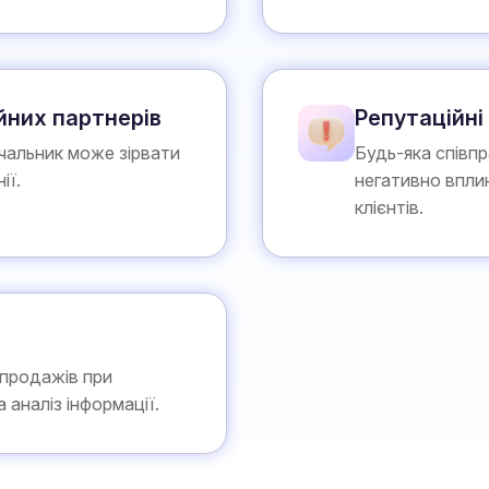
йних партнерів
Репутаційні
чальник може зірвати
Будь-яка співп
ії.
негативно вплин
клієнтів.
 продажів при
 аналіз інформації.