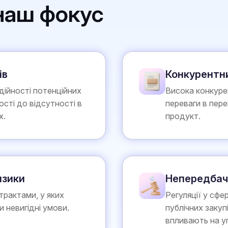
 наш фокус
ів
Конкурентн
дійності потенційних
Висока конкуре
ності до відсутності в
переваги в пере
х.
продукт.
изики
Непередбач
рактами, у яких
Регуляції у сфе
 невигідні умови.
публічних закуп
впливають на у