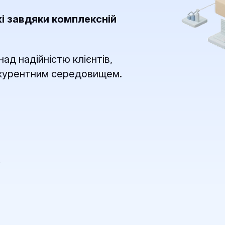
жі завдяки комплексній
ад надійністю клієнтів,
курентним середовищем.
в