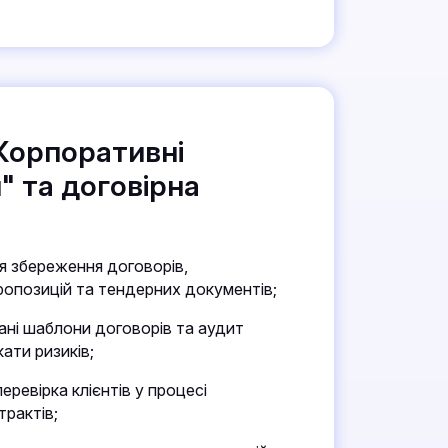
Корпоративні
 та договірна
я збереження договорів,
ропозицій та тендерних документів;
ні шаблони договорів та аудит
ати ризиків;
ревірка клієнтів у процесі
трактів;