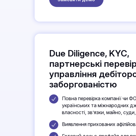
Due Diligence, KYC,
партнерські перевір
управління дебітор
заборгованістю
Повна перевірка компанії чи Ф
українських та міжнародних д
власності, зв’язки, майно, суди,
Виявлення прихованих афілійов
Готовий досьє-профайл для пер