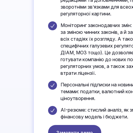
редакціями та доповненнями, 
зворотніми звʼязками для всео
регуляторної картини.
Моніторинг законодавчих змін:
за зміною чинних законів, а й з
всіх стадіях їх розгляду. А так
специфічних галузевих регуля
ДІАМ, МОЗ тощо). Це дозволяє
готувати компанію до нових п
регуляторних умов, а також за
втрати ліцензії.
Персональні підписки на новин
темами: податки, валютний ко
ціноутворення.
AI-резюме: стислий аналіз, як з
фінансову модель і бюджети.
Замовити демо