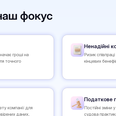
 наш фокус
Ненадійні к
начає гроші на
Ризик співпраці
для точного
кінцевих бенефі
Податкове 
ету компанії для
Постійні зміни 
евірених даних.
судова практик