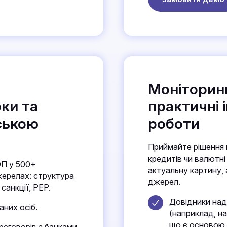
Моніторинг
ки та
практичні 
ською
роботи
Приймайте рішення 
кредитів чи валютні
ОП у 500+
актуальну картину, а
жерелах: структура
джерел.
 санкції, PEP.
Довідники нада
аних осіб.
(наприклад, на
що є основою 
еговорів з банками,