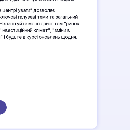
в центрі уваги” дозволяє
лючові галузеві теми та загальний
. Налаштуйте моніторинг тем "ринок
"інвестиційний клімат", "зміни в
і" і будьте в курсі оновлень щодня.