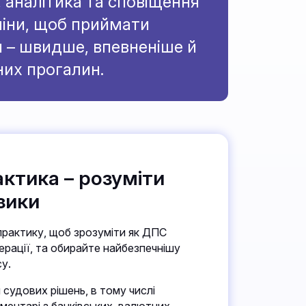
, аналітика та сповіщення
міни, щоб приймати
я – швидше, впевненіше й
них прогалин.
ктика – розуміти
зики
практику, щоб зрозуміти як ДПС
перації, та обирайте найбезпечнішу
су.
 судових рішень, в тому числі