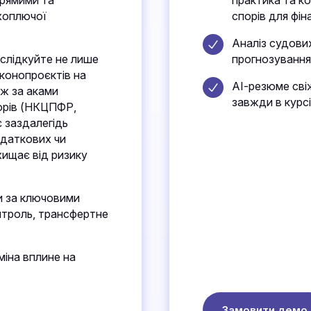
прямими та
практика та ко
хоплючої
спорів для фін
Аналіз судових
 слідкуйте не лише
прогнозування 
аконопроєктів на
АІ-резюме сві
ож за аками
завжди в курс
торів (НКЦПФР,
 заздалегідь
одаткових чи
хищає від ризику
и за ключовими
нтроль, трансфертне
міна вплине на
Замовити демо