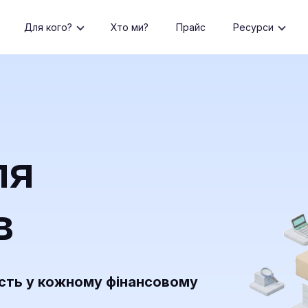
Для кого?
Хто ми?
Прайс
Ресурси
ля
в
ість у кожному фінансовому