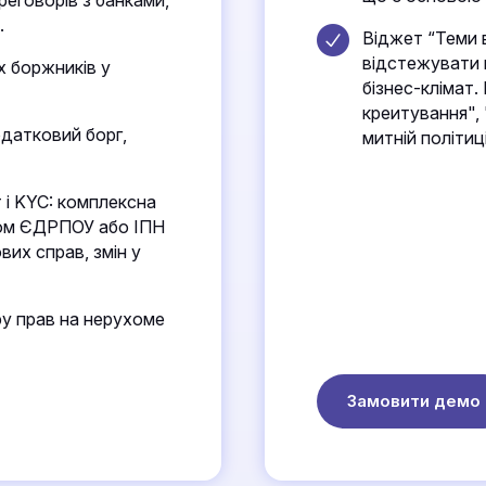
.
Віджет “Теми 
відстежувати к
 боржників у
бізнес-клімат
креитування", 
датковий борг,
митній політиц
 і KYC: комплексна
дом ЄДРПОУ або ІПН
ових справ, змін у
у прав на нерухоме
Замовити демо