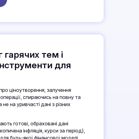
 гарячих тем і
інструменти для
про ціноутворення, залучення
 операції, спираючись на повну та
 не на уривчасті дані з різних
ють готові, обраховані дані
копичена інфляція, курси за період),
для будь-якої фінансової моделі.