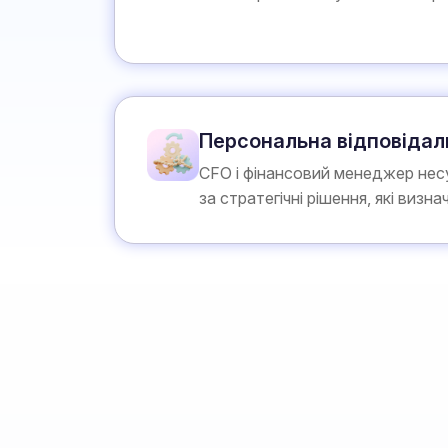
Персональна відповідал
CFO і фінансовий менеджер несу
за стратегічні рішення, які визн