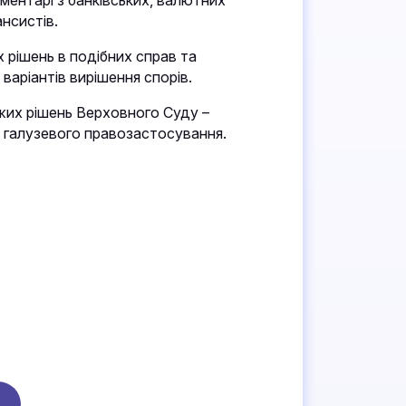
ментарі з банківських, валютних
ансистів.
 рішень в подібних справ та
варіантів вирішення спорів.
жих рішень Верховного Суду –
і галузевого правозастосування.