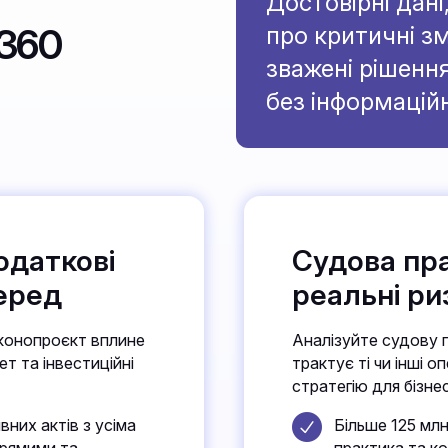
Достовірні дані
A360
про критичні з
зважені рішенн
без інформацій
одаткові
Судова пра
еред
реальні ри
аконопроєкт вплине
Аналізуйте судову 
т та інвестиційні
трактує ті чи інші о
стратегію для бізне
них актів з усіма
Більше 125 млн