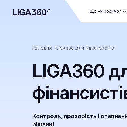
Що ми робимо?
ГОЛОВНА
LIGA360 ДЛЯ ФІНАНСИСТІВ
LIGA360 д
фінансисті
Контроль, прозорість і впевнен
рішенні