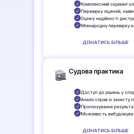
Комплексний скринінг ко
Перевірку ліцензій, наяв
Оцінку надійності дистр
Міжнародну перевірку к
ДІЗНАТИСЬ БІЛЬШЕ
Судова практика
Доступ до рішень у спор
Аналіз справ із захисту 
Прогнозування результат
Можливість вибудовувати
ДІЗНАТИСЬ БІЛЬШЕ