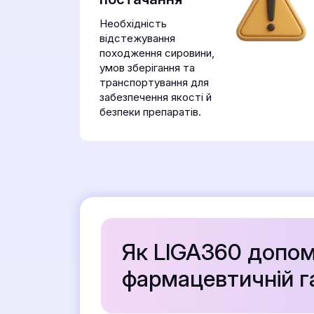
Необхідність
відстежування
походження сировини,
умов зберігання та
транспортування для
забезпечення якості й
безпеки препаратів.
Як LIGA360 допом
фармацевтичній га