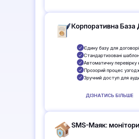
Корпоративна База 
Єдину базу для договорі
Стандартизовані шаблон
Автоматичну перевірку к
Прозорий процес узгодж
Зручний доступ для аудит
ДІЗНАТИСЬ БІЛЬШЕ
SMS-Маяк: монітори