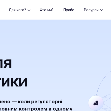
Для кого?
Хто ми?
Прайс
Ресурси
ля
ики
ено — коли регуляторні
д повним контролем в одному