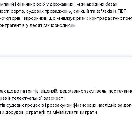
мпаній і фізичних осіб у державних і міжнародних базах
ності боргів, судових проваджень, санкцій та зв'язків із ПЕП
иб'юторів і виробників, що мінімізує ризик контрафактних пре
онтрагентів у десятках юрисдикцій
ах щодо патентів, ліцензій, державних закупівель, постачанн
прав інтелектуальної власності
ів судових процесів і розрахунок фінансових наслідків за до
 досудові стратегії та мінімізувати витрати