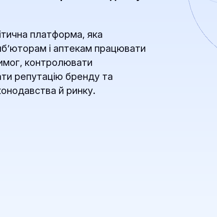
ітична платформа, яка
б’юторам і аптекам працювати
вимог, контролювати
щати репутацію бренду та
конодавства й ринку.