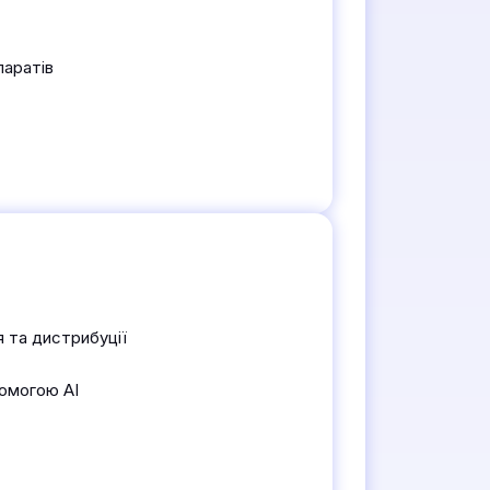
паратів
я та дистрибуції
помогою AI