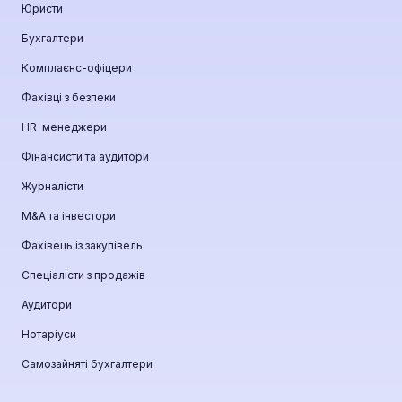
Юристи
Бухгалтери
Комплаєнс-офіцери
Фахівці з безпеки
HR-менеджери
Фінансисти та аудитори
Журналісти
М&A та інвестори
Фахівець із закупівель
Спеціалісти з продажів
Аудитори
Нотаріуси
Самозайняті бухгалтери