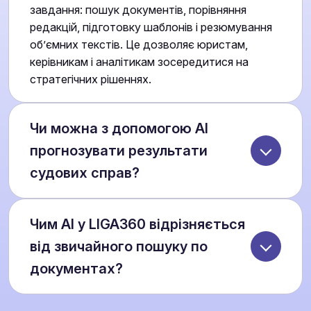
завдання: пошук документів, порівняння
редакцій, підготовку шаблонів і резюмування
об’ємних текстів. Це дозволяє юристам,
керівникам і аналітикам зосередитися на
стратегічних рішеннях.
Чи можна з допомогою AI
прогнозувати результати
судових справ?
Так. AI аналізує схожі справи, судові практики
Чим AI у LIGA360 відрізняється
та надає ймовірність виграшу чи поразки за
поданим позовом. Це допомагає оцінити
від звичайного пошуку по
ризики та сформувати ефективну правову
документах?
стратегію.
На відміну від стандартного пошуку, AI