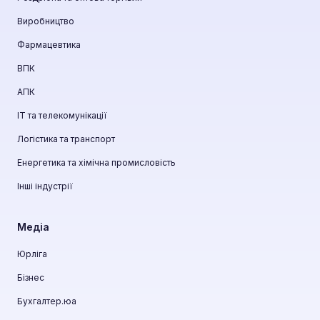
Виробництво
Фармацевтика
ВПК
АПК
ІТ та телекомунікації
Логістика та транспорт
Енергетика та хімічна промисловість
Інші індустрії
Медіа
Юрліга
Бізнес
Бухгалтер.юа