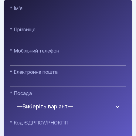
* Ім'я
* Прізвище
* Мобільний телефон
* Електронна пошта
* Посада
—Виберіть варіант—
* Код ЄДРПОУ/РНОКПП