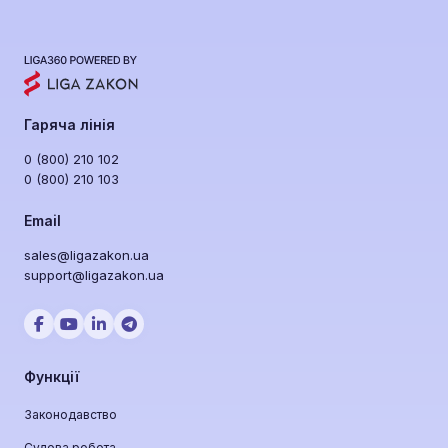
розуміє сенс запиту, а не лише ключові слова.
Він може відповідати на питання природною
мовою, знаходити релевантні рішення та
формувати короткі резюме законів і рішень.
Гаряча лінія
0 (800) 210 102
0 (800) 210 103
Email
sales@ligazakon.ua
support@ligazakon.ua
Функції
Законодавство
Судова робота