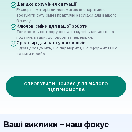
Швидке розуміння ситуації
Експертні матеріали допомагають оперативно
зрозуміти суть змін і практичні наслідки для вашого
бізнесу.
Повна майнова відповідальність
Ключові зміни для вашої роботи
ФОП ризикує особистим майном — квартирою,
Тримаєте в полі зору оновлення, які впливають на
авто, заощадженнями.
податки, кадри, договори та перевірки.
Орієнтир для наступних кроків
Одразу розумійте, що перевірити, що оформити і що
Податки та звітність
змінити в роботі.
Від ЄСВ до єдиного податку. Навіть помилка у
дрібниці може обернутись штрафами.
Мінливе законодавство
СПРОБУВАТИ LIGA360 ДЛЯ МАЛОГО
Податкові ліміти, форми звітності й правила
ПІДПРИЄМСТВА
змінюються щомісяця.
Фінансовий моніторинг
Банки та податкова перевіряють операції.
Навіть прозорі транзакції можуть заблокувати
Ваші виклики – наш фокус
рахунок.