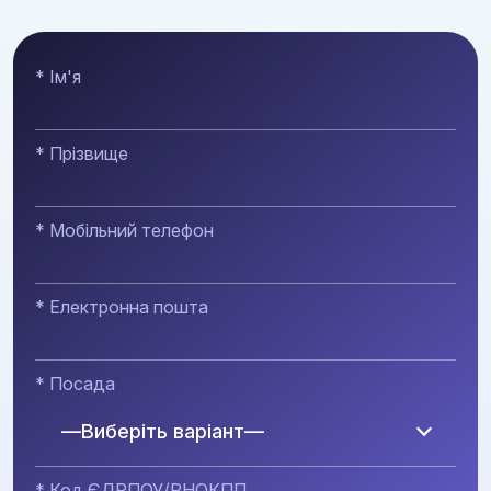
ДІЗНАТИСЯ БІЛЬШЕ
* Ім'я
* Прізвище
* Мобільний телефон
* Електронна пошта
* Посада
—Виберіть варіант—
* Код ЄДРПОУ/РНОКПП