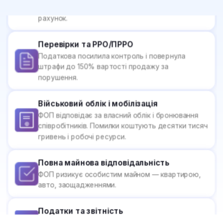
Перевірки та РРО/ПРРО
Податкова посилила контроль і повернула
штрафи до 150% вартості продажу за
порушення.
Військовий облік і мобілізація
ФОП відповідає за власний облік і бронювання
співробітників. Помилки коштують десятки тисяч
гривень і робочі ресурси.
Повна майнова відповідальність
ФОП ризикує особистим майном — квартирою,
авто, заощадженнями.
Податки та звітність
Від ЄСВ до єдиного податку. Навіть помилка у
дрібниці може обернутись штрафами.