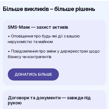
Мінливе законодавство
Більше викликів – більше рішень
Податкові ліміти, форми звітності й правила
змінюються щомісяця.
SMS-Маяк — захист активів
Фінансовий моніторинг
Банки та податкова перевіряють операції.
• Оповіщення про будь-які дії з вашою
Навіть прозорі транзакції можуть заблокувати
нерухомістю та майном
рахунок.
• Повідомлення про зміни у держреєстрах щодо
бізнесу чи контрагентів
Перевірки та РРО/ПРРО
Податкова посилила контроль і повернула
штрафи до 150% вартості продажу за
порушення.
ДІЗНАТИСЬ БІЛЬШЕ
Військовий облік і мобілізація
ФОП відповідає за власний облік і бронювання
співробітників. Помилки коштують десятки тисяч
Договори та документи — завжди під
гривень і робочі ресурси.
рукою