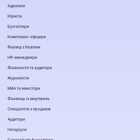
Адвокати
Юристи
Бухгалтери
Комплаєнс-офіцери
Фахівці з безпеки
HR-менеджери
Фінансисти та аудитори
Журналісти
М&A та інвестори
Фахівець із закупівель
Спеціалісти з продажів
Аудитори
Нотаріуси
Самозайняті бухгалтери