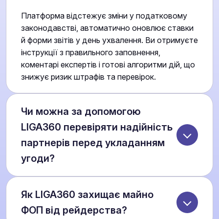
Платформа відстежує зміни у податковому
законодавстві, автоматично оновлює ставки
й форми звітів у день ухвалення. Ви отримуєте
інструкції з правильного заповнення,
коментарі експертів і готові алгоритми дій, що
знижує ризик штрафів та перевірок.
Чи можна за допомогою
LIGA360 перевіряти надійність
партнерів перед укладанням
угоди?
Так. Система аналізує понад 30 ризик-
Як LIGA360 захищає майно
факторів у досьє компаній і фізичних осіб:
структуру власності, бенефіціарів, санкції,
ФОП від рейдерства?
судові спори, податкові борги та медіа-