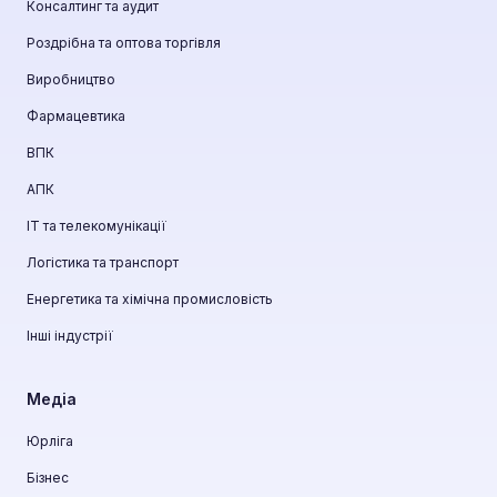
Консалтинг та аудит
Роздрібна та оптова торгівля
Виробництво
Фармацевтика
ВПК
АПК
ІТ та телекомунікації
Логістика та транспорт
Енергетика та хімічна промисловість
Інші індустрії
Медіа
Юрліга
Бізнес