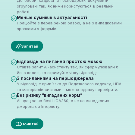
Договори, кадрові та господарські документи
згруповані так, як ними користуються в реальній
роботі.
Менше сумнівів в актуальності
Працюйте з перевіреною базою, а не з випадковими
зразками з форумів.
Запитай
Відповідь на питання простою мовою
Ставте запит АІ-асистенту так, як сформулювали б
його колезі, та отримуйте чітку відповідь.
З посиланнями на першоджерела
У відповіді є прив’язка до Податкового кодексу, НПА
та матеріалів системи – можна одразу перевірити.
Без ризику “вигаданих норм”
AI працює на базі LIGA360, а не на випадкових
джерелах з Інтернету.
Почитай