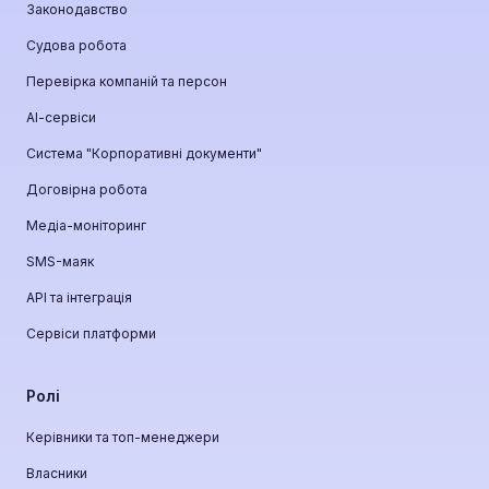
Законодавство
Судова робота
Перевірка компаній та персон
АІ-сервіси
Система "Корпоративні документи"
Договірна робота
Медіа-моніторинг
SMS-маяк
API та інтеграція
Сервіси платформи
Ролі
Керівники та топ-менеджери
Власники