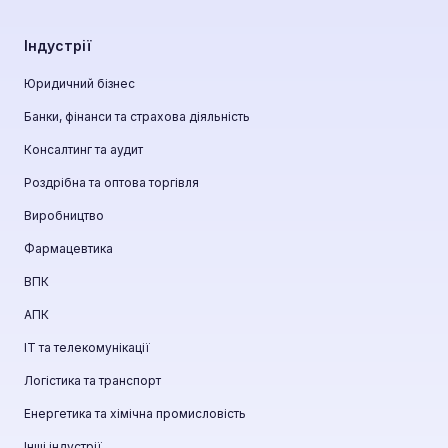
Індустрії
Юридичний бізнес
Банки, фінанси та страхова діяльність
Консалтинг та аудит
Роздрібна та оптова торгівля
Виробництво
Фармацевтика
ВПК
АПК
ІТ та телекомунікації
Логістика та транспорт
Енергетика та хімічна промисловість
Інші індустрії