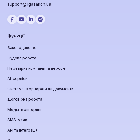
support@ligazakon.ua
Функції
Законодавство
Судова робота
Перевірка компаній та персон
АІ-сервіси
Система "Корпоративні документи"
Договірна робота
Медіа-моніторинг
SMS-маяк
API та інтеграція