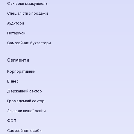
Фахівець із закупівель
Спеціалісти з продажів
Аудитори
Нотаріуси
Самозайняті бухгалтери
Сегменти
Корпоративний
Бізнес
Державний сектор
Громадський сектор
Заклади вищої освіти
ФОП
Самозайняті особи