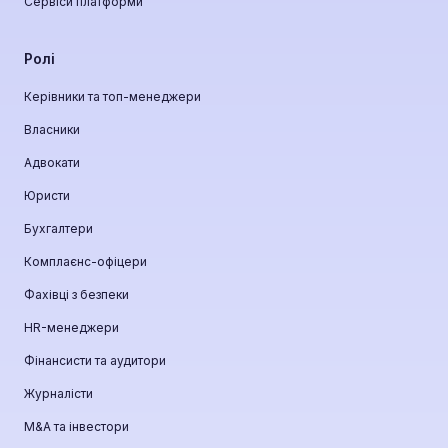
Сервіси платформи
Ролі
Керівники та топ-менеджери
Власники
Адвокати
Юристи
Бухгалтери
Комплаєнс-офіцери
Фахівці з безпеки
HR-менеджери
Фінансисти та аудитори
Журналісти
М&A та інвестори