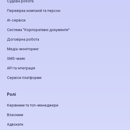
Судова робота
Перевірка компаній та персон
АІ-сервіси
Система "Корпоративні документи"
Договірна робота
Медіа-моніторинг
SMS-маяк
API та інтеграція
Сервіси платформи
Ролі
Керівники та топ-менеджери
Власники
Адвокати