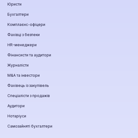
Юристи
Бухгалтери
Комплаєнс-офіцери
Фахівці з безпеки
HR-менеджери
Фінансисти та аудитори
Журналісти
М&A та інвестори
Фахівець із закупівель
Спеціалісти з продажів
Аудитори
Нотаріуси
Самозайняті бухгалтери