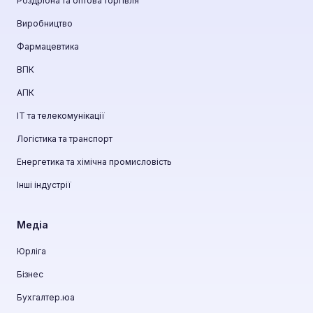
Роздрібна та оптова торгівля
Виробництво
Фармацевтика
ВПК
АПК
ІТ та телекомунікації
Логістика та транспорт
Енергетика та хімічна промисловість
Інші індустрії
Медіа
Юрліга
Бізнес
Бухгалтер.юа