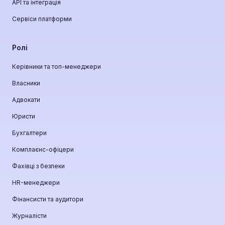
API та інтеграція
Сервіси платформи
Ролі
Керівники та топ-менеджери
Власники
Адвокати
Юристи
Бухгалтери
Комплаєнс-офіцери
Фахівці з безпеки
HR-менеджери
Фінансисти та аудитори
Журналісти