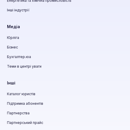
Енергетика та хімічна промисловість
Інші індустрії
Медіа
Юрліга
Бізнес
Бухгалтер.юа
Теми в центрі уваги
Інші
Каталог юристів
Підтримка абонентів
Партнерства
Партнерський прайс