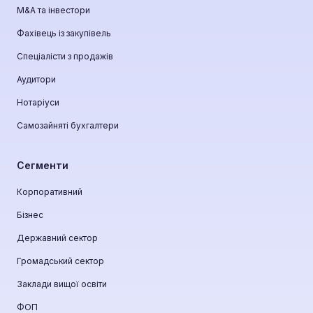
М&A та інвестори
Фахівець із закупівель
Спеціалісти з продажів
Аудитори
Нотаріуси
Самозайняті бухгалтери
Сегменти
Корпоративний
Бізнес
Державний сектор
Громадський сектор
Заклади вищої освіти
ФОП