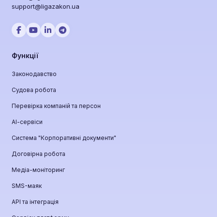
support@ligazakon.ua
Функції
Законодавство
Судова робота
Перевірка компаній та персон
АІ-сервіси
Система "Корпоративні документи"
Договірна робота
Медіа-моніторинг
SMS-маяк
API та інтеграція