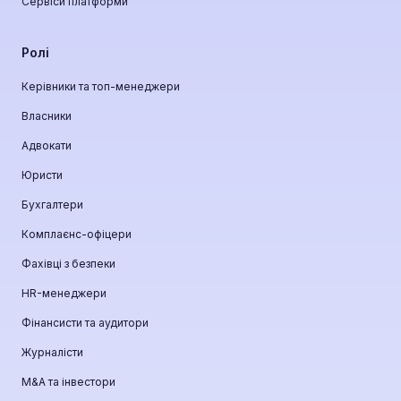
Сервіси платформи
Ролі
Керівники та топ-менеджери
Власники
Адвокати
Юристи
Бухгалтери
Комплаєнс-офіцери
Фахівці з безпеки
HR-менеджери
Фінансисти та аудитори
Журналісти
М&A та інвестори