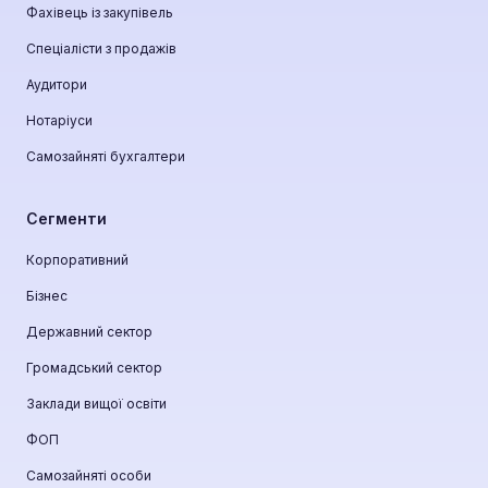
Фахівець із закупівель
Спеціалісти з продажів
Аудитори
Нотаріуси
Самозайняті бухгалтери
Сегменти
Корпоративний
Бізнес
Державний сектор
Громадський сектор
Заклади вищої освіти
ФОП
Самозайняті особи