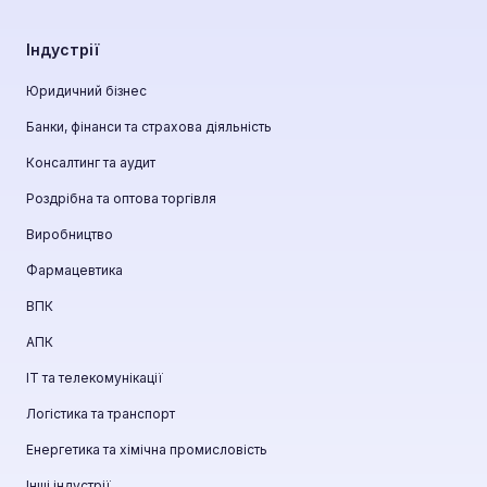
Індустрії
Юридичний бізнес
Банки, фінанси та страхова діяльність
Консалтинг та аудит
Роздрібна та оптова торгівля
Виробництво
Фармацевтика
ВПК
АПК
ІТ та телекомунікації
Логістика та транспорт
Енергетика та хімічна промисловість
Інші індустрії