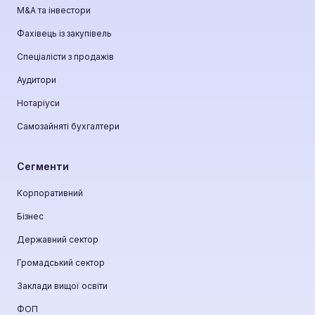
М&A та інвестори
Фахівець із закупівель
Спеціалісти з продажів
Аудитори
Нотаріуси
Самозайняті бухгалтери
Сегменти
Корпоративний
Бізнес
Державний сектор
Громадський сектор
Заклади вищої освіти
ФОП