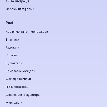
API та інтеграція
Сервіси платформи
Ролі
Керівники та топ-менеджери
Власники
Адвокати
Юристи
Бухгалтери
Комплаєнс-офіцери
Фахівці з безпеки
HR-менеджери
Фінансисти та аудитори
Журналісти