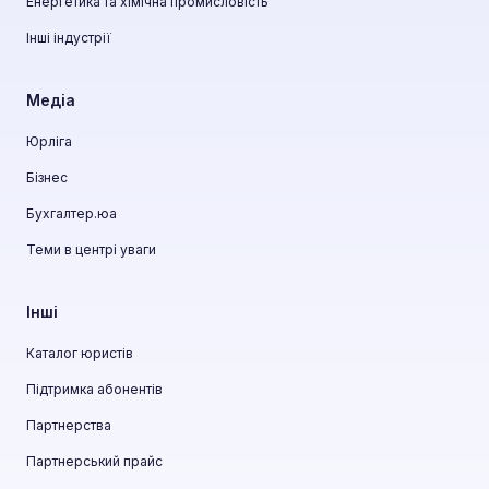
Енергетика та хімічна промисловість
Інші індустрії
Медіа
Юрліга
Бізнес
Бухгалтер.юа
Теми в центрі уваги
Інші
Каталог юристів
Підтримка абонентів
Партнерства
Партнерський прайс