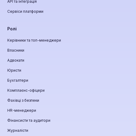
API та інтеграція
Сервіси платформи
Ролі
Керівники та топ-менеджери
Власники
Адвокати
Юристи
Бухгалтери
Комплаєнс-офіцери
Фахівці з безпеки
HR-менеджери
Фінансисти та аудитори
Журналісти