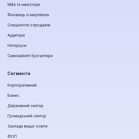
М&A та інвестори
Фахівець із закупівель
Спеціалісти з продажів
Аудитори
Нотаріуси
Самозайняті бухгалтери
Сегменти
Корпоративний
Бізнес
Державний сектор
Громадський сектор
Заклади вищої освіти
ФОП