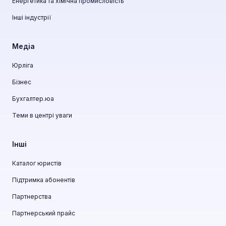
Енергетика та хімічна промисловість
Інші індустрії
Медіа
Юрліга
Бізнес
Бухгалтер.юа
Теми в центрі уваги
Інші
Каталог юристів
Підтримка абонентів
Партнерства
Партнерський прайс