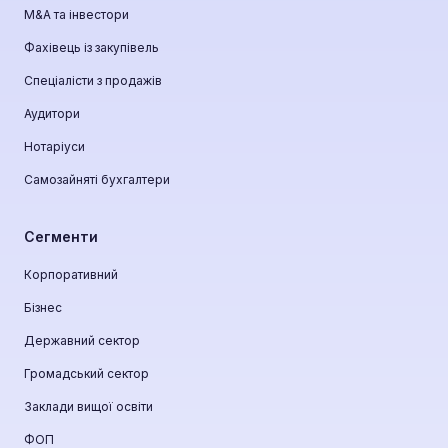
М&A та інвестори
Фахівець із закупівель
Спеціалісти з продажів
Аудитори
Нотаріуси
Самозайняті бухгалтери
Сегменти
Корпоративний
Бізнес
Державний сектор
Громадський сектор
Заклади вищої освіти
ФОП