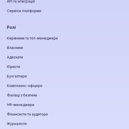
API та інтеграція
Сервіси платформи
Ролі
Керівники та топ-менеджери
Власники
Адвокати
Юристи
Бухгалтери
Комплаєнс-офіцери
Фахівці з безпеки
HR-менеджери
Фінансисти та аудитори
Журналісти