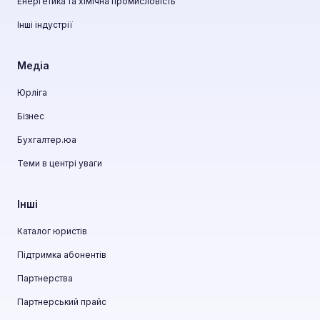
Енергетика та хімічна промисловість
Інші індустрії
Медіа
Юрліга
Бізнес
Бухгалтер.юа
Теми в центрі уваги
Інші
Каталог юристів
Підтримка абонентів
Партнерства
Партнерський прайс