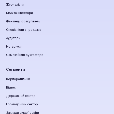
Журналісти
М&A та інвестори
Фахівець із закупівель
Спеціалісти з продажів
Аудитори
Нотаріуси
Самозайняті бухгалтери
Сегменти
Корпоративний
Бізнес
Державний сектор
Громадський сектор
Заклади вищої освіти