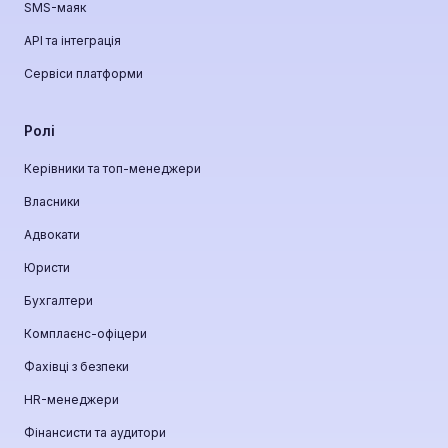
SMS-маяк
API та інтеграція
Сервіси платформи
Ролі
Керівники та топ-менеджери
Власники
Адвокати
Юристи
Бухгалтери
Комплаєнс-офіцери
Фахівці з безпеки
HR-менеджери
Фінансисти та аудитори