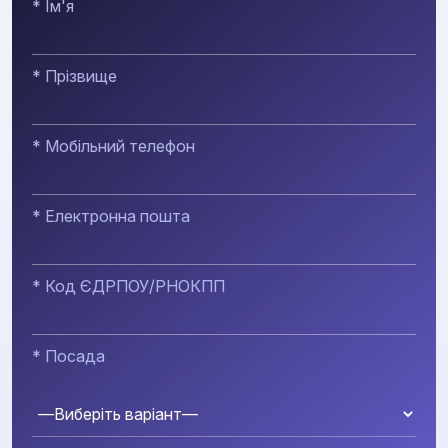
* Ім'я
* Прізвище
* Мобільний телефон
* Електронна пошта
* Код ЄДРПОУ/РНОКПП
* Посада