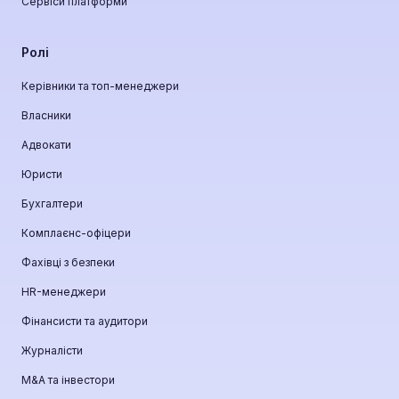
Сервіси платформи
Ролі
Керівники та топ-менеджери
Власники
Адвокати
Юристи
Бухгалтери
Комплаєнс-офіцери
Фахівці з безпеки
HR-менеджери
Фінансисти та аудитори
Журналісти
М&A та інвестори