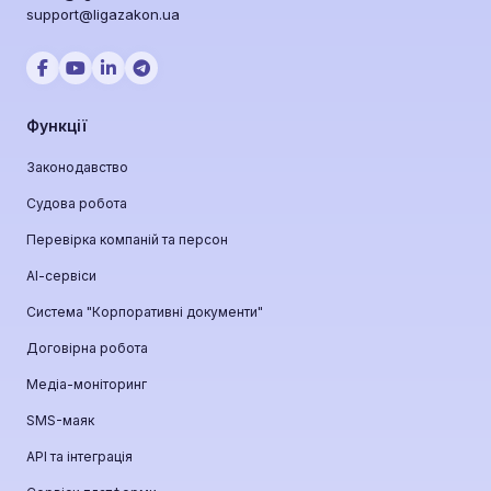
support@ligazakon.ua
Функції
Законодавство
Судова робота
Перевірка компаній та персон
АІ-сервіси
Система "Корпоративні документи"
Договірна робота
Медіа-моніторинг
SMS-маяк
API та інтеграція