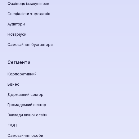
Фахівець із закупівель
Спеціалісти з продажів
Аудитори
Нотаріуси
Самозайняті бухгалтери
Сегменти
Корпоративний
Бізнес
Державний сектор
Громадський сектор
Заклади вищої освіти
ФОП
Самозайняті особи