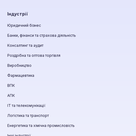
Індустрії
Юридичний бізнес
Банки, фінанси та страхова діяльність
Консалтинг та аудит
Роздрібна та оптова торгівля
Виробництво
Фармацевтика
ВПК
АПК
ІТ та телекомунікації
Логістика та транспорт
Енергетика та хімічна промисловість
Інші індустрії