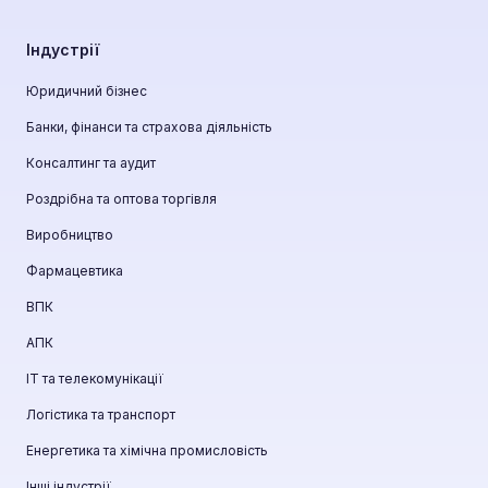
Індустрії
Юридичний бізнес
Банки, фінанси та страхова діяльність
Консалтинг та аудит
Роздрібна та оптова торгівля
Виробництво
Фармацевтика
ВПК
АПК
ІТ та телекомунікації
Логістика та транспорт
Енергетика та хімічна промисловість
Інші індустрії