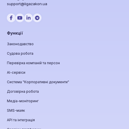
support@ligazakon.ua
Функції
Законодавство
Судова робота
Перевірка компаній та персон
АІ-сервіси
Система "Корпоративні документи"
Договірна робота
Медіа-моніторинг
SMS-маяк
API та інтеграція