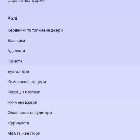
Сервіси платформи
Ролі
Керівники та топ-менеджери
Власники
Адвокати
Юристи
Бухгалтери
Комплаєнс-офіцери
Фахівці з безпеки
HR-менеджери
Фінансисти та аудитори
Журналісти
М&A та інвестори