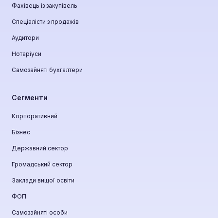
Фахівець із закупівель
Спеціалісти з продажів
Аудитори
Нотаріуси
Самозайняті бухгалтери
Сегменти
Корпоративний
Бізнес
Державний сектор
Громадський сектор
Заклади вищої освіти
ФОП
Самозайняті особи