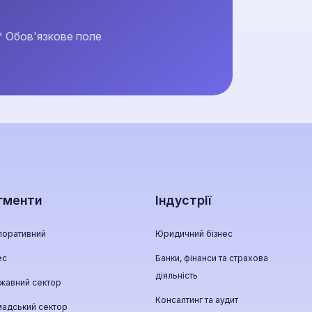
* Обов'язкове поле
гменти
Індустрії
поративний
Юридичний бізнес
ес
Банки, фінанси та страхова
діяльність
жавний сектор
Консалтинг та аудит
мадський сектор