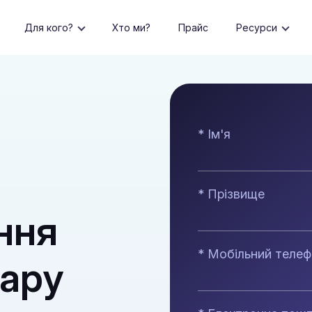
Для кого?
Хто ми?
Прайс
Ресурси
* Ім'я
* Прізвище
ння
* Мобільний теле
нару