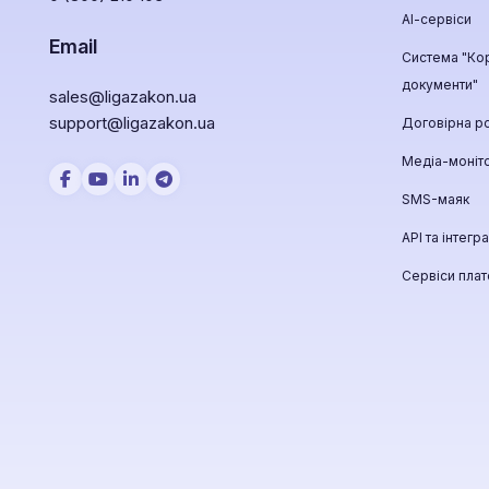
АІ-сервіси
Email
Система "Ко
документи"
sales@ligazakon.ua
support@ligazakon.ua
Договірна р
Медіа-моніт
SMS-маяк
API та інтегра
Сервіси пла