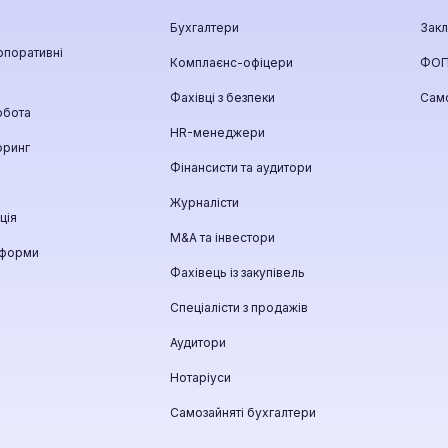
Бухгалтери
Закл
рпоративні
Комплаєнс-офіцери
ФО
Фахівці з безпеки
Само
обота
HR-менеджери
оринг
Фінансисти та аудитори
Журналісти
ція
М&A та інвестори
тформи
Фахівець із закупівель
Спеціалісти з продажів
Аудитори
Нотаріуси
Самозайняті бухгалтери