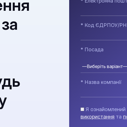
ення
* Електронна пош
 за
* Код ЄДРПОУ/Р
* Посада
удь
* Назва компанії
у
Я ознайомлений 
використання
та
п