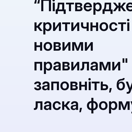
“Підтвердж
критичності
новими
правилами"
заповніть, б
ласка, форм