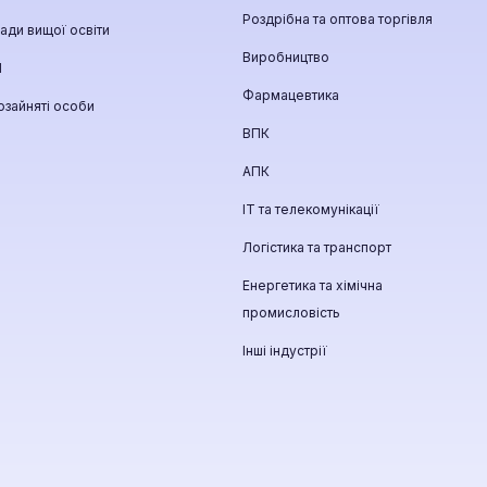
Роздрібна та оптова торгівля
ади вищої освіти
Виробництво
П
Фармацевтика
зайняті особи
ВПК
АПК
ІТ та телекомунікації
Логістика та транспорт
Енергетика та хімічна
промисловість
Інші індустрії