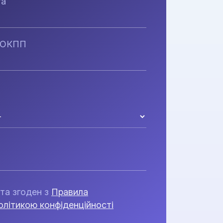
та
НОКПП
та згоден з
Правила
олітикою конфіденційності