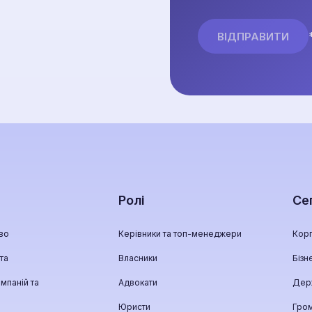
Ролі
Се
во
Керівники та топ-менеджери
Кор
та
Власники
Бізн
мпаній та
Адвокати
Дер
Юристи
Гро