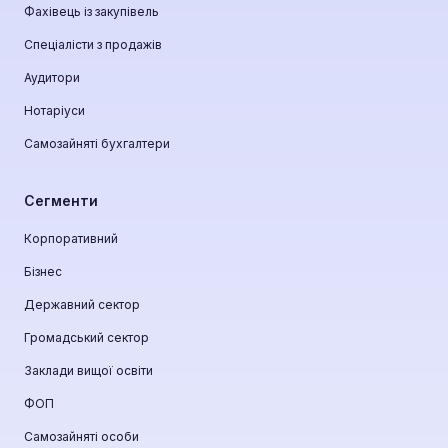
Фахівець із закупівель
Спеціалісти з продажів
Аудитори
Нотаріуси
Самозайняті бухгалтери
Сегменти
Корпоративний
Бізнес
Державний сектор
Громадський сектор
Заклади вищої освіти
ФОП
Самозайняті особи