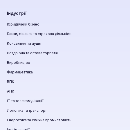
Індустрії
Юридичний бізнес
Банки, фінанси та страхова діяльність
Консалтинг та аудит
Роздрібна та оптова торгівля
Виробництво
Фармацевтика
ВПК
АПК
ІТ та телекомунікації
Логістика та транспорт
Енергетика та хімічна промисловість
Інші індустрії