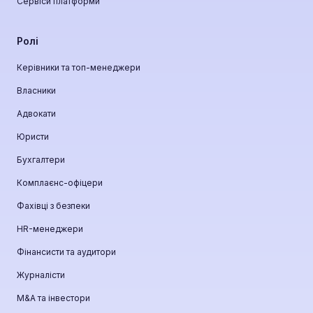
Сервіси платформи
Ролі
Керівники та топ-менеджери
Власники
Адвокати
Юристи
Бухгалтери
Комплаєнс-офіцери
Фахівці з безпеки
HR-менеджери
Фінансисти та аудитори
Журналісти
М&A та інвестори