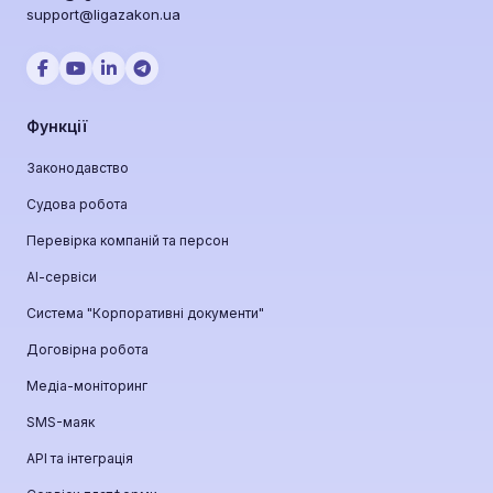
support@ligazakon.ua
Функції
Законодавство
Судова робота
Перевірка компаній та персон
АІ-сервіси
Система "Корпоративні документи"
Договірна робота
Медіа-моніторинг
SMS-маяк
API та інтеграція