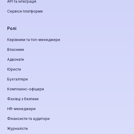
API та інтеграція
Сервіси платформи
Ролі
Керівники та топ-менеджери
Власники
Адвокати
Юристи
Бухгалтери
Комплаєнс-офіцери
Фахівці з безпеки
HR-менеджери
Фінансисти та аудитори
Журналісти