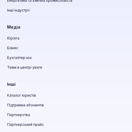
Енергетика та хімічна промисловість
Інші індустрії
Медіа
Юрліга
Бізнес
Бухгалтер.юа
Теми в центрі уваги
Інші
Каталог юристів
Підтримка абонентів
Партнерства
Партнерський прайс