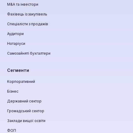
М&A та інвестори
Фахівець із закупівель
Спеціалісти з продажів
Аудитори
Нотаріуси
Самозайняті бухгалтери
Сегменти
Корпоративний
Бізнес
Державний сектор
Громадський сектор
Заклади вищої освіти
ФОП